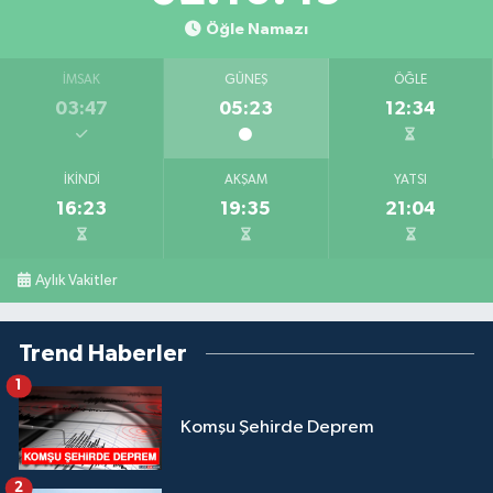
Öğle Namazı
İMSAK
GÜNEŞ
ÖĞLE
03:47
05:23
12:34
İKINDI
AKŞAM
YATSI
16:23
19:35
21:04
Aylık Vakitler
Trend Haberler
1
Komşu Şehirde Deprem
2