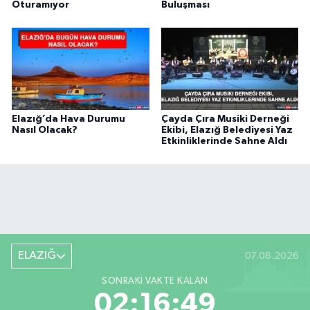
Oturamıyor
Buluşması
Elazığ’da Hava Durumu
Çayda Çıra Musiki Derneği
Nasıl Olacak?
Ekibi, Elazığ Belediyesi Yaz
Etkinliklerinde Sahne Aldı
ELAZIĞ
07.08.2026
SONRAKI VAKTE KALAN
02:16:48