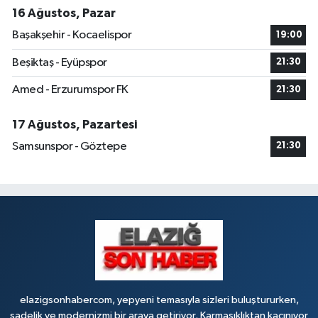
16 Ağustos, Pazar
Başakşehir - Kocaelispor
19:00
Beşiktaş - Eyüpspor
21:30
Amed - Erzurumspor FK
21:30
17 Ağustos, Pazartesi
Samsunspor - Göztepe
21:30
elazigsonhabercom, yepyeni temasıyla sizleri buluştururken,
sadelik ve modernizmi bir araya getiriyor. Karmaşıklıktan kaçınıyor