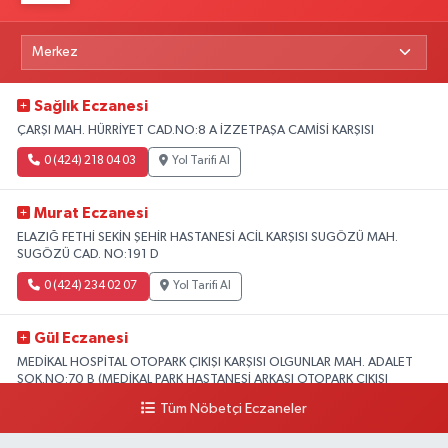
Sağlık Eczanesi
ÇARŞI MAH. HÜRRİYET CAD.NO:8 A İZZETPAŞA CAMİSİ KARŞISI
0 (424) 218 04 03
Yol Tarifi Al
Murat Eczanesi
ELAZIĞ FETHİ SEKİN ŞEHİR HASTANESİ ACİL KARŞISI SUGÖZÜ MAH.
SUGÖZÜ CAD. NO:191 D
0 (424) 234 02 07
Yol Tarifi Al
Gül Eczanesi
MEDİKAL HOSPİTAL OTOPARK ÇIKIŞI KARŞISI OLGUNLAR MAH. ADALET
SOK.NO:70 B (MEDİKAL PARK HASTANESİ ARKASI OTOPARK ÇIKIŞI
KARŞISI)
Tüm Nöbetçi Eczaneler
0 (424) 236 52 18
Yol Tarifi Al