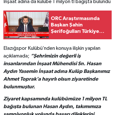
İnşaat adına da kulübe 1 milyon tl bağışta bulundu
SPOR
ORC Araştırmasında
Başkan Şahin
TEKNOLOJİ
Şerifoğulları Türkiye
İkincisi Oldu
YAŞAM
Elazığspor Kulübü’nden konuya ilişkin yapılan
açıklamada;
“Şehrimizin değerli iş
insanlarından İnşaat Mühendisi Sn. Hasan
Aydın Yasemin İnşaat adına Kulüp Başkanımız
Ahmet Toprak’a hayırlı olsun ziyaretinde
bulunmuştur.
Ziyaret kapsamında kulübümüze 1 milyon TL
bağışta bulunan Hasan Aydın, takımımıza
şampiyonluk yolunda başarı dileklerini