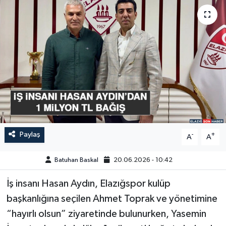
GÜNDEM
HABERDE İNSAN
KÜLTÜR-SANAT
MAGAZİN
MEDYA
Paylaş
-
+
A
A
ÖZEL HABER
Batuhan Baskal
20.06.2026 - 10:42
POLİTİKA
İş insanı Hasan Aydın, Elazığspor kulüp
SAĞLIK
başkanlığına seçilen Ahmet Toprak ve yönetimine
“hayırlı olsun” ziyaretinde bulunurken, Yasemin
SİYASET