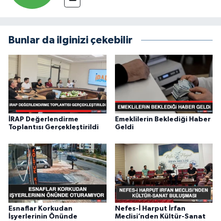
Bunlar da ilginizi çekebilir
İRAP Değerlendirme
Emeklilerin Beklediği Haber
Toplantısı Gerçekleştirildi
Geldi
Esnaflar Korkudan
Nefes-İ Harput İrfan
İşyerlerinin Önünde
Meclisi’nden Kültür-Sanat