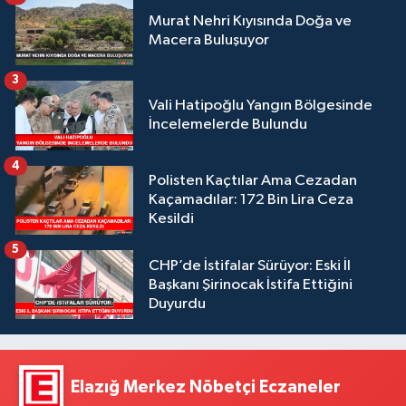
Murat Nehri Kıyısında Doğa ve
Macera Buluşuyor
3
Vali Hatipoğlu Yangın Bölgesinde
İncelemelerde Bulundu
4
Polisten Kaçtılar Ama Cezadan
Kaçamadılar: 172 Bin Lira Ceza
Kesildi
5
CHP’de İstifalar Sürüyor: Eski İl
Başkanı Şirinocak İstifa Ettiğini
Duyurdu
Elazığ Merkez Nöbetçi Eczaneler