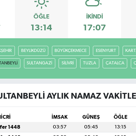
ÖĞLE
İKINDI
7
13:14
17:07
ŞEHİR
BEYLİKDÜZÜ
BÜYÜKÇEKMECE
ESENYURT
KART
TANBEYLİ
SULTANGAZİ
SİLİVRİ
TUZLA
ÇATALCA
ULTANBEYLİ AYLIK NAMAZ VAKITLE
HİCRİ
İMSAK
GÜNEŞ
ÖĞLE
afer 1448
03:57
05:45
13:15