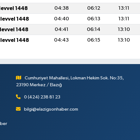
levvel 1448
04:38
06:12
13:11
ulevvel 1448
04:40
06:13
13:11
ulevvel 1448
04:41
06:14
13:10
ulevvel 1448
04:43
06:15
13:10
Cumhuriyet Mahallesi, Lokman Hekim Sok. No:35,
23190 Merkez / Elazığ
0 (424) 238 81 23
bilgi@elazigsonhaber.com
aber