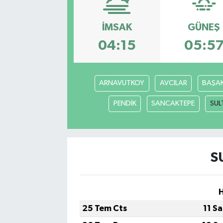
GÜNDEM
İMSAK
GÜNEŞ
04:15
05:5
HABERDE İNSAN
KÜLTÜR-SANAT
ARNAVUTKOY
AVCILAR
BAŞAK
MAGAZİN
PENDİK
SANCAKTEPE
SUL
MEDYA
ÖZEL HABER
S
POLİTİKA
SAĞLIK
25 Tem Cts
11 S
SİYASET