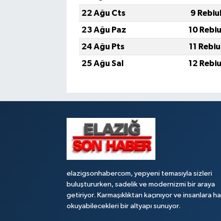
22 Ağu Cts
9 Rebiu
23 Ağu Paz
10 Rebi
24 Ağu Pts
11 Rebi
25 Ağu Sal
12 Rebi
elazigsonhabercom, yepyeni temasıyla sizleri
buluştururken, sadelik ve modernizmi bir araya
getiriyor. Karmaşıklıktan kaçınıyor ve insanlara h
okuyabilecekleri bir altyapı sunuyor.