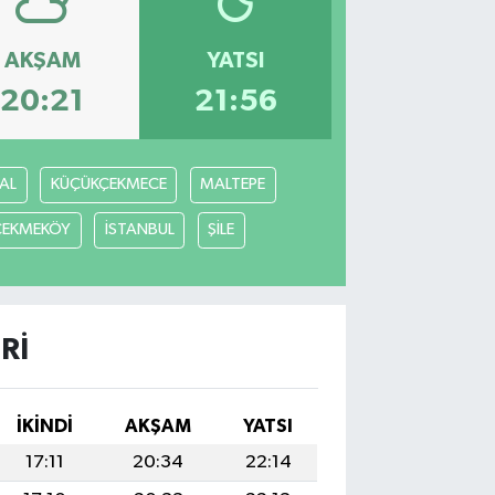
AKŞAM
YATSI
20:21
21:56
AL
KÜÇÜKÇEKMECE
MALTEPE
ÇEKMEKÖY
İSTANBUL
ŞİLE
RI
İKINDI
AKŞAM
YATSI
17:11
20:34
22:14