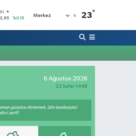
°
IN
23
Merkez
3,95
%0.16
R
006
%0.06
250
%0.02
İN
398
%0.2
 ALTIN
.87
%0.12
00
6 Ağustos 2026
9
%70
23 Safer 1448
zaman güzelce dinlemek, (din kardeşiyle)
s-i şerif)