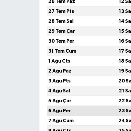
26 Tem Paz
12 S
27 Tem Pts
13 S
SPOR
28 Tem Sal
14 S
TEKNOLOJİ
29 Tem Çar
15 S
30 Tem Per
16 S
YAŞAM
31 Tem Cum
17 S
1 Ağu Cts
18 S
2 Ağu Paz
19 S
3 Ağu Pts
20 S
4 Ağu Sal
21 S
5 Ağu Çar
22 S
6 Ağu Per
23 S
7 Ağu Cum
24 S
8 Ağu Cts
25 S