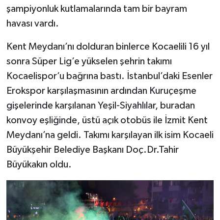
şampiyonluk kutlamalarında tam bir bayram
havası vardı.
SPOR
Kent Meydanı’nı dolduran binlerce Kocaelili 16 yıl
TEKNOLOJİ
sonra Süper Lig’e yükselen şehrin takımı
YAŞAM
Kocaelispor’u bağrına bastı. İstanbul’daki Esenler
Erokspor karşılaşmasının ardından Kuruçeşme
gişelerinde karşılanan Yeşil-Siyahlılar, buradan
konvoy eşliğinde, üstü açık otobüs ile İzmit Kent
Meydanı’na geldi. Takımı karşılayan ilk isim Kocaeli
Büyükşehir Belediye Başkanı Doç.Dr.Tahir
Büyükakın oldu.