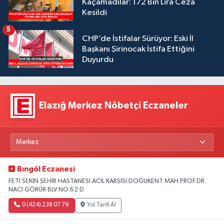
Kaçamadılar: 172 Bin Lira Ceza
Kesildi
5
CHP’de İstifalar Sürüyor: Eski İl
Başkanı Şirinocak İstifa Ettiğini
Duyurdu
Elazığ Merkez Nöbetçi Eczaneler
Bıngöl Eczanesi
FETİ SEKİN ŞEHİR HASTANESİ ACİL KARŞISI DOĞUKENT MAH.PROF.DR.
NACİ GÖRÜR BLV.NO:62 D
0 (424) 238 07 79
Yol Tarifi Al