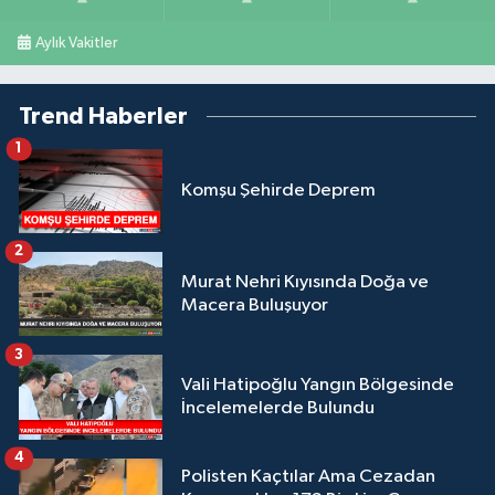
Aylık Vakitler
Trend Haberler
1
Komşu Şehirde Deprem
2
Murat Nehri Kıyısında Doğa ve
Macera Buluşuyor
3
Vali Hatipoğlu Yangın Bölgesinde
İncelemelerde Bulundu
4
Polisten Kaçtılar Ama Cezadan