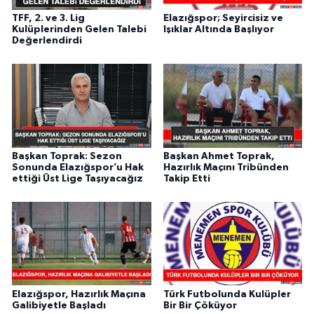
TFF, 2. ve 3. Lig
Elazığspor; Seyircisiz ve
Kulüplerinden Gelen Talebi
Işıklar Altında Başlıyor
Değerlendirdi
Başkan Toprak: Sezon
Başkan Ahmet Toprak,
Sonunda Elazığspor’u Hak
Hazırlık Maçını Tribünden
ettiği Üst Lige Taşıyacağız
Takip Etti
Elazığspor, Hazırlık Maçına
Türk Futbolunda Kulüpler
Galibiyetle Başladı
Bir Bir Çöküyor