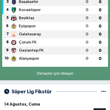
3
Başakşehir
0
0
4
Kocaelispor
0
0
5
Beşiktaş
0
0
6
Eyüpspor
0
0
7
Galatasaray
0
0
8
Çorum FK
0
0
9
Gaziantep FK
0
0
10
Alanyaspor
0
0
Detaylar için tıklayın
Süper Lig Fikstür
14 Ağustos, Cuma