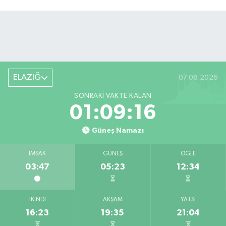
ELAZIĞ
07.08.2026
SONRAKI VAKTE KALAN
01:09:15
Güneş Namazı
İMSAK
GÜNEŞ
ÖĞLE
03:47
05:23
12:34
İKINDI
AKŞAM
YATSI
16:23
19:35
21:04