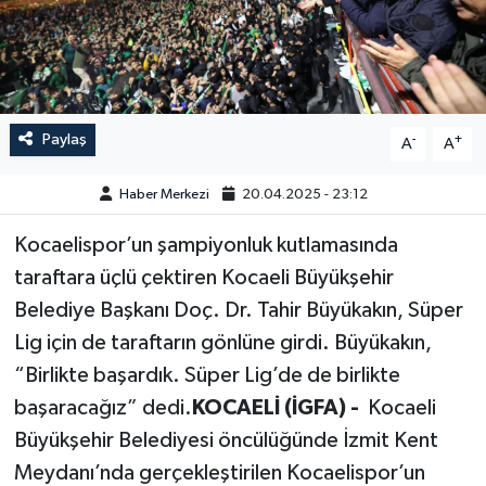
GÜNDEM
HABERDE İNSAN
Paylaş
-
+
A
A
KÜLTÜR-SANAT
Haber Merkezi
20.04.2025 - 23:12
MAGAZİN
Kocaelispor’un şampiyonluk kutlamasında
MEDYA
taraftara üçlü çektiren Kocaeli Büyükşehir
Belediye Başkanı Doç. Dr. Tahir Büyükakın, Süper
ÖZEL HABER
Lig için de taraftarın gönlüne girdi. Büyükakın,
POLİTİKA
“Birlikte başardık. Süper Lig’de de birlikte
başaracağız” dedi.
KOCAELİ (İGFA) -
Kocaeli
SAĞLIK
Büyükşehir Belediyesi öncülüğünde İzmit Kent
Meydanı’nda gerçekleştirilen Kocaelispor’un
SİYASET