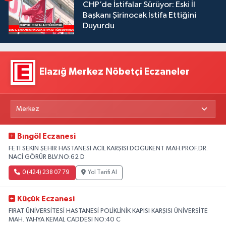
CHP’de İstifalar Sürüyor: Eski İl
Başkanı Şirinocak İstifa Ettiğini
Duyurdu
Elazığ Merkez Nöbetçi Eczaneler
Bıngöl Eczanesi
FETİ SEKİN ŞEHİR HASTANESİ ACİL KARŞISI DOĞUKENT MAH.PROF.DR.
NACİ GÖRÜR BLV.NO:62 D
0 (424) 238 07 79
Yol Tarifi Al
Küçük Eczanesi
FIRAT ÜNİVERSİTESİ HASTANESİ POLİKLİNİK KAPISI KARŞISI ÜNİVERSİTE
MAH. YAHYA KEMAL CADDESI NO:40 C