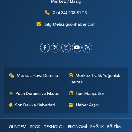
Merkez / Elazığ
0 (424) 238 81 23
bilgi@elazigsonhaber.com
Merkez Hava Durumu
Merkez Trafik Yoğunluk
Haritası
Puan Durumu ve Fikstür
Tüm Manşetler
Son Dakika Haberleri
Haber Arşivi
GÜNDEM
SPOR
TEKNOLOJİ
EKONOMİ
SAĞLIK
EĞİTİM