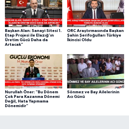
Başkan Alan: Sanayi Sitesi 1.
ORC Araştırmasında Başkan
Etap Projesi ile Elazığ’ın
Şahin Şerifoğulları Türkiye
Üretim Gücü Daha da
İkincisi Oldu
Artacak"
Nurullah Öner: "Bu Dönem
Sönmez ve Bay Ailelerinin
Çok Para Kazanma Dönemi
Acı Günü
Değil, Hata Yapmama
Dönemidir"