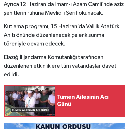
Ayrıca 12 Haziran’da İmam-ı Azam Camii’nde aziz
şehitlerin ruhuna Mevlid-i Şerif okunacak.
SPOR
Kutlama programı, 15 Haziran’da Valilik Atatürk
TEKNOLOJİ
Anıtı önünde düzenlenecek çelenk sunma
YAŞAM
töreniyle devam edecek.
Elazığ İl Jandarma Komutanlığı tarafından
düzenlenen etkinliklere tüm vatandaşlar davet
edildi.
Tümen Ailesinin Acı
Günü