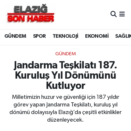
CANLI YAYIN
Merkez Hava Durumu
GÜNDEM
SPOR
TEKNOLOJİ
EKONOMİ
SAĞLI
ASAYİŞ
Merkez Trafik Yoğunluk Haritası
BİLİM VE TEKNOLOJİ
Süper Lig Puan Durumu ve Fikstür
GÜNDEM
Jandarma Teşkilatı 187.
DÜNYA
Tüm Manşetler
Kuruluş Yıl Dönümünü
EĞİTİM
Son Dakika Haberleri
Kutluyor
EKONOMİ
Haber Arşivi
Milletimizin huzur ve güvenliği için 187 yıldır
görev yapan Jandarma Teşkilatı, kuruluş yıl
ELAZIĞ
dönümü dolayısıyla Elazığ’da çeşitli etkinlikler
düzenleyecek.
GENEL