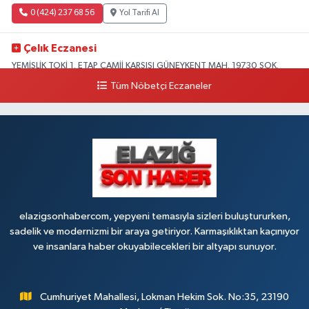
0 (424) 237 68 56
Yol Tarifi Al
Çelık Eczanesi
YEMİŞLİK TOKİ 1. ETAP CAMİİ KARŞISI GÜNEYKENT MAH. 19730 SOK.
NO:6 A
Tüm Nöbetçi Eczaneler
0 (424) 236 63 34
Yol Tarifi Al
Tanrıverdı Eczanesi
(HOZAT GARAJI OPET KARŞISI) 1. HARPUT CAD. SARISALTIK SOK NO:7 1
0 (424) 218 72 74
Yol Tarifi Al
elazigsonhabercom, yepyeni temasıyla sizleri buluştururken,
sadelik ve modernizmi bir araya getiriyor. Karmaşıklıktan kaçınıyor
ve insanlara haber okuyabilecekleri bir altyapı sunuyor.
Cumhuriyet Mahallesi, Lokman Hekim Sok. No:35, 23190