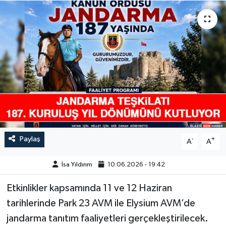
GÜNDEM
HABERDE İNSAN
KÜLTÜR-SANAT
MAGAZİN
MEDYA
Paylaş
-
+
A
A
ÖZEL HABER
İsa Yıldırım
10.06.2026 - 19:42
POLİTİKA
Etkinlikler kapsamında 11 ve 12 Haziran
SAĞLIK
tarihlerinde Park 23 AVM ile Elysium AVM’de
jandarma tanıtım faaliyetleri gerçekleştirilecek.
SİYASET