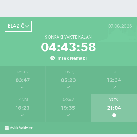
ELAZIĞ
07.08.2026
SONRAKI VAKTE KALAN
04:43:57
İmsak Namazı
İMSAK
GÜNEŞ
ÖĞLE
03:47
05:23
12:34
İKINDI
AKŞAM
YATSI
16:23
19:35
21:04
Aylık Vakitler