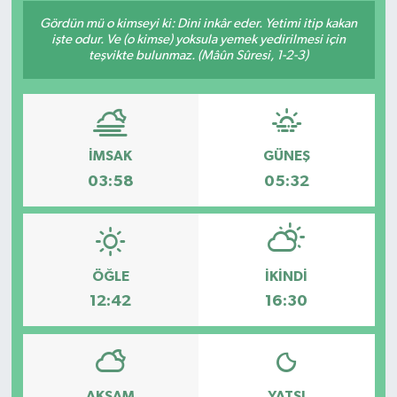
Gördün mü o kimseyi ki: Dini inkâr eder. Yetimi itip kakan
GÜNDEM
işte odur. Ve (o kimse) yoksula yemek yedirilmesi için
teşvikte bulunmaz. (Mâûn Sûresi, 1-2-3)
HABERDE İNSAN
KÜLTÜR-SANAT
İMSAK
GÜNEŞ
MAGAZİN
03:58
05:32
MEDYA
ÖZEL HABER
ÖĞLE
İKINDI
12:42
16:30
POLİTİKA
SAĞLIK
SİYASET
AKŞAM
YATSI