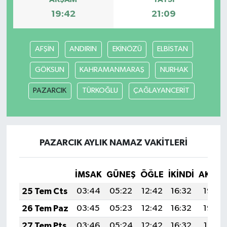
19:42
21:09
SPOR
TEKNOLOJİ
AFŞİN
ANDIRIN
EKİNÖZÜ
ELBİSTAN
GÖKSUN
KAHRAMANMARAŞ
NURHAK
YAŞAM
PAZARCIK
TÜRKOĞLU
ÇAĞLAYANCERİT
PAZARCIK AYLIK NAMAZ VAKITLERI
İMSAK
GÜNEŞ
ÖĞLE
İKINDI
AKŞA
25 Tem Cts
03:44
05:22
12:42
16:32
19:53
26 Tem Paz
03:45
05:23
12:42
16:32
19:52
27 Tem Pts
03:46
05:24
12:42
16:32
19:51