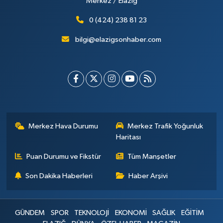
Merkez / Elazığ
0 (424) 238 81 23
bilgi@elazigsonhaber.com
Merkez Hava Durumu
Merkez Trafik Yoğunluk
Haritası
Puan Durumu ve Fikstür
Tüm Manşetler
Son Dakika Haberleri
Haber Arşivi
GÜNDEM
SPOR
TEKNOLOJİ
EKONOMİ
SAĞLIK
EĞİTİM