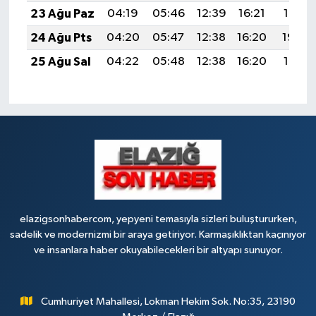
23 Ağu Paz
04:19
05:46
12:39
16:21
19:21
24 Ağu Pts
04:20
05:47
12:38
16:20
19:20
25 Ağu Sal
04:22
05:48
12:38
16:20
19:18
elazigsonhabercom, yepyeni temasıyla sizleri buluştururken,
sadelik ve modernizmi bir araya getiriyor. Karmaşıklıktan kaçınıyor
ve insanlara haber okuyabilecekleri bir altyapı sunuyor.
Cumhuriyet Mahallesi, Lokman Hekim Sok. No:35, 23190