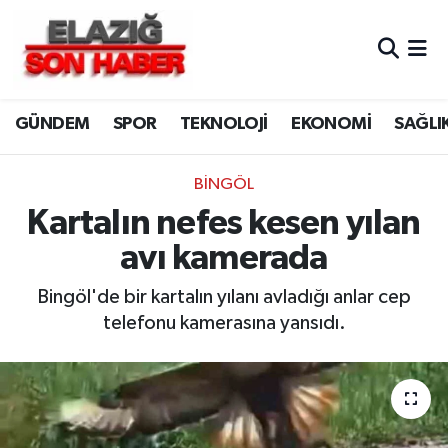
CANLI YAYIN
Merkez Hava Durumu
GÜNDEM
SPOR
TEKNOLOJİ
EKONOMİ
SAĞLI
ASAYİŞ
Merkez Trafik Yoğunluk Haritası
BİLİM VE TEKNOLOJİ
Süper Lig Puan Durumu ve Fikstür
BİNGÖL
Kartalın nefes kesen yılan
DÜNYA
Tüm Manşetler
avı kamerada
EĞİTİM
Son Dakika Haberleri
Bingöl'de bir kartalın yılanı avladığı anlar cep
telefonu kamerasına yansıdı.
EKONOMİ
Haber Arşivi
ELAZIĞ
GENEL