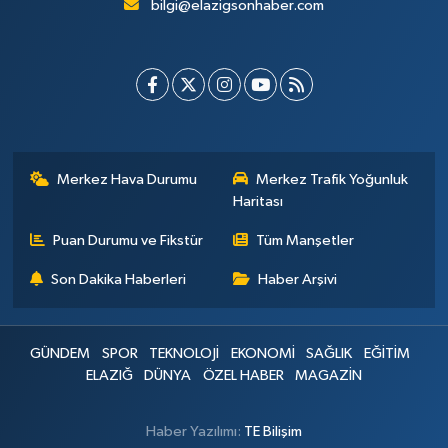
bilgi@elazigsonhaber.com
Merkez Hava Durumu
Merkez Trafik Yoğunluk
Haritası
Puan Durumu ve Fikstür
Tüm Manşetler
Son Dakika Haberleri
Haber Arşivi
GÜNDEM
SPOR
TEKNOLOJİ
EKONOMİ
SAĞLIK
EĞİTİM
ELAZIĞ
DÜNYA
ÖZEL HABER
MAGAZİN
Haber Yazılımı:
TE Bilişim