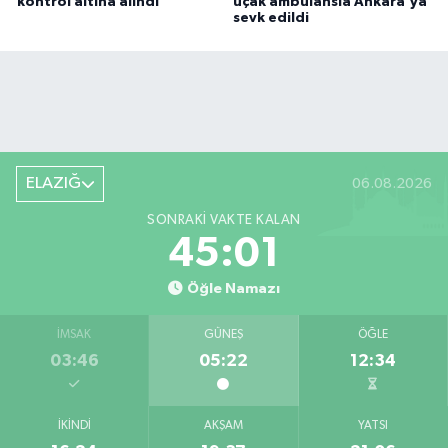
kontrol altına alındı
uçak ambulansla Ankara'ya
sevk edildi
ELAZIĞ
06.08.2026
SONRAKI VAKTE KALAN
45:01
Öğle Namazı
İMSAK
GÜNEŞ
ÖĞLE
03:46
05:22
12:34
İKINDI
AKŞAM
YATSI