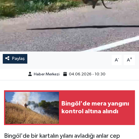
GÜNDEM
HABERDE İNSAN
KÜLTÜR-SANAT
MAGAZİN
Paylaş
-
+
A
A
MEDYA
Haber Merkezi
04.06.2026 - 10:30
ÖZEL HABER
Bingöl'de mera yangını
POLİTİKA
kontrol altına alındı
SAĞLIK
Bingöl'de bir kartalın yılanı avladığı anlar cep
SİYASET