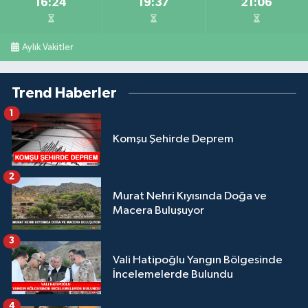
16:24
19:37
21:06
Aylık Vakitler
Trend Haberler
1
Komşu Şehirde Deprem
2
Murat Nehri Kıyısında Doğa ve
Macera Buluşuyor
3
Vali Hatipoğlu Yangın Bölgesinde
İncelemelerde Bulundu
4