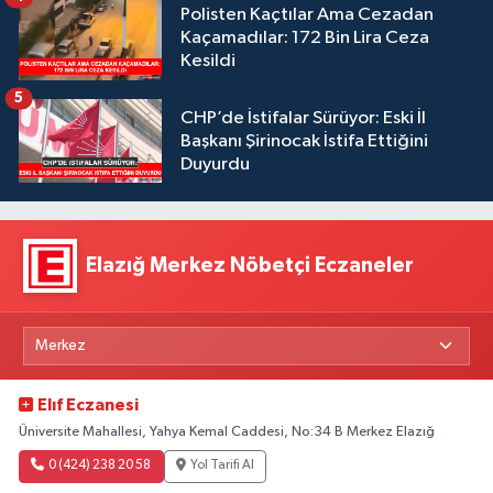
Polisten Kaçtılar Ama Cezadan
Kaçamadılar: 172 Bin Lira Ceza
Kesildi
5
CHP’de İstifalar Sürüyor: Eski İl
Başkanı Şirinocak İstifa Ettiğini
Duyurdu
Elazığ Merkez Nöbetçi Eczaneler
Elıf Eczanesi
Üniversite Mahallesi, Yahya Kemal Caddesi, No:34 B Merkez Elazığ
0 (424) 238 20 58
Yol Tarifi Al