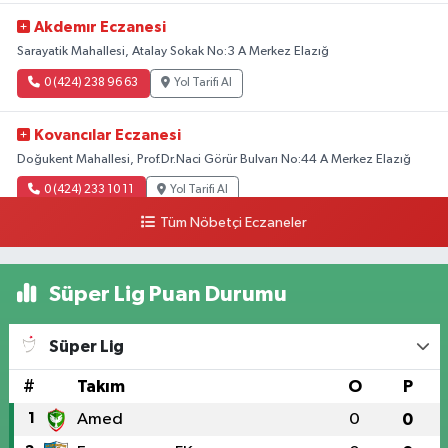
Akdemır Eczanesi
Sarayatik Mahallesi, Atalay Sokak No:3 A Merkez Elazığ
0 (424) 238 96 63
Yol Tarifi Al
Kovancılar Eczanesi
Doğukent Mahallesi, Prof.Dr.Naci Görür Bulvarı No:44 A Merkez Elazığ
0 (424) 233 10 11
Yol Tarifi Al
Tüm Nöbetçi Eczaneler
Hande Eczanesi
Üniversite Mahallesi, Yahya Kemal Caddesi No:54-1 A Merkez Elazığ
Süper Lig Puan Durumu
0 (424) 238 23 43
Yol Tarifi Al
Süper Lig
Lokman Eczanesi
Rızaiye Mahallesi, Şair Elmas Yıldırım Sokak No:13 B Merkez Elazığ
#
Takım
O
P
0 (424) 236 46 85
Yol Tarifi Al
1
Amed
0
0