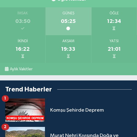
İMSAK
GÜNEŞ
ÖĞLE
03:50
05:25
12:34
İKINDI
AKŞAM
YATSI
16:22
19:33
21:01
Aylık Vakitler
Trend Haberler
1
Komşu Şehirde Deprem
2
Murat Nehri Kıyısında Doğa ve