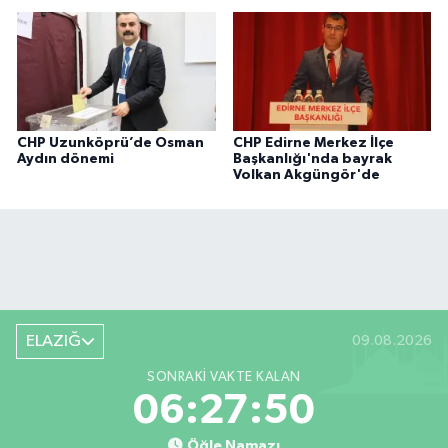
CHP Uzunköprü’de Osman
CHP Edirne Merkez İlçe
Aydın dönemi
Başkanlığı'nda bayrak
Volkan Akgüngör'de
ELAZIĞ
09.08.2026
SONRAKI VAKTE KALAN
06:27:49
Öğle Namazı