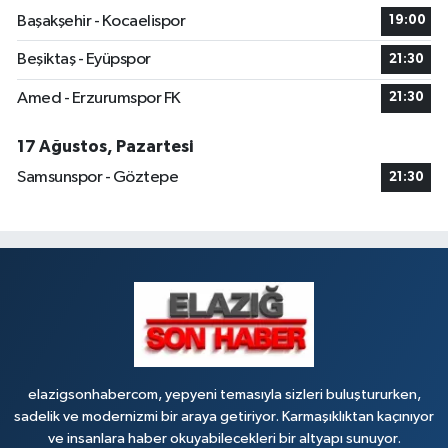
0 (424) 234 20 28
Yol Tarifi Al
Başakşehir - Kocaelispor
19:00
Makfire Eczanesi
Beşiktaş - Eyüpspor
21:30
Çaydaçıra Mahallesi, Adnan Kahveci Caddesi, No:29 Merkez Elazığ
Amed - Erzurumspor FK
21:30
0 (424) 238 80 01
Yol Tarifi Al
17 Ağustos, Pazartesi
Samsunspor - Göztepe
21:30
elazigsonhabercom, yepyeni temasıyla sizleri buluştururken,
sadelik ve modernizmi bir araya getiriyor. Karmaşıklıktan kaçınıyor
ve insanlara haber okuyabilecekleri bir altyapı sunuyor.