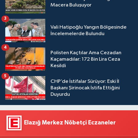
Macera Buluşuyor
3
Vali Hatipoğlu Yangın Bölgesinde
İncelemelerde Bulundu
4
Polisten Kaçtılar Ama Cezadan
Kaçamadılar: 172 Bin Lira Ceza
Kesildi
5
CHP’de İstifalar Sürüyor: Eski İl
Başkanı Şirinocak İstifa Ettiğini
Duyurdu
Elazığ Merkez Nöbetçi Eczaneler