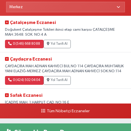
Çatalçeşme Eczanesi
Doğukent Çatalçeşme Tokileri ikinci etap cami karşısı ÇATALÇEŞME
MAH.3648. SOK. NO:4 A
0 (546) 668 80 88
Yol Tarifi Al
Çaydaçıra Eczanesi
ÇAYDAÇIRA MAH.ADNAN KAHVECİ BUL.NO 114 ÇAYDAÇIRA MUHTARLIK
YANI ELAZIĞ-MERKEZ ÇAYDAÇIRA MAH.ADNAN KAHVECİ SOK.NO:114
0 (424) 502 04 04
Yol Tarifi Al
Safak Eczanesi
İCADİYE MAH. 1.HARPUT CAD. NO:16 E
Tüm Nöbetçi Eczaneler
0 (424) 233 01 75
Yol Tarifi Al
Elıf Eczanesi