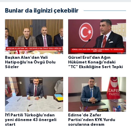
Bunlar da ilginizi çekebilir
Başkan Alan’dan Vali
Gürsel Erol’dan Ağın
Hatipoğlu’na Övgü Dolu
Hükümet Konağı’ndaki
Sözler
“TC” Eksikliğine Sert Tepki
İYİ Partili Türkoğlu’ndan
Edirne'de Zafer
yeni döneme 43 önergeli
Partisi'nden KYK Yurdu
start
sorularına devam