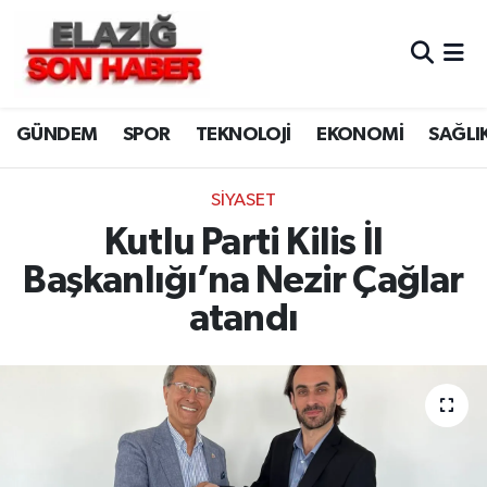
CANLI YAYIN
Merkez Hava Durumu
GÜNDEM
SPOR
TEKNOLOJİ
EKONOMİ
SAĞLI
ASAYİŞ
Merkez Trafik Yoğunluk Haritası
BİLİM VE TEKNOLOJİ
Süper Lig Puan Durumu ve Fikstür
SİYASET
Kutlu Parti Kilis İl
DÜNYA
Tüm Manşetler
Başkanlığı’na Nezir Çağlar
EĞİTİM
Son Dakika Haberleri
atandı
EKONOMİ
Haber Arşivi
ELAZIĞ
GENEL