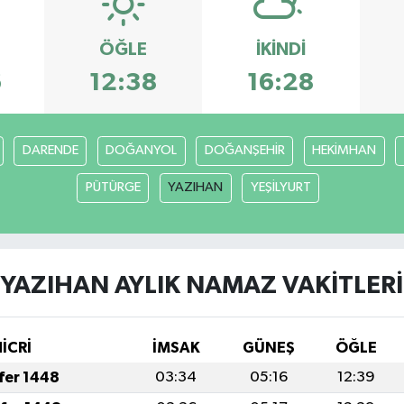
ÖĞLE
İKINDI
6
12:38
16:28
DARENDE
DOĞANYOL
DOĞANŞEHİR
HEKİMHAN
PÜTÜRGE
YAZIHAN
YEŞİLYURT
YAZIHAN AYLIK NAMAZ VAKITLERI
İCRİ
İMSAK
GÜNEŞ
ÖĞLE
afer 1448
03:34
05:16
12:39