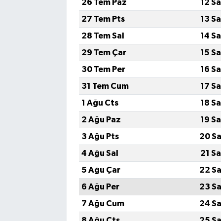
26 Tem Paz
12 S
27 Tem Pts
13 S
SPOR
28 Tem Sal
14 S
TEKNOLOJİ
29 Tem Çar
15 S
30 Tem Per
16 S
YAŞAM
31 Tem Cum
17 S
1 Ağu Cts
18 S
2 Ağu Paz
19 S
3 Ağu Pts
20 Sa
4 Ağu Sal
21 S
5 Ağu Çar
22 Sa
6 Ağu Per
23 Sa
7 Ağu Cum
24 Sa
8 Ağu Cts
25 Sa