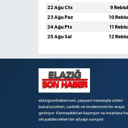
22 Ağu Cts
9 Rebiu
23 Ağu Paz
10 Rebi
24 Ağu Pts
11 Rebi
25 Ağu Sal
12 Rebi
elazigsonhabercom, yepyeni temasıyla sizleri
buluştururken, sadelik ve modernizmi bir araya
getiriyor. Karmaşıklıktan kaçınıyor ve insanlara h
okuyabilecekleri bir altyapı sunuyor.