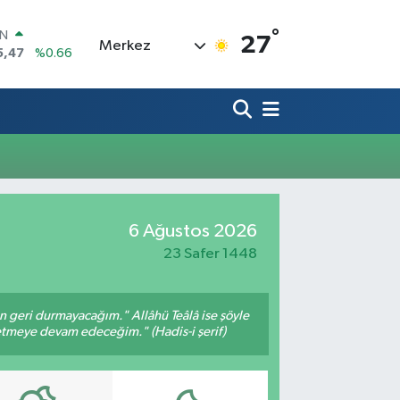
°
IN
27
Merkez
5,47
%0.66
R
71
%0.05
36
%0.18
İN
34
%0.22
ALTIN
23
%0.39
00
6 Ağustos 2026
3
%0
23 Safer 1448
an geri durmayacağım." Allâhü Teâlâ ise şöyle
fetmeye devam edeceğim." (Hadis-i şerif)