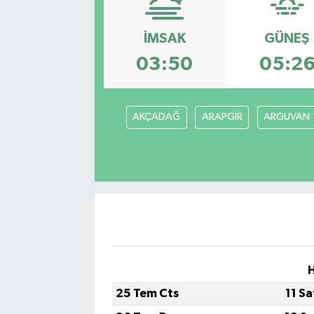
GÜNDEM
İMSAK
GÜNEŞ
03:50
05:2
HABERDE İNSAN
KÜLTÜR-SANAT
AKÇADAĞ
ARAPGİR
ARGUVAN
MAGAZİN
MEDYA
ÖZEL HABER
POLİTİKA
H
SAĞLIK
25 Tem Cts
11 S
SİYASET