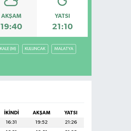
AKŞAM
YATSI
19:40
21:10
KALE (M)
KULUNCAK
MALATYA
İKINDI
AKŞAM
YATSI
16:31
19:52
21:26