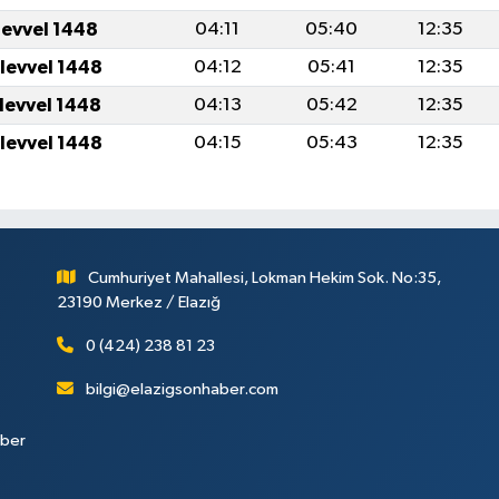
levvel 1448
04:11
05:40
12:35
ulevvel 1448
04:12
05:41
12:35
ulevvel 1448
04:13
05:42
12:35
ulevvel 1448
04:15
05:43
12:35
Cumhuriyet Mahallesi, Lokman Hekim Sok. No:35,
23190 Merkez / Elazığ
0 (424) 238 81 23
bilgi@elazigsonhaber.com
aber