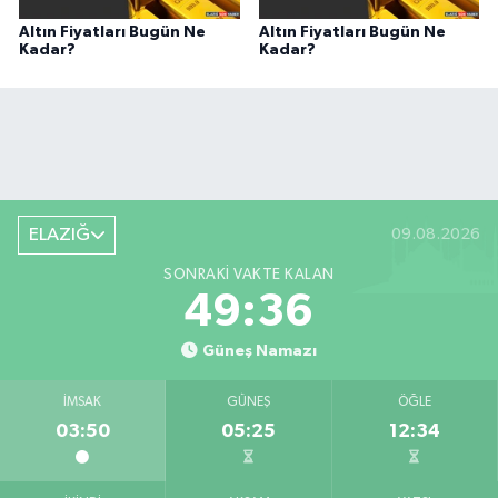
Altın Fiyatları Bugün Ne
Altın Fiyatları Bugün Ne
Kadar?
Kadar?
ELAZIĞ
09.08.2026
SONRAKI VAKTE KALAN
49:36
Güneş Namazı
İMSAK
GÜNEŞ
ÖĞLE
03:50
05:25
12:34