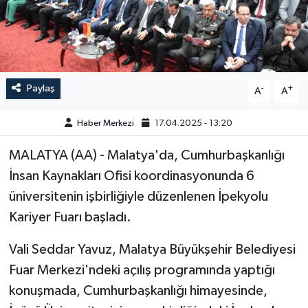
GÜNDEM
HABERDE İNSAN
Paylaş
-
+
A
A
KÜLTÜR-SANAT
Haber Merkezi
17.04.2025 - 13:20
MAGAZİN
MALATYA (AA) - Malatya'da, Cumhurbaşkanlığı
MEDYA
İnsan Kaynakları Ofisi koordinasyonunda 6
üniversitenin işbirliğiyle düzenlenen İpekyolu
ÖZEL HABER
Kariyer Fuarı başladı.
POLİTİKA
Vali Seddar Yavuz, Malatya Büyükşehir Belediyesi
Fuar Merkezi'ndeki açılış programında yaptığı
SAĞLIK
konuşmada, Cumhurbaşkanlığı himayesinde,
SİYASET