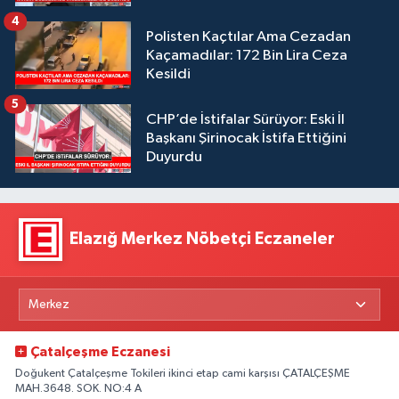
4
Polisten Kaçtılar Ama Cezadan
Kaçamadılar: 172 Bin Lira Ceza
Kesildi
5
CHP’de İstifalar Sürüyor: Eski İl
Başkanı Şirinocak İstifa Ettiğini
Duyurdu
Elazığ Merkez Nöbetçi Eczaneler
Çatalçeşme Eczanesi
Doğukent Çatalçeşme Tokileri ikinci etap cami karşısı ÇATALÇEŞME
MAH.3648. SOK. NO:4 A