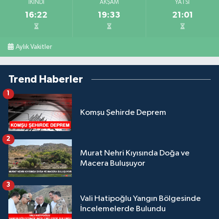
İKINDI
AKŞAM
YATSI
16:22
19:33
21:01
Aylık Vakitler
Trend Haberler
1
Komşu Şehirde Deprem
2
Murat Nehri Kıyısında Doğa ve
Macera Buluşuyor
3
Vali Hatipoğlu Yangın Bölgesinde
İncelemelerde Bulundu