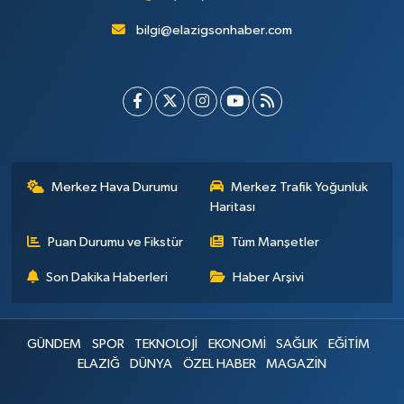
bilgi@elazigsonhaber.com
Merkez Hava Durumu
Merkez Trafik Yoğunluk
Haritası
Puan Durumu ve Fikstür
Tüm Manşetler
Son Dakika Haberleri
Haber Arşivi
GÜNDEM
SPOR
TEKNOLOJİ
EKONOMİ
SAĞLIK
EĞİTİM
ELAZIĞ
DÜNYA
ÖZEL HABER
MAGAZİN