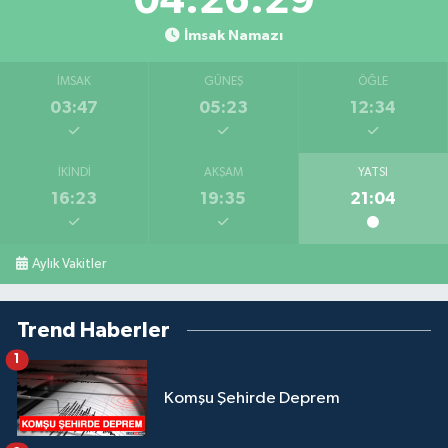
04:26:29
İmsak Namazı
İMSAK
GÜNEŞ
ÖĞLE
03:47
05:23
12:34
İKINDI
AKŞAM
YATSI
16:23
19:35
21:04
Aylık Vakitler
Trend Haberler
1
Komşu Şehirde Deprem