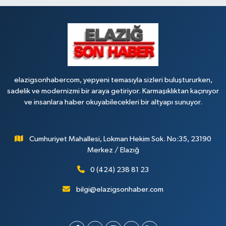
Tanrıverdı Eczanesi
(HOZAT GARAJI OPET KARŞISI) 1. HARPUT CAD. SARISALTIK SOK NO:7 1
0 (424) 218 72 74
Yol Tarifi Al
elazigsonhabercom, yepyeni temasıyla sizleri buluştururken,
sadelik ve modernizmi bir araya getiriyor. Karmaşıklıktan kaçınıyor
ve insanlara haber okuyabilecekleri bir altyapı sunuyor.
Cumhuriyet Mahallesi, Lokman Hekim Sok. No:35, 23190
Merkez / Elazığ
0 (424) 238 81 23
bilgi@elazigsonhaber.com