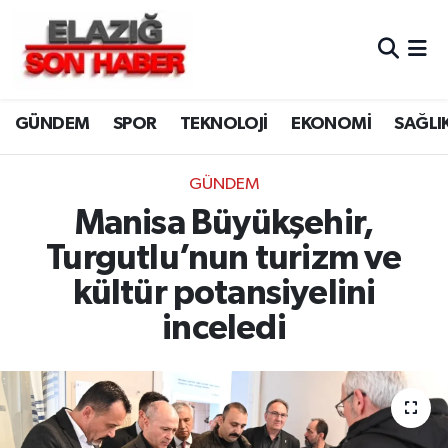
CANLI YAYIN
Merkez Hava Durumu
GÜNDEM
SPOR
TEKNOLOJİ
EKONOMİ
SAĞLI
ASAYİŞ
Merkez Trafik Yoğunluk Haritası
BİLİM VE TEKNOLOJİ
Süper Lig Puan Durumu ve Fikstür
GÜNDEM
Manisa Büyükşehir,
DÜNYA
Tüm Manşetler
Turgutlu’nun turizm ve
EĞİTİM
Son Dakika Haberleri
kültür potansiyelini
inceledi
EKONOMİ
Haber Arşivi
ELAZIĞ
GENEL