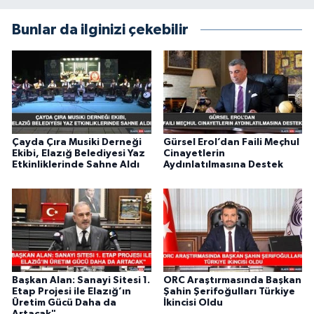
Bunlar da ilginizi çekebilir
Çayda Çıra Musiki Derneği
Gürsel Erol’dan Faili Meçhul
Ekibi, Elazığ Belediyesi Yaz
Cinayetlerin
Etkinliklerinde Sahne Aldı
Aydınlatılmasına Destek
Başkan Alan: Sanayi Sitesi 1.
ORC Araştırmasında Başkan
Etap Projesi ile Elazığ’ın
Şahin Şerifoğulları Türkiye
Üretim Gücü Daha da
İkincisi Oldu