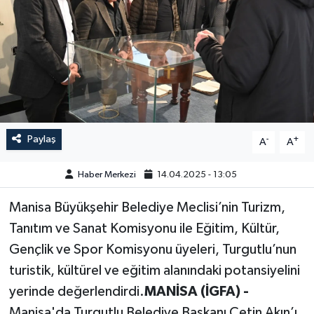
GÜNDEM
HABERDE İNSAN
KÜLTÜR-SANAT
MAGAZİN
Paylaş
-
+
A
A
MEDYA
Haber Merkezi
14.04.2025 - 13:05
ÖZEL HABER
Manisa Büyükşehir Belediye Meclisi’nin Turizm,
Tanıtım ve Sanat Komisyonu ile Eğitim, Kültür,
POLİTİKA
Gençlik ve Spor Komisyonu üyeleri, Turgutlu’nun
turistik, kültürel ve eğitim alanındaki potansiyelini
SAĞLIK
yerinde değerlendirdi.
MANİSA (İGFA) -
SİYASET
Manisa'da Turgutlu Belediye Başkanı Çetin Akın’ı