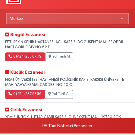
Bıngöl Eczanesi
FETİ SEKİN ŞEHİR HASTANESİ ACİL KARŞISI DOĞUKENT MAH.PROF.DR.
NACİ GÖRÜR BLV.NO:62 D
0 (424) 238 07 79
Yol Tarifi Al
Küçük Eczanesi
FIRAT ÜNİVERSİTESİ HASTANESİ POLİKLİNİK KAPISI KARŞISI ÜNİVERSİTE
MAH. YAHYA KEMAL CADDESI NO:40 C
0 (424) 237 68 56
Yol Tarifi Al
Çelık Eczanesi
YEMİŞLİK TOKİ 1. ETAP CAMİİ KARŞISI GÜNEYKENT MAH. 19730 SOK.
NO:6 A
Tüm Nöbetçi Eczaneler
0 (424) 236 63 34
Yol Tarifi Al