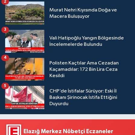
2
Murat Nehri Kıyısında Doğa ve
Macera Buluşuyor
3
Vali Hatipoğlu Yangın Bölgesinde
İncelemelerde Bulundu
4
Polisten Kaçtılar Ama Cezadan
Kaçamadılar: 172 Bin Lira Ceza
Kesildi
5
CHP’de İstifalar Sürüyor: Eski İl
Başkanı Şirinocak İstifa Ettiğini
Duyurdu
Elazığ Merkez Nöbetçi Eczaneler