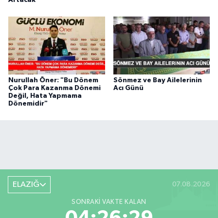
Artacak"
Nurullah Öner: "Bu Dönem
Sönmez ve Bay Ailelerinin
Çok Para Kazanma Dönemi
Acı Günü
Değil, Hata Yapmama
Dönemidir"
ELAZIĞ
07.08.2026
SONRAKI VAKTE KALAN