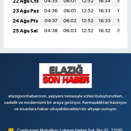
22 Ağu Cts
04:35
06:01
12:52
16:34
19:34
23 Ağu Paz
04:36
06:01
12:52
16:33
19:33
24 Ağu Pts
04:37
06:02
12:52
16:33
19:32
25 Ağu Sal
04:38
06:03
12:52
16:32
19:30
elazigsonhabercom, yepyeni temasıyla sizleri buluştururken,
sadelik ve modernizmi bir araya getiriyor. Karmaşıklıktan kaçınıyor
ve insanlara haber okuyabilecekleri bir altyapı sunuyor.
Cumhuriyet Mahallesi, Lokman Hekim Sok. No:35, 23190