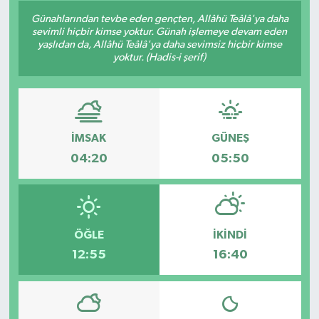
Günahlarından tevbe eden gençten, Allâhü Teâlâ'ya daha
GÜNDEM
sevimli hiçbir kimse yoktur. Günah işlemeye devam eden
yaşlıdan da, Allâhü Teâlâ'ya daha sevimsiz hiçbir kimse
yoktur. (Hadis-i şerif)
HABERDE İNSAN
KÜLTÜR-SANAT
MAGAZİN
İMSAK
GÜNEŞ
04:20
05:50
MEDYA
ÖZEL HABER
ÖĞLE
İKINDI
POLİTİKA
12:55
16:40
SAĞLIK
SİYASET