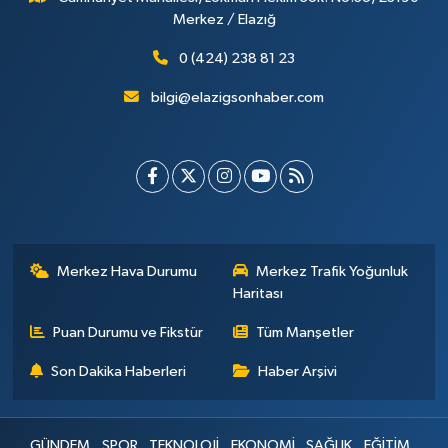
Merkez / Elazığ
0 (424) 238 81 23
bilgi@elazigsonhaber.com
Merkez Hava Durumu
Merkez Trafik Yoğunluk
Haritası
Puan Durumu ve Fikstür
Tüm Manşetler
Son Dakika Haberleri
Haber Arşivi
GÜNDEM
SPOR
TEKNOLOJİ
EKONOMİ
SAĞLIK
EĞİTİM