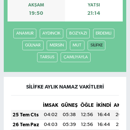
AKŞAM
YATSI
19:50
21:14
SPOR
TEKNOLOJİ
ANAMUR
AYDINCIK
BOZYAZI
ERDEMLİ
YAŞAM
GÜLNAR
MERSİN
MUT
SİLİFKE
TARSUS
ÇAMLIYAYLA
SİLİFKE AYLIK NAMAZ VAKITLERI
İMSAK
GÜNEŞ
ÖĞLE
İKINDI
AKŞA
25 Tem Cts
04:02
05:38
12:56
16:44
20:04
26 Tem Paz
04:03
05:39
12:56
16:44
20:03