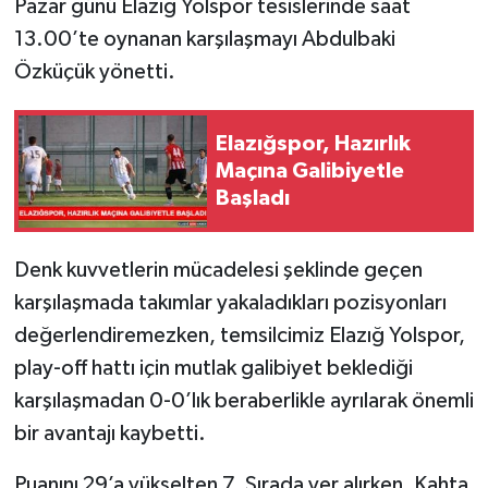
Pazar günü Elazığ Yolspor tesislerinde saat
13.00’te oynanan karşılaşmayı Abdulbaki
SPOR
Özküçük yönetti.
TEKNOLOJİ
Elazığspor, Hazırlık
YAŞAM
Maçına Galibiyetle
Başladı
Denk kuvvetlerin mücadelesi şeklinde geçen
karşılaşmada takımlar yakaladıkları pozisyonları
değerlendiremezken, temsilcimiz Elazığ Yolspor,
play-off hattı için mutlak galibiyet beklediği
karşılaşmadan 0-0’lık beraberlikle ayrılarak önemli
bir avantajı kaybetti.
Puanını 29’a yükselten 7. Sırada yer alırken, Kahta