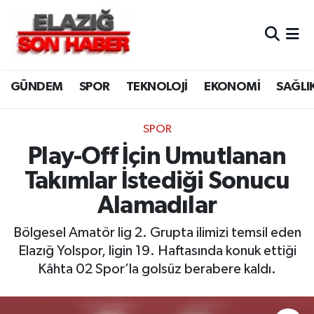
CANLI YAYIN
Merkez Hava Durumu
GÜNDEM
SPOR
TEKNOLOJİ
EKONOMİ
SAĞLI
ASAYİŞ
Merkez Trafik Yoğunluk Haritası
BİLİM VE TEKNOLOJİ
Süper Lig Puan Durumu ve Fikstür
SPOR
Play-Off İçin Umutlanan
DÜNYA
Tüm Manşetler
Takımlar İstediği Sonucu
EĞİTİM
Son Dakika Haberleri
Alamadılar
EKONOMİ
Haber Arşivi
Bölgesel Amatör lig 2. Grupta ilimizi temsil eden
Elazığ Yolspor, ligin 19. Haftasında konuk ettiği
ELAZIĞ
Kâhta 02 Spor’la golsüz berabere kaldı.
GENEL