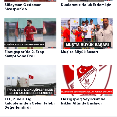
Süleyman Özdamar
Dualarımız Haluk Erdem İçin
Sivaspor’da
Elazığspor’da 2. Etap
Muş’ta Büyük Başarı
Kampı Sona Erdi
TFF, 2. ve 3. Lig
Elazığspor; Seyircisiz ve
Kulüplerinden Gelen Talebi
Işıklar Altında Başlıyor
Değerlendirdi