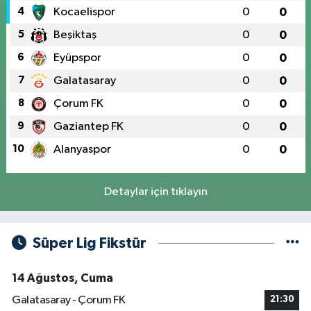
4
Kocaelispor
0
0
5
Beşiktaş
0
0
6
Eyüpspor
0
0
7
Galatasaray
0
0
8
Çorum FK
0
0
9
Gaziantep FK
0
0
10
Alanyaspor
0
0
Detaylar için tıklayın
Süper Lig Fikstür
14 Ağustos, Cuma
Galatasaray - Çorum FK
21:30