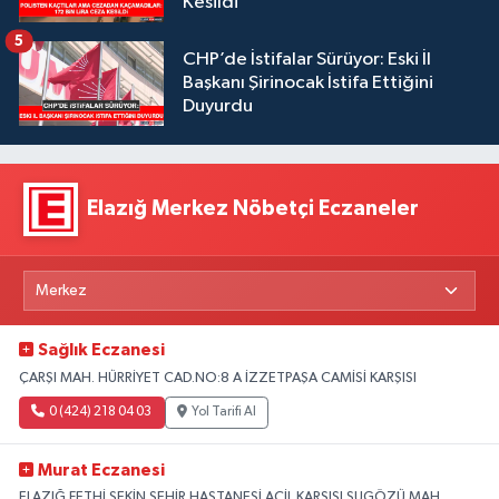
Kesildi
5
CHP’de İstifalar Sürüyor: Eski İl
Başkanı Şirinocak İstifa Ettiğini
Duyurdu
Elazığ Merkez Nöbetçi Eczaneler
Sağlık Eczanesi
ÇARŞI MAH. HÜRRİYET CAD.NO:8 A İZZETPAŞA CAMİSİ KARŞISI
0 (424) 218 04 03
Yol Tarifi Al
Murat Eczanesi
ELAZIĞ FETHİ SEKİN ŞEHİR HASTANESİ ACİL KARŞISI SUGÖZÜ MAH.