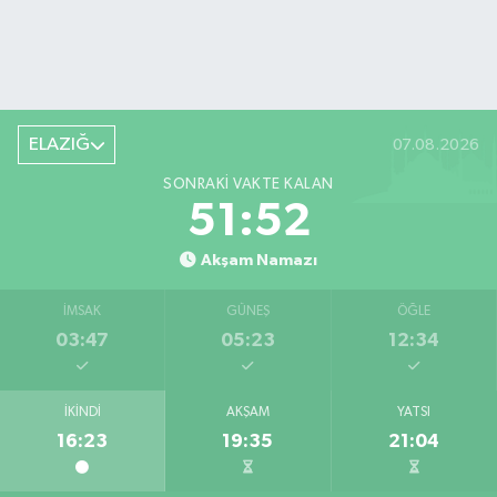
ELAZIĞ
07.08.2026
SONRAKI VAKTE KALAN
51:51
Akşam Namazı
İMSAK
GÜNEŞ
ÖĞLE
03:47
05:23
12:34
İKINDI
AKŞAM
YATSI
16:23
19:35
21:04