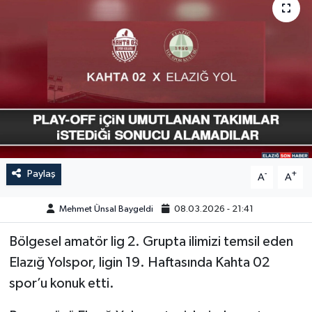
GÜNDEM
HABERDE İNSAN
KÜLTÜR-SANAT
MAGAZİN
MEDYA
Paylaş
-
+
A
A
ÖZEL HABER
Mehmet Ünsal Baygeldi
08.03.2026 - 21:41
POLİTİKA
Bölgesel amatör lig 2. Grupta ilimizi temsil eden
Elazığ Yolspor, ligin 19. Haftasında Kahta 02
SAĞLIK
spor’u konuk etti.
SİYASET