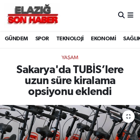
CANLI YAYIN
Merkez Hava Durumu
GÜNDEM
SPOR
TEKNOLOJİ
EKONOMİ
SAĞLI
ASAYİŞ
Merkez Trafik Yoğunluk Haritası
BİLİM VE TEKNOLOJİ
Süper Lig Puan Durumu ve Fikstür
YAŞAM
Sakarya'da TUBİS’lere
DÜNYA
Tüm Manşetler
uzun süre kiralama
EĞİTİM
Son Dakika Haberleri
opsiyonu eklendi
EKONOMİ
Haber Arşivi
ELAZIĞ
GENEL