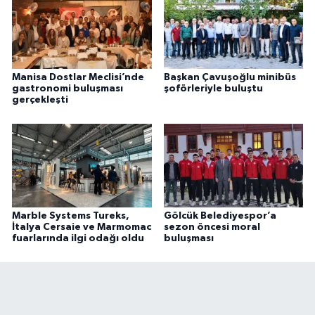
Manisa Dostlar Meclisi’nde
Başkan Çavuşoğlu minibüs
gastronomi buluşması
şoförleriyle buluştu
gerçekleşti
Marble Systems Tureks,
Gölcük Belediyespor’a
İtalya Cersaie ve Marmomac
sezon öncesi moral
fuarlarında ilgi odağı oldu
buluşması