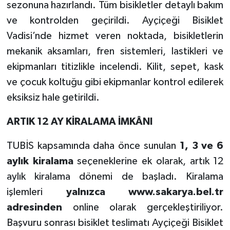
sezonuna hazırlandı. Tüm bisikletler detaylı bakım
ve kontrolden geçirildi. Ayçiçeği Bisiklet
SPOR
Vadisi’nde hizmet veren noktada, bisikletlerin
TEKNOLOJİ
mekanik aksamları, fren sistemleri, lastikleri ve
ekipmanları titizlikle incelendi. Kilit, sepet, kask
YAŞAM
ve çocuk koltuğu gibi ekipmanlar kontrol edilerek
eksiksiz hale getirildi.
ARTIK 12 AY KİRALAMA İMKÂNI
TUBİS kapsamında daha önce sunulan
1, 3 ve 6
aylık kiralama
seçeneklerine ek olarak, artık 12
aylık kiralama dönemi de başladı. Kiralama
işlemleri
yalnızca www.sakarya.bel.tr
adresinden
online olarak gerçekleştiriliyor.
Başvuru sonrası bisiklet teslimatı Ayçiçeği Bisiklet