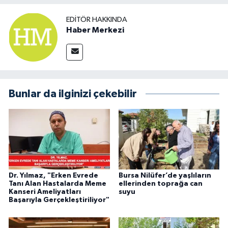
EDITÖR HAKKINDA
Haber Merkezi
Bunlar da ilginizi çekebilir
Dr. Yılmaz, "Erken Evrede
Bursa Nilüfer’de yaşlıların
Tanı Alan Hastalarda Meme
ellerinden toprağa can
Kanseri Ameliyatları
suyu
Başarıyla Gerçekleştiriliyor"