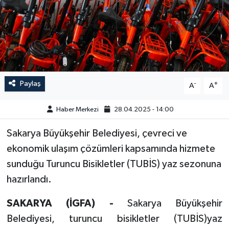
GÜNDEM
HABERDE İNSAN
KÜLTÜR-SANAT
Paylaş
-
+
A
A
MAGAZİN
Haber Merkezi
28.04.2025 - 14:00
MEDYA
Sakarya Büyükşehir Belediyesi, çevreci ve
ekonomik ulaşım çözümleri kapsamında hizmete
ÖZEL HABER
sunduğu Turuncu Bisikletler (TUBİS) yaz sezonuna
POLİTİKA
hazırlandı.
SAĞLIK
SAKARYA (İGFA) -
Sakarya Büyükşehir
Belediyesi, turuncu bisikletler (TUBİS)yaz
SİYASET