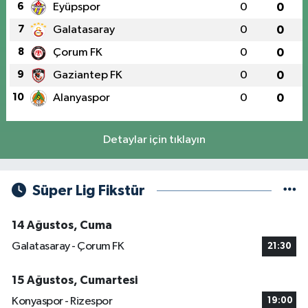
6
Eyüpspor
0
0
7
Galatasaray
0
0
8
Çorum FK
0
0
9
Gaziantep FK
0
0
10
Alanyaspor
0
0
Detaylar için tıklayın
Süper Lig Fikstür
14 Ağustos, Cuma
Galatasaray - Çorum FK
21:30
15 Ağustos, Cumartesi
Konyaspor - Rizespor
19:00