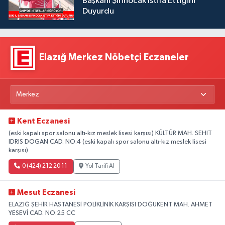
Başkanı Şirinocak İstifa Ettiğini
Duyurdu
Elazığ Merkez Nöbetçi Eczaneler
Kent Eczanesi
(eski kapalı spor salonu altı-kız meslek lisesi karşısı) KÜLTÜR MAH. SEHIT
IDRIS DOGAN CAD. NO:4 (eski kapalı spor salonu altı-kız meslek lisesi
karşısı)
0 (424) 212 20 11
Yol Tarifi Al
Mesut Eczanesi
ELAZIĞ ŞEHİR HASTANESİ POLİKLİNİK KARŞISI DOĞUKENT MAH. AHMET
YESEVİ CAD. NO:25 CC