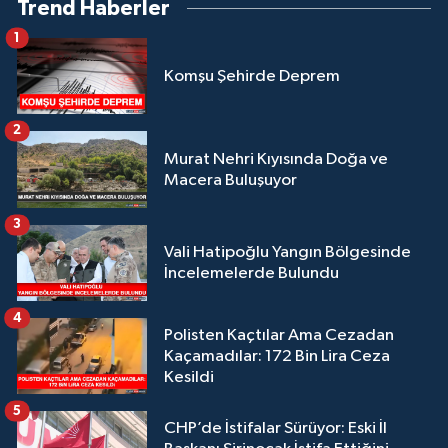
Trend Haberler
1
Komşu Şehirde Deprem
2
Murat Nehri Kıyısında Doğa ve
Macera Buluşuyor
3
Vali Hatipoğlu Yangın Bölgesinde
İncelemelerde Bulundu
4
Polisten Kaçtılar Ama Cezadan
Kaçamadılar: 172 Bin Lira Ceza
Kesildi
5
CHP’de İstifalar Sürüyor: Eski İl