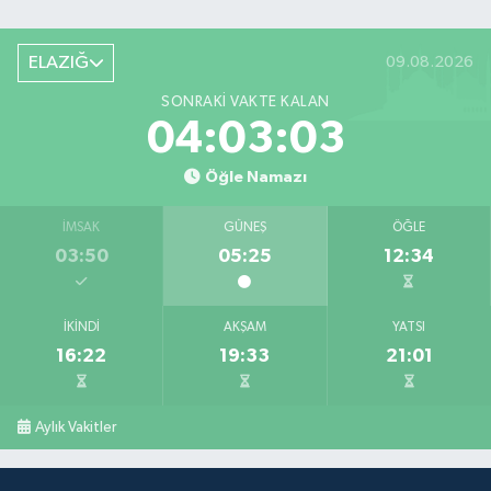
ELAZIĞ
09.08.2026
SONRAKI VAKTE KALAN
04:03:03
Öğle Namazı
İMSAK
GÜNEŞ
ÖĞLE
03:50
05:25
12:34
İKINDI
AKŞAM
YATSI
16:22
19:33
21:01
Aylık Vakitler