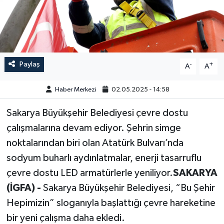
GÜNDEM
HABERDE İNSAN
Paylaş
-
+
A
A
KÜLTÜR-SANAT
Haber Merkezi
02.05.2025 - 14:58
MAGAZİN
Sakarya Büyükşehir Belediyesi çevre dostu
MEDYA
çalışmalarına devam ediyor. Şehrin simge
noktalarından biri olan Atatürk Bulvarı’nda
ÖZEL HABER
sodyum buharlı aydınlatmalar, enerji tasarruflu
POLİTİKA
çevre dostu LED armatürlerle yeniliyor.
SAKARYA
(İGFA) -
Sakarya Büyükşehir Belediyesi, “Bu Şehir
SAĞLIK
Hepimizin” sloganıyla başlattığı çevre hareketine
bir yeni çalışma daha ekledi.
SİYASET