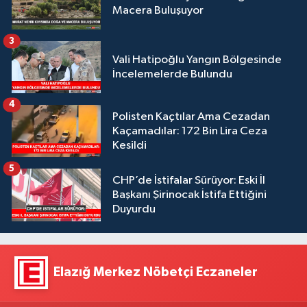
Macera Buluşuyor
3
Vali Hatipoğlu Yangın Bölgesinde
İncelemelerde Bulundu
4
Polisten Kaçtılar Ama Cezadan
Kaçamadılar: 172 Bin Lira Ceza
Kesildi
5
CHP’de İstifalar Sürüyor: Eski İl
Başkanı Şirinocak İstifa Ettiğini
Duyurdu
Elazığ Merkez Nöbetçi Eczaneler