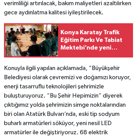
verimliliği artırılacak, bakım maliyetleri azaltılırken
gece aydınlatma kalitesi iyileştirilecek.
Konya Karatay Trafik
Eğitim Parkı Ve Tabiat
Mektebi’nde yeni
dönem
Konuyla ilgili yapılan açıklamada, “Büyükşehir
Belediyesi olarak çevremizi ve doğamızı koruyor,
enerji tasarruflu teknolojileri şehrimizle
buluşturuyoruz. “Bu Şehir Hepimizin” diyerek
çıktığımız yolda şehrimizin simge noktalarından
biri olan Atatürk Bulvarı’nda, eski tip sodyum
buharlı armatürleri söküyor, yeni nesil LED
armatürler ile değiştiriyoruz. 68 elektrik