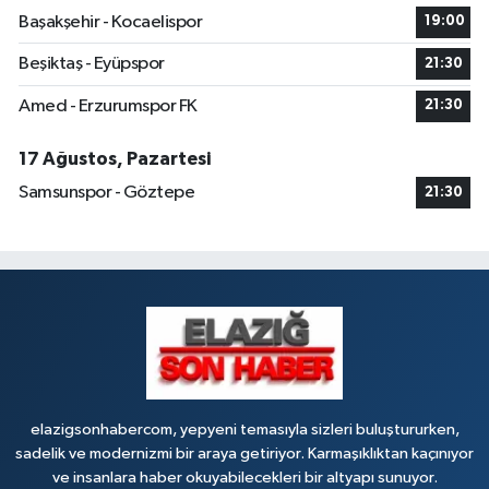
0 (424) 234 20 28
Yol Tarifi Al
Başakşehir - Kocaelispor
19:00
Makfire Eczanesi
Beşiktaş - Eyüpspor
21:30
Çaydaçıra Mahallesi, Adnan Kahveci Caddesi, No:29 Merkez Elazığ
Amed - Erzurumspor FK
21:30
0 (424) 238 80 01
Yol Tarifi Al
17 Ağustos, Pazartesi
Samsunspor - Göztepe
21:30
elazigsonhabercom, yepyeni temasıyla sizleri buluştururken,
sadelik ve modernizmi bir araya getiriyor. Karmaşıklıktan kaçınıyor
ve insanlara haber okuyabilecekleri bir altyapı sunuyor.