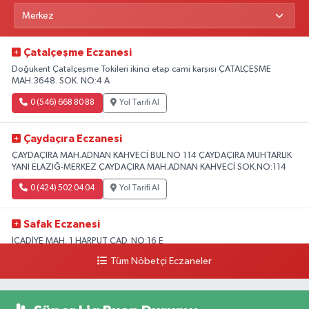
Çatalçeşme Eczanesi
Doğukent Çatalçeşme Tokileri ikinci etap cami karşısı ÇATALÇEŞME
MAH.3648. SOK. NO:4 A
0 (546) 668 80 88
Yol Tarifi Al
Çaydaçıra Eczanesi
ÇAYDAÇIRA MAH.ADNAN KAHVECİ BUL.NO 114 ÇAYDAÇIRA MUHTARLIK
YANI ELAZIĞ-MERKEZ ÇAYDAÇIRA MAH.ADNAN KAHVECİ SOK.NO:114
0 (424) 502 04 04
Yol Tarifi Al
Safak Eczanesi
İCADİYE MAH. 1.HARPUT CAD. NO:16 E
Tüm Nöbetçi Eczaneler
0 (424) 233 01 75
Yol Tarifi Al
Elıf Eczanesi