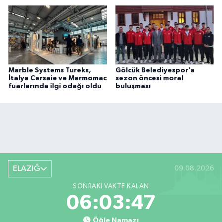
Marble Systems Tureks,
Gölcük Belediyespor’a
İtalya Cersaie ve Marmomac
sezon öncesi moral
fuarlarında ilgi odağı oldu
buluşması
ELAZIĞ
09.08.2026
SONRAKI VAKTE KALAN
06:03:47
Öğle Namazı