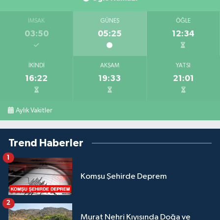
İMSAK
GÜNEŞ
ÖĞLE
03:50
05:25
12:34
İKINDI
AKŞAM
YATSI
16:22
19:33
21:01
Aylık Vakitler
Trend Haberler
1
Komşu Şehirde Deprem
2
Murat Nehri Kıyısında Doğa ve