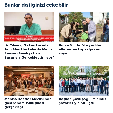
Bunlar da ilginizi çekebilir
Dr. Yılmaz, "Erken Evrede
Bursa Nilüfer’de yaşlıların
Tanı Alan Hastalarda Meme
ellerinden toprağa can
Kanseri Ameliyatları
suyu
Başarıyla Gerçekleştiriliyor"
Manisa Dostlar Meclisi’nde
Başkan Çavuşoğlu minibüs
gastronomi buluşması
şoförleriyle buluştu
gerçekleşti