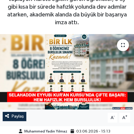
gibi kısa bir sürede hafızlık yolunda dev adımlar
GÜNDEM
atarken, akademik alanda da büyük bir başarıya
imza attı.
HABERDE İNSAN
KÜLTÜR-SANAT
MAGAZİN
MEDYA
ÖZEL HABER
POLİTİKA
Paylaş
-
+
SAĞLIK
A
A
Muhammed Yadin Yılmaz
03.06.2026 - 15:13
SİYASET