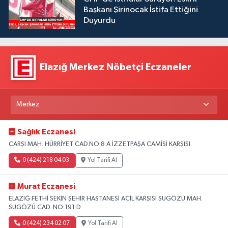
Başkanı Şirinocak İstifa Ettiğini
Duyurdu
Elazığ Merkez Nöbetçi Eczaneler
Sağlık Eczanesi
ÇARŞI MAH. HÜRRİYET CAD.NO:8 A İZZETPAŞA CAMİSİ KARŞISI
0 (424) 218 04 03
Yol Tarifi Al
Murat Eczanesi
ELAZIĞ FETHİ SEKİN ŞEHİR HASTANESİ ACİL KARŞISI SUGÖZÜ MAH.
SUGÖZÜ CAD. NO:191 D
0 (424) 234 02 07
Yol Tarifi Al