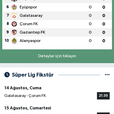
6
Eyüpspor
0
0
7
Galatasaray
0
0
8
Çorum FK
0
0
9
Gaziantep FK
0
0
10
Alanyaspor
0
0
Detaylar için tıklayın
Süper Lig Fikstür
14 Ağustos, Cuma
Galatasaray - Çorum FK
21:30
15 Ağustos, Cumartesi