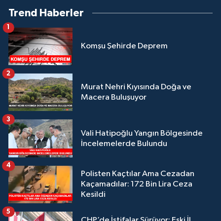
Trend Haberler
1
Komşu Şehirde Deprem
2
Murat Nehri Kıyısında Doğa ve
Macera Buluşuyor
3
Vali Hatipoğlu Yangın Bölgesinde
İncelemelerde Bulundu
4
Polisten Kaçtılar Ama Cezadan
Kaçamadılar: 172 Bin Lira Ceza
Kesildi
5
CHP’de İstifalar Sürüyor: Eski İl