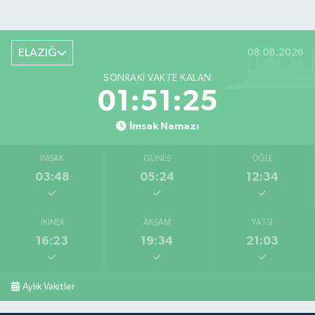
ELAZIĞ
08.08.2026
SONRAKI VAKTE KALAN
01:51:24
İmsak Namazı
İMSAK
GÜNEŞ
ÖĞLE
03:48
05:24
12:34
İKINDI
AKŞAM
YATSI
16:23
19:34
21:03
Aylık Vakitler