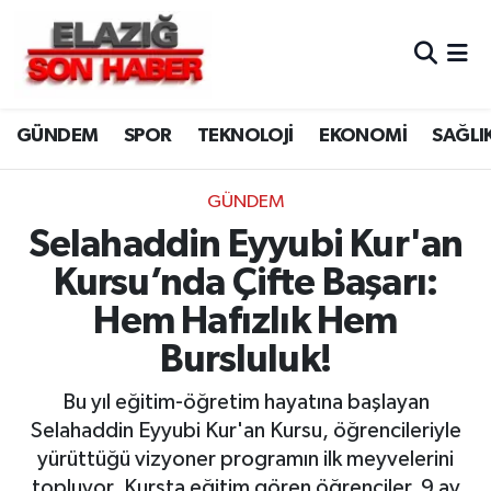
CANLI YAYIN
Merkez Hava Durumu
GÜNDEM
SPOR
TEKNOLOJİ
EKONOMİ
SAĞLI
ASAYİŞ
Merkez Trafik Yoğunluk Haritası
BİLİM VE TEKNOLOJİ
Süper Lig Puan Durumu ve Fikstür
GÜNDEM
Selahaddin Eyyubi Kur'an
DÜNYA
Tüm Manşetler
Kursu’nda Çifte Başarı:
EĞİTİM
Son Dakika Haberleri
Hem Hafızlık Hem
Bursluluk!
EKONOMİ
Haber Arşivi
Bu yıl eğitim-öğretim hayatına başlayan
ELAZIĞ
Selahaddin Eyyubi Kur'an Kursu, öğrencileriyle
yürüttüğü vizyoner programın ilk meyvelerini
GENEL
topluyor. Kursta eğitim gören öğrenciler, 9 ay