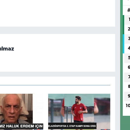
IŞ
No
ılmaz
1