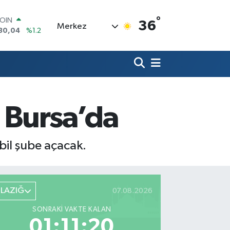
°
AR
36
Merkez
7069
%0.17
O
0265
%0.01
RLİN
1897
%0.02
M ALTIN
8.49
%2.12
T100
 Bursa’da
887
%64
COIN
130,04
%1.2
bil şube açacak.
ELAZIĞ
07.08.2026
SONRAKI VAKTE KALAN
01:11:19