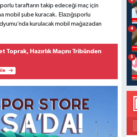
sporlu taraftarın takip edeceği maç için
a mobil şube kuracak. Elazığsporlu
 Stadyumu’nda kurulacak mobil mağazadan
4
 Toprak, Hazırlık Maçını Tribünden
5
üle