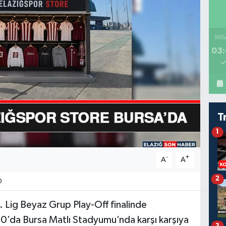
İMS
03:
T
1
-
+
A
A
2
0
 Lig Beyaz Grup Play-Off finalinde
0’da Bursa Matlı Stadyumu’nda karşı karşıya
3