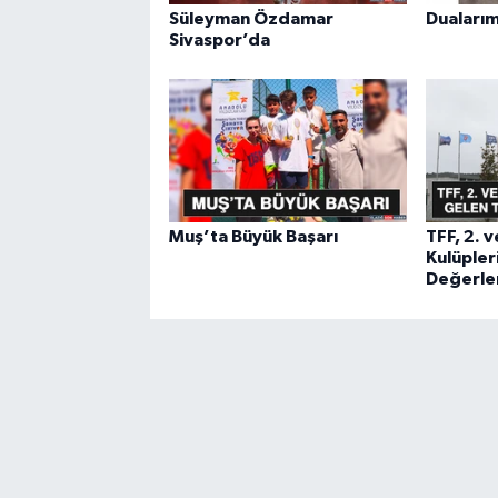
Süleyman Özdamar
Dualarım
Sivaspor’da
Muş’ta Büyük Başarı
TFF, 2. v
Kulüpler
Değerle