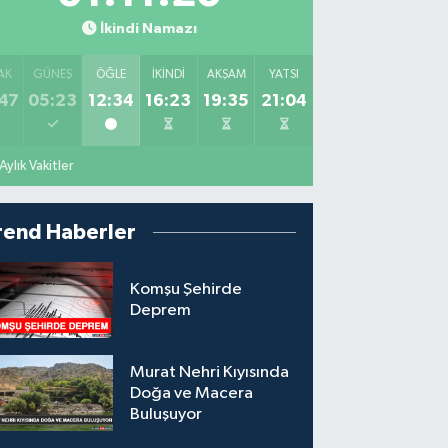
İkindi Namazı
AK
GÜNEŞ
ÖĞLE
İKINDI
AKŞAM
YATSI
47
05:23
12:34
16:23
19:35
21:04
Aylık Vakitler
rend Haberler
Komşu Şehirde
Deprem
Murat Nehri Kıyısında
Doğa ve Macera
Buluşuyor