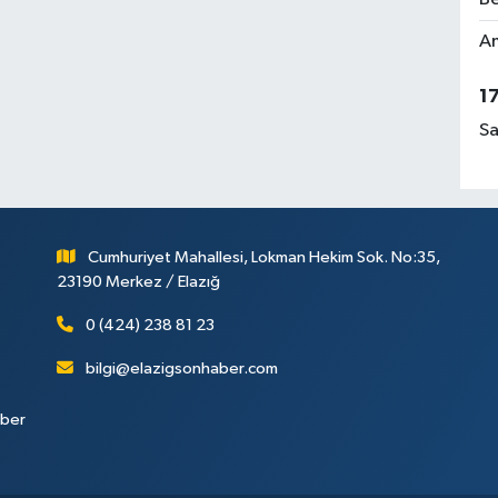
Am
1
Sa
Cumhuriyet Mahallesi, Lokman Hekim Sok. No:35,
23190 Merkez / Elazığ
0 (424) 238 81 23
bilgi@elazigsonhaber.com
aber