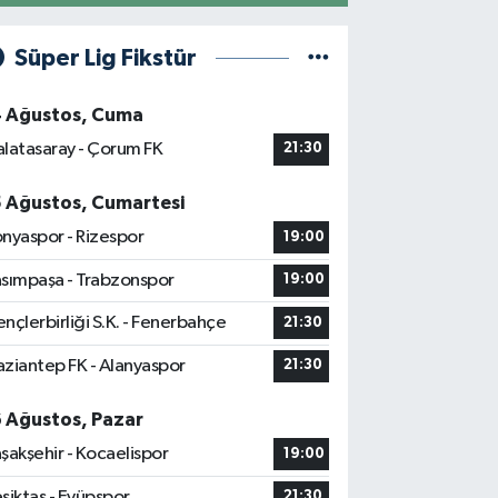
Süper Lig Fikstür
4 Ağustos, Cuma
latasaray - Çorum FK
21:30
5 Ağustos, Cumartesi
nyaspor - Rizespor
19:00
sımpaşa - Trabzonspor
19:00
nçlerbirliği S.K. - Fenerbahçe
21:30
ziantep FK - Alanyaspor
21:30
6 Ağustos, Pazar
şakşehir - Kocaelispor
19:00
şiktaş - Eyüpspor
21:30