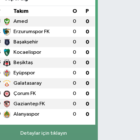
IKLARININ YANI Üniversite Mah.Yunus Emre Bulvarı
:2 A
#
Takım
O
P
0 (424) 236 61 40
Yol Tarifi Al
1
Amed
0
0
2
Erzurumspor FK
0
0
3
Başakşehir
0
0
4
Kocaelispor
0
0
5
Beşiktaş
0
0
6
Eyüpspor
0
0
7
Galatasaray
0
0
8
Çorum FK
0
0
9
Gaziantep FK
0
0
0
Alanyaspor
0
0
Detaylar için tıklayın