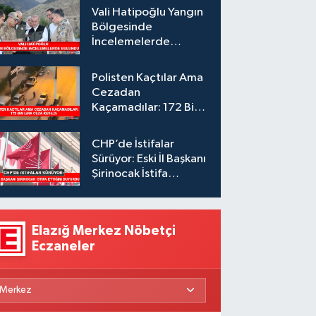
Vali Hatipoğlu Yangın
Bölgesinde
İncelemelerde
Bulundu
Polisten Kaçtılar Ama
Cezadan
Kaçamadılar: 172 Bin
Lira Ceza Kesildi
CHP’de İstifalar
Sürüyor: Eski İl Başkanı
Şirinocak İstifa
Ettiğini Duyurdu
Elazığ Merkez Nöbetçi
Eczaneler