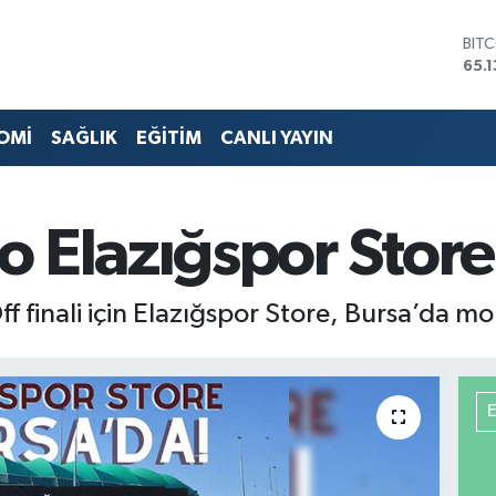
DOL
47,
EUR
55,
STE
OMİ
SAĞLIK
EĞİTİM
CANLI YAYIN
64,
GRA
661
BİS
 Elazığspor Store
13.
BIT
65.
 finali için Elazığspor Store, Bursa’da mo