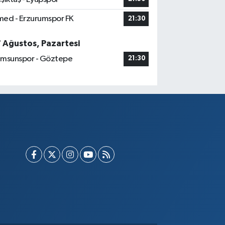
ed - Erzurumspor FK
21:30
7 Ağustos, Pazartesi
msunspor - Göztepe
21:30