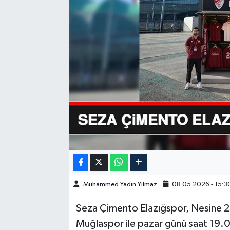
GÜNDEM
HABERDE İNSAN
KÜLTÜR-SANAT
MAGAZİN
MEDYA
ÖZEL HABER
POLİTİKA
Muhammed Yadin Yılmaz
08.05.2026 - 15:3
SAĞLIK
Seza Çimento Elazığspor, Nesine 2.
Muğlaspor ile pazar günü saat 19.0
SİYASET