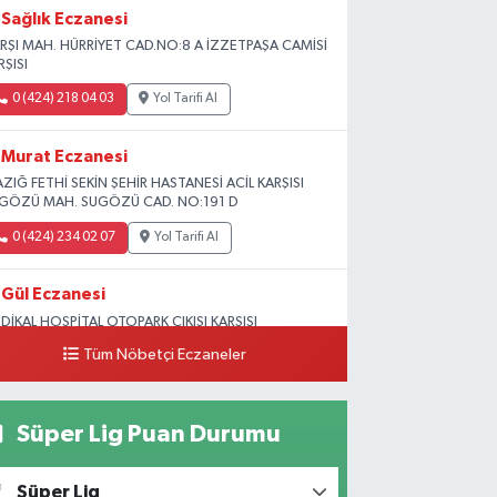
Sağlık Eczanesi
RŞI MAH. HÜRRİYET CAD.NO:8 A İZZETPAŞA CAMİSİ
RŞISI
0 (424) 218 04 03
Yol Tarifi Al
Murat Eczanesi
AZIĞ FETHİ SEKİN ŞEHİR HASTANESİ ACİL KARŞISI
GÖZÜ MAH. SUGÖZÜ CAD. NO:191 D
0 (424) 234 02 07
Yol Tarifi Al
Gül Eczanesi
DİKAL HOSPİTAL OTOPARK ÇIKIŞI KARŞISI
GUNLAR MAH. ADALET SOK.NO:70 B (MEDİKAL
Tüm Nöbetçi Eczaneler
RK HASTANESİ ARKASI OTOPARK ÇIKIŞI KARŞISI)
0 (424) 236 52 18
Yol Tarifi Al
Süper Lig Puan Durumu
Yıldız Eczanesi
RAT ÜNÜVERSİTESİ HASTANESİNİN KARŞISI TRAFİK
Süper Lig