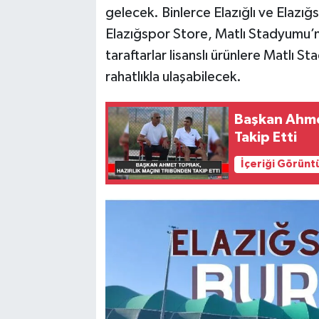
gelecek. Binlerce Elazığlı ve Elazığ
SPOR
Elazığspor Store, Matlı Stadyumu’n
taraftarlar lisanslı ürünlere Matlı
TEKNOLOJİ
rahatlıkla ulaşabilecek.
YAŞAM
Başkan Ahmet
Takip Etti
İçeriği Görünt