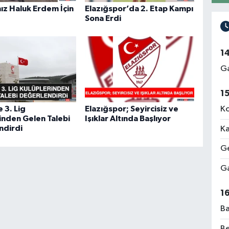
ız Haluk Erdem İçin
Elazığspor’da 2. Etap Kampı
Sona Erdi
1
Ga
1
e 3. Lig
Elazığspor; Seyircisiz ve
Ko
inden Gelen Talebi
Işıklar Altında Başlıyor
ndirdi
Ka
Ge
Ga
1
Ba
Be