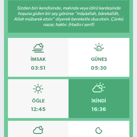
Sizden biri kendisinde, malında veya (din) kardeşinde
GÜNDEM
hoşuna giden bir şey görürse "mâşâallah, bârekallâh,
Allah mübarek etsin" diyerek bereketle dua etsin. Çünkü
nazar, haktır. (Hadis-i şerif)
HABERDE İNSAN
KÜLTÜR-SANAT
MAGAZİN
İMSAK
GÜNEŞ
03:51
05:30
MEDYA
ÖZEL HABER
ÖĞLE
İKINDI
POLİTİKA
12:45
16:36
SAĞLIK
SİYASET