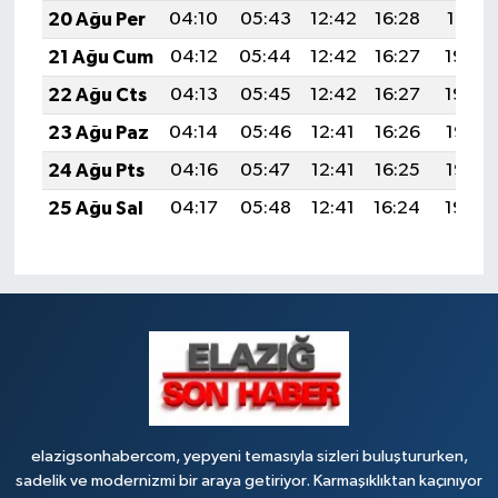
20 Ağu Per
04:10
05:43
12:42
16:28
19:31
21 Ağu Cum
04:12
05:44
12:42
16:27
19:30
22 Ağu Cts
04:13
05:45
12:42
16:27
19:29
23 Ağu Paz
04:14
05:46
12:41
16:26
19:27
24 Ağu Pts
04:16
05:47
12:41
16:25
19:26
25 Ağu Sal
04:17
05:48
12:41
16:24
19:24
elazigsonhabercom, yepyeni temasıyla sizleri buluştururken,
sadelik ve modernizmi bir araya getiriyor. Karmaşıklıktan kaçınıyor