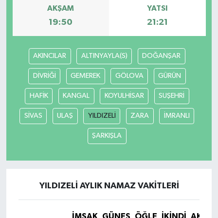
AKŞAM
YATSI
19:50
21:21
SPOR
TEKNOLOJİ
AKINCILAR
ALTINYAYLA(S)
DOĞANŞAR
YAŞAM
DİVRİĞİ
GEMEREK
GÖLOVA
GÜRÜN
HAFİK
KANGAL
KOYULHİSAR
SUŞEHRİ
SİVAS
ULAŞ
YILDIZELİ
ZARA
İMRANLI
ŞARKIŞLA
YILDIZELİ AYLIK NAMAZ VAKITLERI
İMSAK
GÜNEŞ
ÖĞLE
İKINDI
AKŞA