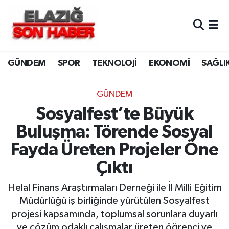
CANLI YAYIN
Merkez Hava Durumu
GÜNDEM
SPOR
TEKNOLOJİ
EKONOMİ
SAĞLI
ASAYİŞ
Merkez Trafik Yoğunluk Haritası
BİLİM VE TEKNOLOJİ
Süper Lig Puan Durumu ve Fikstür
GÜNDEM
Sosyalfest’te Büyük
DÜNYA
Tüm Manşetler
Buluşma: Törende Sosyal
EĞİTİM
Son Dakika Haberleri
Fayda Üreten Projeler Öne
Çıktı
EKONOMİ
Haber Arşivi
Helal Finans Araştırmaları Derneği ile İl Milli Eğitim
ELAZIĞ
Müdürlüğü iş birliğinde yürütülen Sosyalfest
projesi kapsamında, toplumsal sorunlara duyarlı
GENEL
ve çözüm odaklı çalışmalar üreten öğrenci ve