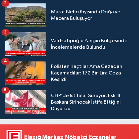
2
Murat Nehri Kıyısında Doğa ve
Macera Buluşuyor
3
Vali Hatipoğlu Yangın Bölgesinde
İncelemelerde Bulundu
4
Polisten Kaçtılar Ama Cezadan
Kaçamadılar: 172 Bin Lira Ceza
Kesildi
5
CHP’de İstifalar Sürüyor: Eski İl
Başkanı Şirinocak İstifa Ettiğini
Duyurdu
Elazığ Merkez Nöbetçi Eczaneler