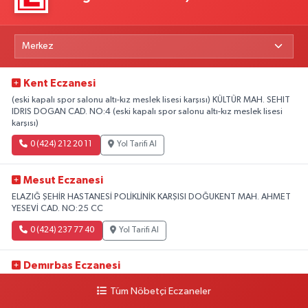
Kent Eczanesi
(eski kapalı spor salonu altı-kız meslek lisesi karşısı) KÜLTÜR MAH. SEHIT
IDRIS DOGAN CAD. NO:4 (eski kapalı spor salonu altı-kız meslek lisesi
karşısı)
0 (424) 212 20 11
Yol Tarifi Al
Mesut Eczanesi
ELAZIĞ ŞEHİR HASTANESİ POLİKLİNİK KARŞISI DOĞUKENT MAH. AHMET
YESEVİ CAD. NO:25 CC
0 (424) 237 77 40
Yol Tarifi Al
Demırbas Eczanesi
1.HARPUT CAD. NO:9 C
Tüm Nöbetçi Eczaneler
0 (424) 233 64 63
Yol Tarifi Al