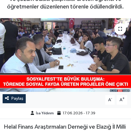
öğretmenler düzenlenen törenle ödüllendirildi.
GÜNDEM
HABERDE İNSAN
KÜLTÜR-SANAT
MAGAZİN
MEDYA
ÖZEL HABER
Paylaş
-
+
POLİTİKA
A
A
İsa Yıldırım
17.06.2026 - 17:39
SAĞLIK
Helal Finans Araştırmaları Derneği ve Elazığ İl Milli
SİYASET