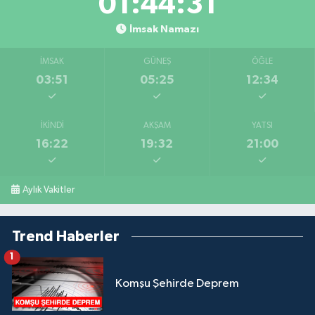
01:44:30
İmsak Namazı
İMSAK
GÜNEŞ
ÖĞLE
03:51
05:25
12:34
İKINDI
AKŞAM
YATSI
16:22
19:32
21:00
Aylık Vakitler
Trend Haberler
1
Komşu Şehirde Deprem