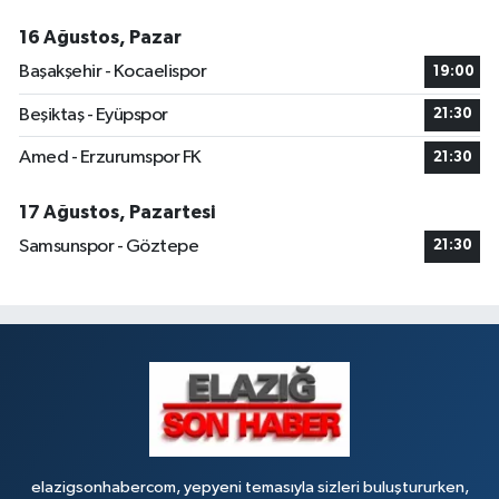
16 Ağustos, Pazar
Başakşehir - Kocaelispor
19:00
Beşiktaş - Eyüpspor
21:30
Amed - Erzurumspor FK
21:30
17 Ağustos, Pazartesi
Samsunspor - Göztepe
21:30
elazigsonhabercom, yepyeni temasıyla sizleri buluştururken,