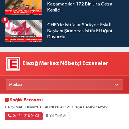
Kaçamadılar: 172 Bin Lira Ceza
Kesildi
5
CHP’de İstifalar Sürüyor: Eski İl
Başkanı Şirinocak İstifa Ettiğini
Duyurdu
Elazığ Merkez Nöbetçi Eczaneler
Sağlık Eczanesi
ÇARŞI MAH. HÜRRİYET CAD.NO:8 A İZZETPAŞA CAMİSİ KARŞISI
0 (424) 218 04 03
Yol Tarifi Al