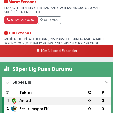
Murat Eczanesi
ELAZIĞ FETHİ SEKİN ŞEHİR HASTANESİ ACİL KARŞISI SUGÖZÜ MAH.
SUGÖZÜ CAD. NO:191 D
0 (424) 234 02 07
Yol Tarifi Al
Gül Eczanesi
MEDİKAL HOSPİTAL OTOPARK ÇIKIŞI KARŞISI OLGUNLAR MAH. ADALET
SOK.NO:70 B (MEDİKAL PARK HASTANESİ ARKASI OTOPARK ÇIKIŞI
KARŞISI)
Tüm Nöbetçi Eczaneler
0 (424) 236 52 18
Yol Tarifi Al
Süper Lig Puan Durumu
Yıldız Eczanesi
FIRAT ÜNÜVERSİTESİ HASTANESİNİN KARŞISI TRAFİK IŞIKLARININ YANI
Üniversite Mah.Yunus Emre Bulvarı No:2 A
Süper Lig
0 (424) 236 61 40
Yol Tarifi Al
#
Takım
O
P
1
Amed
0
0
2
Erzurumspor FK
0
0