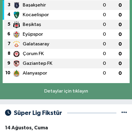
3
Başakşehir
0
0
4
Kocaelispor
0
0
5
Beşiktaş
0
0
6
Eyüpspor
0
0
7
Galatasaray
0
0
8
Çorum FK
0
0
9
Gaziantep FK
0
0
10
Alanyaspor
0
0
Detaylar için tıklayın
Süper Lig Fikstür
14 Ağustos, Cuma