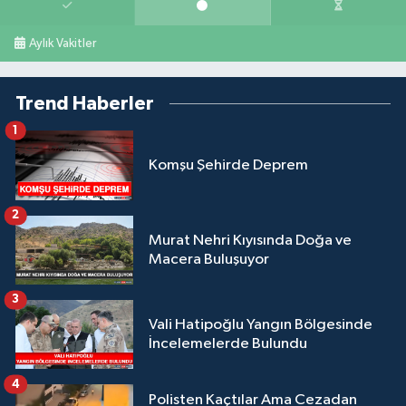
Aylık Vakitler
Trend Haberler
1
Komşu Şehirde Deprem
2
Murat Nehri Kıyısında Doğa ve
Macera Buluşuyor
3
Vali Hatipoğlu Yangın Bölgesinde
İncelemelerde Bulundu
4
Polisten Kaçtılar Ama Cezadan