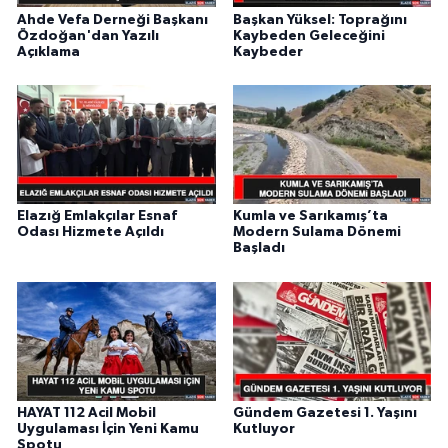
Ahde Vefa Derneği Başkanı
Başkan Yüksel: Toprağını
Özdoğan'dan Yazılı
Kaybeden Geleceğini
Açıklama
Kaybeder
Elazığ Emlakçılar Esnaf
Kumla ve Sarıkamış’ta
Odası Hizmete Açıldı
Modern Sulama Dönemi
Başladı
HAYAT 112 Acil Mobil
Gündem Gazetesi 1. Yaşını
Uygulaması İçin Yeni Kamu
Kutluyor
Spotu