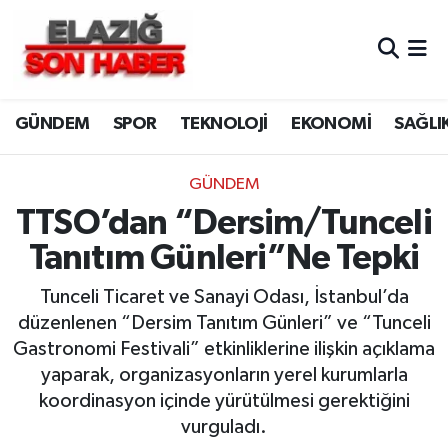
CANLI YAYIN
Merkez Hava Durumu
GÜNDEM
SPOR
TEKNOLOJİ
EKONOMİ
SAĞLI
ASAYİŞ
Merkez Trafik Yoğunluk Haritası
BİLİM VE TEKNOLOJİ
Süper Lig Puan Durumu ve Fikstür
GÜNDEM
TTSO’dan “Dersim/Tunceli
DÜNYA
Tüm Manşetler
Tanıtım Günleri”Ne Tepki
EĞİTİM
Son Dakika Haberleri
Tunceli Ticaret ve Sanayi Odası, İstanbul’da
düzenlenen “Dersim Tanıtım Günleri” ve “Tunceli
EKONOMİ
Haber Arşivi
Gastronomi Festivali” etkinliklerine ilişkin açıklama
yaparak, organizasyonların yerel kurumlarla
ELAZIĞ
koordinasyon içinde yürütülmesi gerektiğini
vurguladı.
GENEL