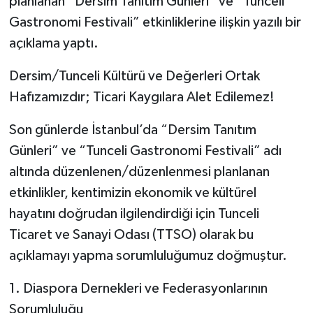
planlanan “Dersim Tanıtım Günleri” ve “Tunceli
Gastronomi Festivali” etkinliklerine ilişkin yazılı bir
SPOR
açıklama yaptı.
TEKNOLOJİ
Dersim/Tunceli Kültürü ve Değerleri Ortak
Hafızamızdır; Ticari Kaygılara Alet Edilemez!
YAŞAM
Son günlerde İstanbul’da “Dersim Tanıtım
Günleri” ve “Tunceli Gastronomi Festivali” adı
altında düzenlenen/düzenlenmesi planlanan
etkinlikler, kentimizin ekonomik ve kültürel
hayatını doğrudan ilgilendirdiği için Tunceli
Ticaret ve Sanayi Odası (TTSO) olarak bu
açıklamayı yapma sorumluluğumuz doğmuştur.
1. Diaspora Dernekleri ve Federasyonlarının
Sorumluluğu