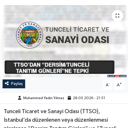
GÜNDEM
HABERDE İNSAN
KÜLTÜR-SANAT
MAGAZİN
MEDYA
ÖZEL HABER
Paylaş
-
+
A
A
POLİTİKA
Muhammed Yadin Yılmaz
28.05.2026 - 21:51
Tunceli Ticaret ve Sanayi Odası (TTSO),
SAĞLIK
İstanbul’da düzenlenen veya düzenlenmesi
SİYASET