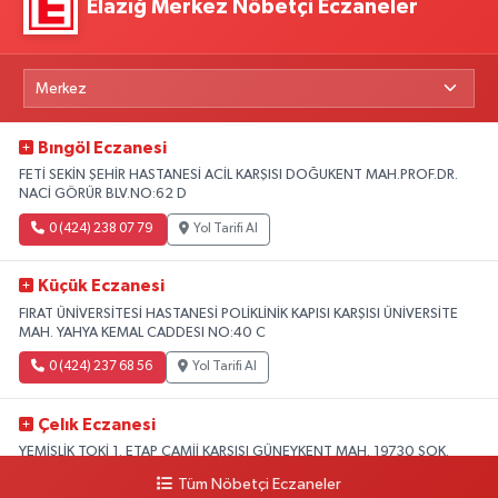
Elazığ Merkez Nöbetçi Eczaneler
Bıngöl Eczanesi
FETİ SEKİN ŞEHİR HASTANESİ ACİL KARŞISI DOĞUKENT MAH.PROF.DR.
NACİ GÖRÜR BLV.NO:62 D
0 (424) 238 07 79
Yol Tarifi Al
Küçük Eczanesi
FIRAT ÜNİVERSİTESİ HASTANESİ POLİKLİNİK KAPISI KARŞISI ÜNİVERSİTE
MAH. YAHYA KEMAL CADDESI NO:40 C
0 (424) 237 68 56
Yol Tarifi Al
Çelık Eczanesi
YEMİŞLİK TOKİ 1. ETAP CAMİİ KARŞISI GÜNEYKENT MAH. 19730 SOK.
NO:6 A
Tüm Nöbetçi Eczaneler