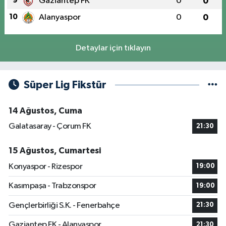
9
Gaziantep FK
0
0
10
Alanyaspor
0
0
Detaylar için tıklayın
Süper Lig Fikstür
14 Ağustos, Cuma
Galatasaray - Çorum FK
21:30
15 Ağustos, Cumartesi
Konyaspor - Rizespor
19:00
Kasımpaşa - Trabzonspor
19:00
Gençlerbirliği S.K. - Fenerbahçe
21:30
Gaziantep FK - Alanyaspor
21:30