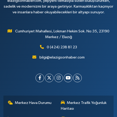
elazigsonhabercom, yepyeni temasıyla sizleri buluştururken,
sadelik ve modernizmi bir araya getiriyor. Karmaşıklıktan kaçınıyor
ve insanlara haber okuyabilecekleri bir altyapı sunuyor.
Cumhuriyet Mahallesi, Lokman Hekim Sok. No:35, 23190
Merkez / Elazığ
0 (424) 238 81 23
bilgi@elazigsonhaber.com
Merkez Hava Durumu
Merkez Trafik Yoğunluk
Haritası