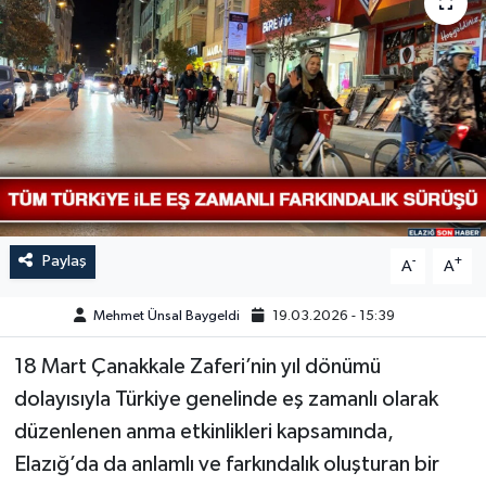
GÜNDEM
HABERDE İNSAN
KÜLTÜR-SANAT
MAGAZİN
MEDYA
Paylaş
-
+
A
A
ÖZEL HABER
Mehmet Ünsal Baygeldi
19.03.2026 - 15:39
18 Mart Çanakkale Zaferi’nin yıl dönümü
POLİTİKA
dolayısıyla Türkiye genelinde eş zamanlı olarak
SAĞLIK
düzenlenen anma etkinlikleri kapsamında,
Elazığ’da da anlamlı ve farkındalık oluşturan bir
SİYASET