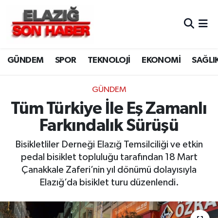
CANLI YAYIN
Merkez Hava Durumu
GÜNDEM
SPOR
TEKNOLOJİ
EKONOMİ
SAĞLI
ASAYİŞ
Merkez Trafik Yoğunluk Haritası
BİLİM VE TEKNOLOJİ
Süper Lig Puan Durumu ve Fikstür
GÜNDEM
Tüm Türkiye İle Eş Zamanlı
DÜNYA
Tüm Manşetler
Farkındalık Sürüşü
EĞİTİM
Son Dakika Haberleri
Bisikletliler Derneği Elazığ Temsilciliği ve etkin
pedal bisiklet topluluğu tarafından 18 Mart
EKONOMİ
Haber Arşivi
Çanakkale Zaferi’nin yıl dönümü dolayısıyla
Elazığ’da bisiklet turu düzenlendi.
ELAZIĞ
GENEL