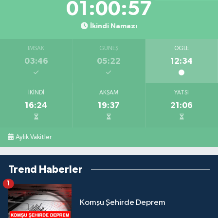
01:00:57
İkindi Namazı
İMSAK
GÜNEŞ
ÖĞLE
03:46
05:22
12:34
İKINDI
AKŞAM
YATSI
16:24
19:37
21:06
Aylık Vakitler
Trend Haberler
1
Komşu Şehirde Deprem