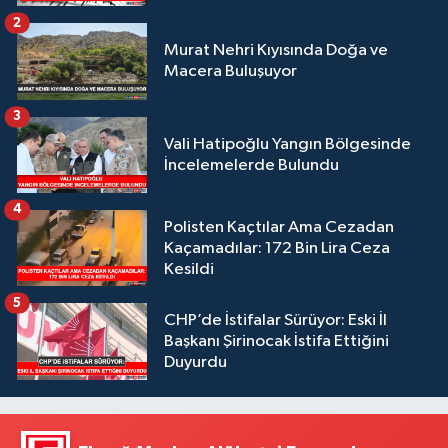
2
Murat Nehri Kıyısında Doğa ve
Macera Buluşuyor
3
Vali Hatipoğlu Yangın Bölgesinde
İncelemelerde Bulundu
4
Polisten Kaçtılar Ama Cezadan
Kaçamadılar: 172 Bin Lira Ceza
Kesildi
5
CHP’de İstifalar Sürüyor: Eski İl
Başkanı Şirinocak İstifa Ettiğini
Duyurdu