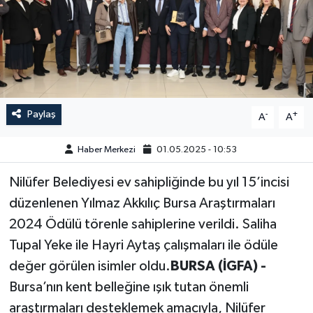
GÜNDEM
HABERDE İNSAN
KÜLTÜR-SANAT
Paylaş
-
+
A
A
MAGAZİN
Haber Merkezi
01.05.2025 - 10:53
MEDYA
Nilüfer Belediyesi ev sahipliğinde bu yıl 15’incisi
düzenlenen Yılmaz Akkılıç Bursa Araştırmaları
ÖZEL HABER
2024 Ödülü törenle sahiplerine verildi. Saliha
POLİTİKA
Tupal Yeke ile Hayri Aytaş çalışmaları ile ödüle
değer görülen isimler oldu.
BURSA (İGFA) -
SAĞLIK
Bursa’nın kent belleğine ışık tutan önemli
araştırmaları desteklemek amacıyla, Nilüfer
SİYASET