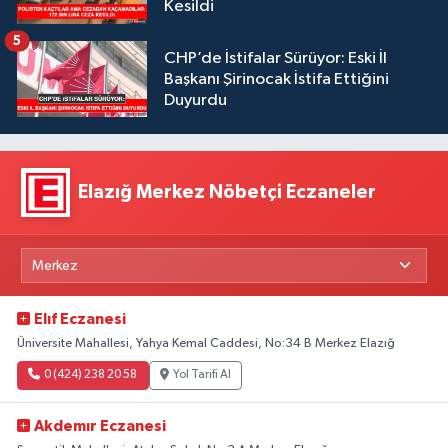
Kesildi
5
CHP’de İstifalar Sürüyor: Eski İl
Başkanı Şirinocak İstifa Ettiğini
Duyurdu
Elazığ Merkez Nöbetçi Eczaneler
Elıf Eczanesi
Üniversite Mahallesi, Yahya Kemal Caddesi, No:34 B Merkez Elazığ
0 (424) 238 20 58
Yol Tarifi Al
Akdemır Eczanesi