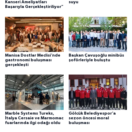
Kanseri Ameliyatları
suyu
Başarıyla Gerçekleştiriliyor"
Manisa Dostlar Meclisi’nde
Başkan Çavuşoğlu minibüs
gastronomi buluşması
şoförleriyle buluştu
gerçekleşti
Marble Systems Tureks,
Gölcük Belediyespor’a
İtalya Cersaie ve Marmomac
sezon öncesi moral
fuarlarında ilgi odağı oldu
buluşması