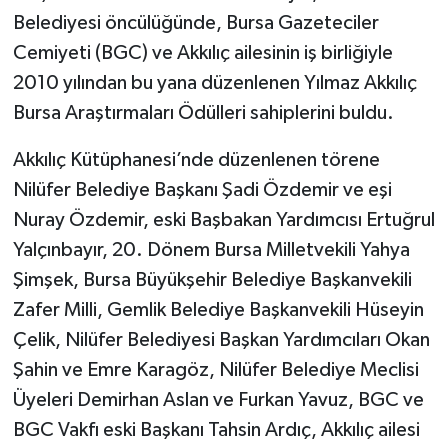
Belediyesi öncülüğünde, Bursa Gazeteciler
SPOR
Cemiyeti (BGC) ve Akkılıç ailesinin iş birliğiyle
2010 yılından bu yana düzenlenen Yılmaz Akkılıç
TEKNOLOJİ
Bursa Araştırmaları Ödülleri sahiplerini buldu.
YAŞAM
Akkılıç Kütüphanesi’nde düzenlenen törene
Nilüfer Belediye Başkanı Şadi Özdemir ve eşi
Nuray Özdemir, eski Başbakan Yardımcısı Ertuğrul
Yalçınbayır, 20. Dönem Bursa Milletvekili Yahya
Şimşek, Bursa Büyükşehir Belediye Başkanvekili
Zafer Milli, Gemlik Belediye Başkanvekili Hüseyin
Çelik, Nilüfer Belediyesi Başkan Yardımcıları Okan
Şahin ve Emre Karagöz, Nilüfer Belediye Meclisi
Üyeleri Demirhan Aslan ve Furkan Yavuz, BGC ve
BGC Vakfı eski Başkanı Tahsin Ardıç, Akkılıç ailesi