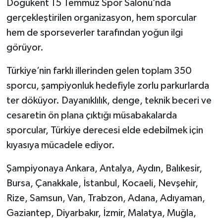
Doğukent 15 Temmuz Spor Salonu’nda
gerçekleştirilen organizasyon, hem sporcular
SPOR
hem de sporseverler tarafından yoğun ilgi
görüyor.
TEKNOLOJİ
Türkiye’nin farklı illerinden gelen toplam 350
YAŞAM
sporcu, şampiyonluk hedefiyle zorlu parkurlarda
ter döküyor. Dayanıklılık, denge, teknik beceri ve
cesaretin ön plana çıktığı müsabakalarda
sporcular, Türkiye derecesi elde edebilmek için
kıyasıya mücadele ediyor.
Şampiyonaya Ankara, Antalya, Aydın, Balıkesir,
Bursa, Çanakkale, İstanbul, Kocaeli, Nevşehir,
Rize, Samsun, Van, Trabzon, Adana, Adıyaman,
Gaziantep, Diyarbakır, İzmir, Malatya, Muğla,