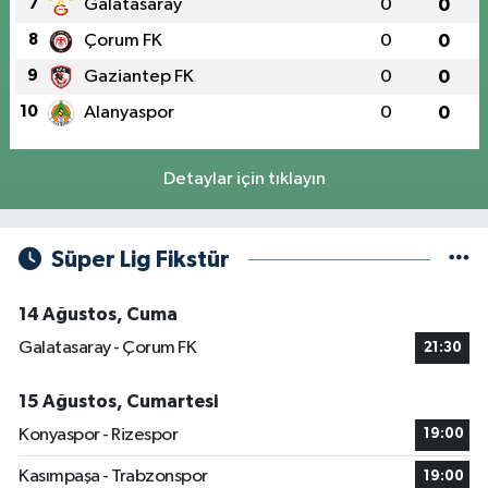
7
Galatasaray
0
0
8
Çorum FK
0
0
9
Gaziantep FK
0
0
10
Alanyaspor
0
0
Detaylar için tıklayın
Süper Lig Fikstür
14 Ağustos, Cuma
Galatasaray - Çorum FK
21:30
15 Ağustos, Cumartesi
Konyaspor - Rizespor
19:00
Kasımpaşa - Trabzonspor
19:00