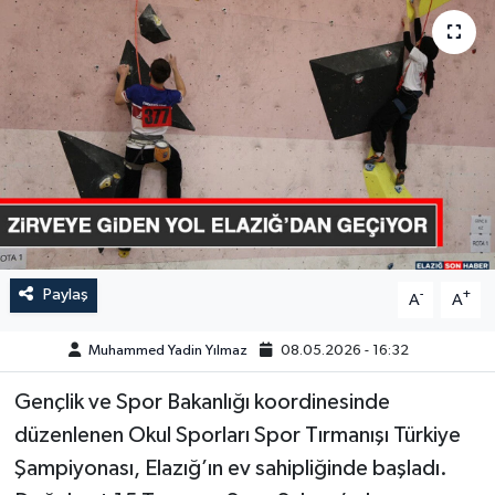
GÜNDEM
HABERDE İNSAN
KÜLTÜR-SANAT
MAGAZİN
MEDYA
Paylaş
-
+
A
A
ÖZEL HABER
Muhammed Yadin Yılmaz
08.05.2026 - 16:32
POLİTİKA
Gençlik ve Spor Bakanlığı koordinesinde
SAĞLIK
düzenlenen Okul Sporları Spor Tırmanışı Türkiye
Şampiyonası, Elazığ’ın ev sahipliğinde başladı.
SİYASET