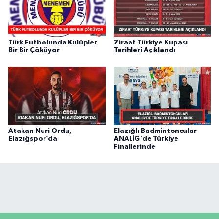
Türk Futbolunda Kulüpler
Ziraat Türkiye Kupası
Bir Bir Çöküyor
Tarihleri Açıklandı
Atakan Nuri Ordu,
Elazığlı Badmintoncular
Elazığspor’da
ANALİG'de Türkiye
Finallerinde