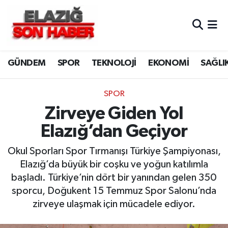
CANLI YAYIN
Merkez Hava Durumu
GÜNDEM
SPOR
TEKNOLOJİ
EKONOMİ
SAĞLI
ASAYİŞ
Merkez Trafik Yoğunluk Haritası
BİLİM VE TEKNOLOJİ
Süper Lig Puan Durumu ve Fikstür
SPOR
Zirveye Giden Yol
DÜNYA
Tüm Manşetler
Elazığ’dan Geçiyor
EĞİTİM
Son Dakika Haberleri
Okul Sporları Spor Tırmanışı Türkiye Şampiyonası,
Elazığ’da büyük bir coşku ve yoğun katılımla
EKONOMİ
Haber Arşivi
başladı. Türkiye’nin dört bir yanından gelen 350
sporcu, Doğukent 15 Temmuz Spor Salonu’nda
ELAZIĞ
zirveye ulaşmak için mücadele ediyor.
GENEL