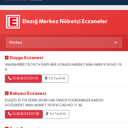
Elazığ Merkez Nöbetçi Eczaneler
Duygu Eczanesi
VALİFAHRİBEY BOSCH BAYİİ ARA SOKAĞI NAİLBEY MAH.AKIN SOK.NO:16
A
0 (424) 213 01 01
Yol Tarifi Al
Bahçeci Eczanesi
ELAZIĞ FETHİ SEKİN ŞEHİR HASTANESİ POLİKLİNİKLER KARŞISI
DOĞUKENT MAH.AHMET YESEVİ CAD.NO:11 AE
0 (424) 234 07 08
Yol Tarifi Al