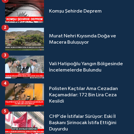
Komşu Şehirde Deprem
2
Murat Nehri Kıyısında Doğa ve
Macera Buluşuyor
3
Vali Hatipoğlu Yangın Bölgesinde
İncelemelerde Bulundu
4
Polisten Kaçtılar Ama Cezadan
Kaçamadılar: 172 Bin Lira Ceza
Kesildi
5
CHP’de İstifalar Sürüyor: Eski İl
Başkanı Şirinocak İstifa Ettiğini
Duyurdu