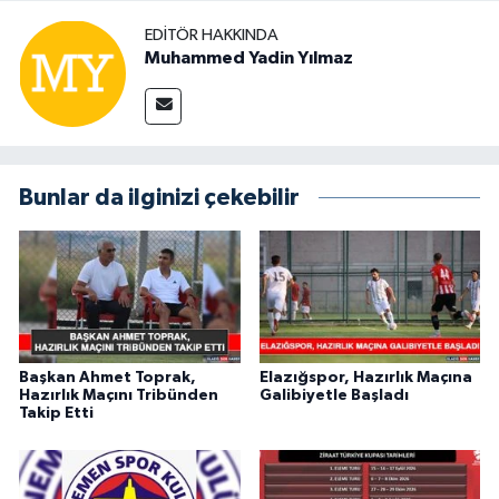
EDITÖR HAKKINDA
Muhammed Yadin Yılmaz
Bunlar da ilginizi çekebilir
Başkan Ahmet Toprak,
Elazığspor, Hazırlık Maçına
Hazırlık Maçını Tribünden
Galibiyetle Başladı
Takip Etti