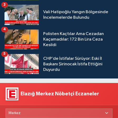
3
Vali Hatipoğlu Yangın Bölgesinde
İncelemelerde Bulundu
4
Polisten Kaçtılar Ama Cezadan
Kaçamadılar: 172 Bin Lira Ceza
Kesildi
5
CHP’de İstifalar Sürüyor: Eski İl
Başkanı Şirinocak İstifa Ettiğini
Duyurdu
Elazığ Merkez Nöbetçi Eczaneler