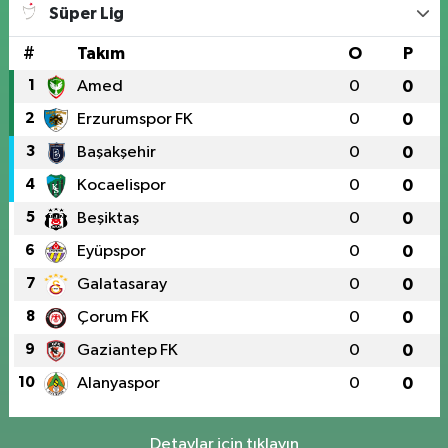
Süper Lig
#
Takım
O
P
1
Amed
0
0
2
Erzurumspor FK
0
0
3
Başakşehir
0
0
4
Kocaelispor
0
0
5
Beşiktaş
0
0
6
Eyüpspor
0
0
7
Galatasaray
0
0
8
Çorum FK
0
0
9
Gaziantep FK
0
0
10
Alanyaspor
0
0
Detaylar için tıklayın