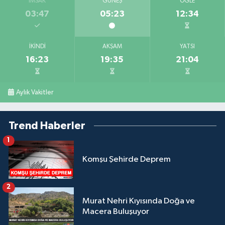
İMSAK
GÜNEŞ
ÖĞLE
03:47
05:23
12:34
İKINDI
AKŞAM
YATSI
16:23
19:35
21:04
Aylık Vakitler
Trend Haberler
1
Komşu Şehirde Deprem
2
Murat Nehri Kıyısında Doğa ve
Macera Buluşuyor