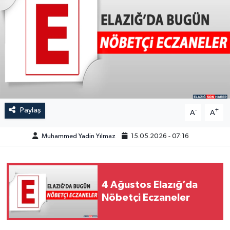
GÜNDEM
HABERDE İNSAN
KÜLTÜR-SANAT
MAGAZİN
Paylaş
-
+
A
A
MEDYA
Muhammed Yadin Yılmaz
15.05.2026 - 07:16
ÖZEL HABER
POLİTİKA
4 Ağustos Elazığ’da
Nöbetçi Eczaneler
SAĞLIK
SİYASET