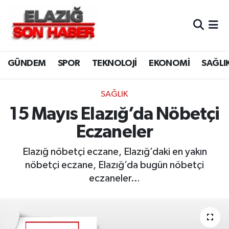
CANLI YAYIN
Merkez Hava Durumu
GÜNDEM
SPOR
TEKNOLOJİ
EKONOMİ
SAĞLI
ASAYİŞ
Merkez Trafik Yoğunluk Haritası
BİLİM VE TEKNOLOJİ
Süper Lig Puan Durumu ve Fikstür
SAĞLIK
15 Mayıs Elazığ’da Nöbetçi
DÜNYA
Tüm Manşetler
Eczaneler
EĞİTİM
Son Dakika Haberleri
Elazığ nöbetçi eczane, Elazığ’daki en yakın
nöbetçi eczane, Elazığ’da bugün nöbetçi
EKONOMİ
Haber Arşivi
eczaneler…
ELAZIĞ
GENEL