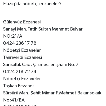
Elazığ’da nöbetçi eczaneler?
SPOR
Gülenyüz Eczanesi
TEKNOLOJİ
Sanayi Mah.Fatih Sultan Mehmet Bulvarı
YAŞAM
NO:21/A
0424 236 17 78
Nöbetçi Eczaneler
Tanrıverdi Eczanesi
Sarısaltık Cad. Çizmeciler işhanı No:7
0424 218 72 74
Nöbetçi Eczaneler
Taşkan Eczanesi
Sürsürü Mah. Şehit Mimar F.Mehmet Bakar sokak
No:41/BA