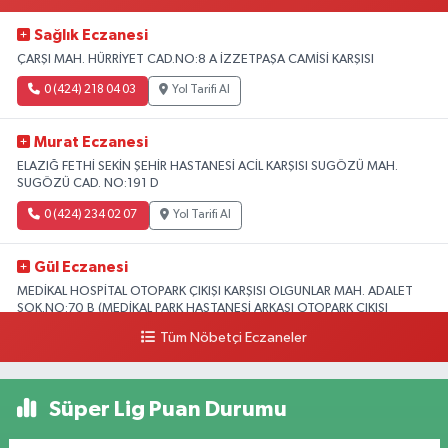
Sağlık Eczanesi
ÇARŞI MAH. HÜRRİYET CAD.NO:8 A İZZETPAŞA CAMİSİ KARŞISI
0 (424) 218 04 03
Yol Tarifi Al
Murat Eczanesi
ELAZIĞ FETHİ SEKİN ŞEHİR HASTANESİ ACİL KARŞISI SUGÖZÜ MAH.
SUGÖZÜ CAD. NO:191 D
0 (424) 234 02 07
Yol Tarifi Al
Gül Eczanesi
MEDİKAL HOSPİTAL OTOPARK ÇIKIŞI KARŞISI OLGUNLAR MAH. ADALET
SOK.NO:70 B (MEDİKAL PARK HASTANESİ ARKASI OTOPARK ÇIKIŞI
KARŞISI)
Tüm Nöbetçi Eczaneler
0 (424) 236 52 18
Yol Tarifi Al
Süper Lig Puan Durumu
Yıldız Eczanesi
FIRAT ÜNÜVERSİTESİ HASTANESİNİN KARŞISI TRAFİK IŞIKLARININ YANI