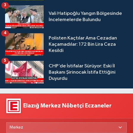
3
Vali Hatipoğlu Yangın Bölgesinde
İncelemelerde Bulundu
4
Polisten Kaçtılar Ama Cezadan
Kaçamadılar: 172 Bin Lira Ceza
Kesildi
5
CHP’de İstifalar Sürüyor: Eski İl
Başkanı Şirinocak İstifa Ettiğini
Duyurdu
Elazığ Merkez Nöbetçi Eczaneler