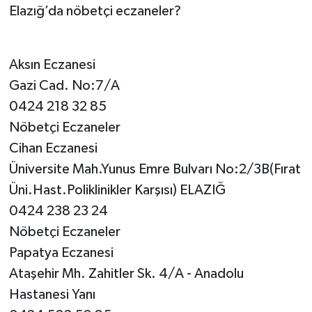
Elazığ’da nöbetçi eczaneler?
Gerçekleşti"
SPOR
Aksın Eczanesi
TEKNOLOJİ
Gazi Cad. No:7/A
YAŞAM
0424 218 32 85
Nöbetçi Eczaneler
Cihan Eczanesi
Üniversite Mah.Yunus Emre Bulvarı No:2/3B(Fırat
Üni.Hast.Poliklinikler Karşısı) ELAZIĞ
0424 238 23 24
Nöbetçi Eczaneler
Papatya Eczanesi
Ataşehir Mh. Zahitler Sk. 4/A - Anadolu
Hastanesi Yanı