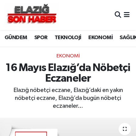
CANLI YAYIN
Merkez Hava Durumu
GÜNDEM
SPOR
TEKNOLOJİ
EKONOMİ
SAĞLI
ASAYİŞ
Merkez Trafik Yoğunluk Haritası
BİLİM VE TEKNOLOJİ
Süper Lig Puan Durumu ve Fikstür
EKONOMİ
16 Mayıs Elazığ’da Nöbetçi
DÜNYA
Tüm Manşetler
Eczaneler
EĞİTİM
Son Dakika Haberleri
Elazığ nöbetçi eczane, Elazığ’daki en yakın
nöbetçi eczane, Elazığ’da bugün nöbetçi
EKONOMİ
Haber Arşivi
eczaneler…
ELAZIĞ
GENEL