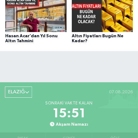
Hasan Acar’dan Yıl Sonu
Altın Fiyatları Bugün Ne
Altın Tahmini
Kadar?
ELAZIĞ
07.08.2026
SONRAKI VAKTE KALAN
15:50
Akşam Namazı