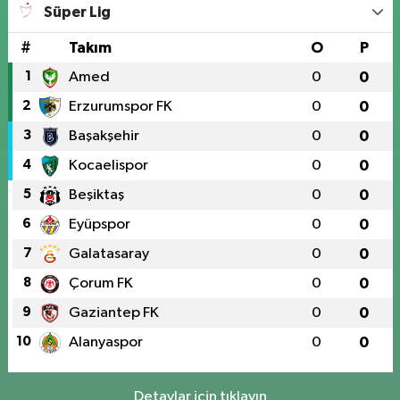
Üniversite Mah.Yunus Emre Bulvarı No:2 A
Süper Lig
0 (424) 236 61 40
Yol Tarifi Al
#
Takım
O
P
1
Amed
0
0
2
Erzurumspor FK
0
0
3
Başakşehir
0
0
4
Kocaelispor
0
0
5
Beşiktaş
0
0
6
Eyüpspor
0
0
7
Galatasaray
0
0
8
Çorum FK
0
0
9
Gaziantep FK
0
0
10
Alanyaspor
0
0
Detaylar için tıklayın