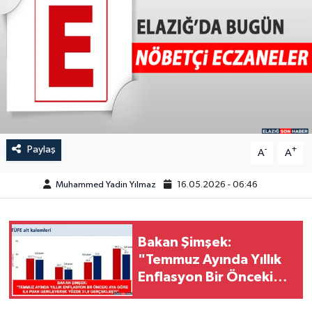
GÜNDEM
HABERDE İNSAN
KÜLTÜR-SANAT
MAGAZİN
Paylaş
-
+
A
A
MEDYA
Muhammed Yadin Yılmaz
16.05.2026 - 06:46
ÖZEL HABER
POLİTİKA
Bakan Şimşek:
"Temmuz Ayında Yıllık
SAĞLIK
Enflasyon Bir Önceki
Aya Göre 0,4 Puan
SİYASET
Gerileyerek Yüzde 31,8