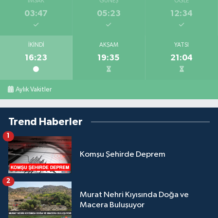
İMSAK
GÜNEŞ
ÖĞLE
03:47
05:23
12:34
İKINDI
AKŞAM
YATSI
16:23
19:35
21:04
Aylık Vakitler
Trend Haberler
1
Komşu Şehirde Deprem
2
Murat Nehri Kıyısında Doğa ve
Macera Buluşuyor