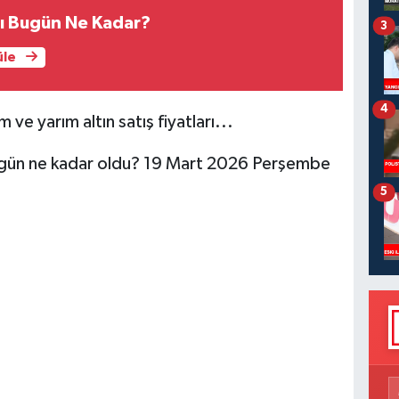
arı Bugün Ne Kadar?
3
üle
4
ve yarım altın satış fiyatları...
ugün ne kadar oldu? 19 Mart 2026 Perşembe
5