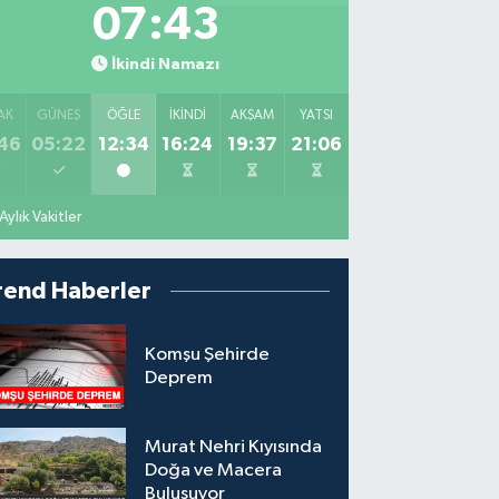
07:42
İkindi Namazı
AK
GÜNEŞ
ÖĞLE
İKINDI
AKŞAM
YATSI
46
05:22
12:34
16:24
19:37
21:06
Aylık Vakitler
rend Haberler
Komşu Şehirde
Deprem
Murat Nehri Kıyısında
Doğa ve Macera
Buluşuyor