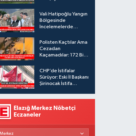
Vali Hatipoğlu Yangın
Bölgesinde
İncelemelerde
Bulundu
Polisten Kaçtılar Ama
Cezadan
Kaçamadılar: 172 Bin
Lira Ceza Kesildi
CHP’de İstifalar
Sürüyor: Eski İl Başkanı
Şirinocak İstifa
Ettiğini Duyurdu
Elazığ Merkez Nöbetçi
Eczaneler