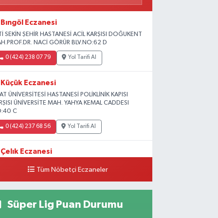
Bıngöl Eczanesi
Tİ SEKİN ŞEHİR HASTANESİ ACİL KARŞISI DOĞUKENT
H.PROF.DR. NACİ GÖRÜR BLV.NO:62 D
0 (424) 238 07 79
Yol Tarifi Al
Küçük Eczanesi
RAT ÜNİVERSİTESİ HASTANESİ POLİKLİNİK KAPISI
RŞISI ÜNİVERSİTE MAH. YAHYA KEMAL CADDESI
:40 C
0 (424) 237 68 56
Yol Tarifi Al
Çelık Eczanesi
MİŞLİK TOKİ 1. ETAP CAMİİ KARŞISI GÜNEYKENT
Tüm Nöbetçi Eczaneler
H. 19730 SOK. NO:6 A
0 (424) 236 63 34
Yol Tarifi Al
Süper Lig Puan Durumu
Tanrıverdı Eczanesi