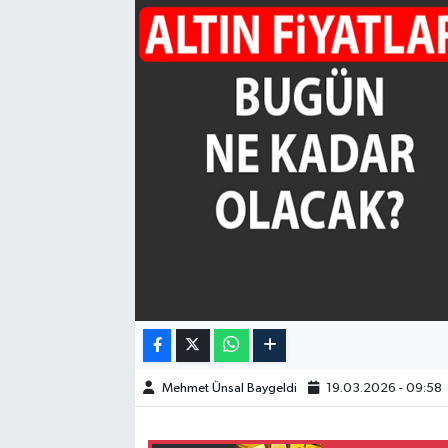
GÜNDEM
HABERDE İNSAN
KÜLTÜR-SANAT
MAGAZİN
MEDYA
ÖZEL HABER
POLİTİKA
Mehmet Ünsal Baygeldi
19.03.2026 - 09:58
SAĞLIK
SİYASET