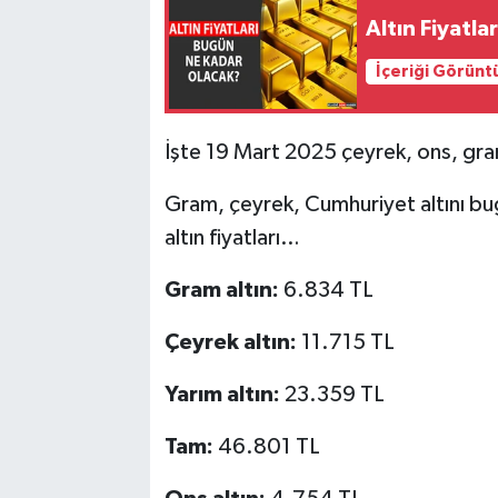
Altın Fiyatl
SPOR
İçeriği Görünt
TEKNOLOJİ
İşte 19 Mart 2025 çeyrek, ons, gram 
YAŞAM
Gram, çeyrek, Cumhuriyet altını b
altın fiyatları…
Gram altın:
6.834 TL
Çeyrek altın:
11.715 TL
Yarım altın:
23.359 TL
Tam:
46.801 TL