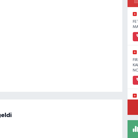
FE
MA
FI
KA
NO
YE
MA
eldi