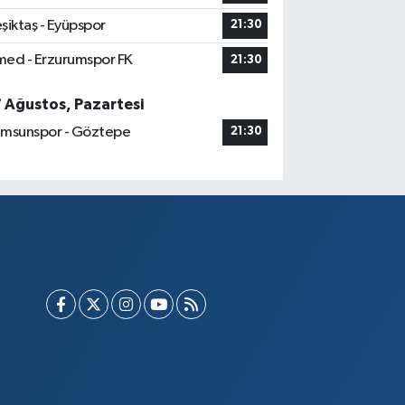
şiktaş - Eyüpspor
21:30
ed - Erzurumspor FK
21:30
7 Ağustos, Pazartesi
msunspor - Göztepe
21:30