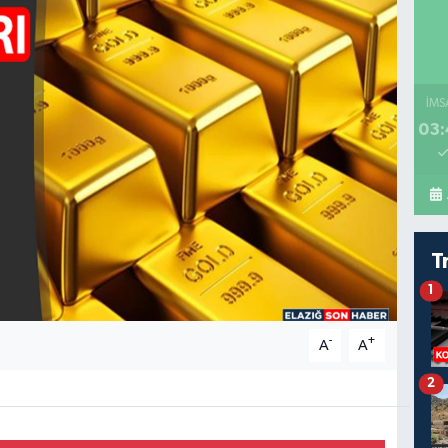
İMS
03:
T
1
-
+
A
A
2