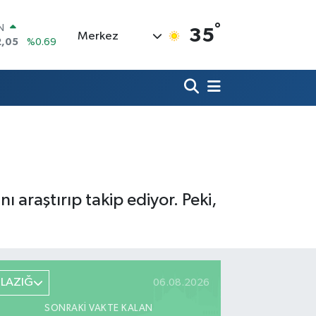
IN
°
35
Merkez
2,05
%0.69
R
06
%0.06
50
%0.02
N
98
%0.2
ALTIN
4
%0.32
0
%48
ı araştırıp takip ediyor. Peki,
ELAZIĞ
06.08.2026
SONRAKI VAKTE KALAN