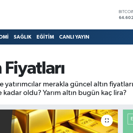
BITCO
64.60
DOLA
47,60
EURO
OMİ
SAĞLIK
EĞİTİM
CANLI YAYIN
55,02
STERLİ
64,23
GRAM 
 Fiyatları
6513.9
BİST10
13.768
 yatırımcılar merakla güncel altın fiyatların
e kadar oldu? Yarım altın bugün kaç lira?