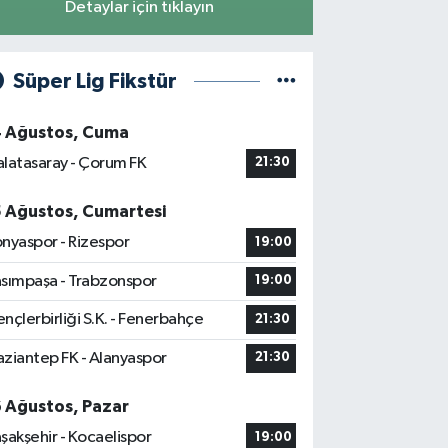
Detaylar için tıklayın
Süper Lig Fikstür
4 Ağustos, Cuma
latasaray - Çorum FK
21:30
5 Ağustos, Cumartesi
nyaspor - Rizespor
19:00
sımpaşa - Trabzonspor
19:00
nçlerbirliği S.K. - Fenerbahçe
21:30
ziantep FK - Alanyaspor
21:30
6 Ağustos, Pazar
şakşehir - Kocaelispor
19:00