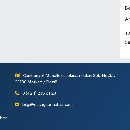
Be
Am
1
Sa
Cumhuriyet Mahallesi, Lokman Hekim Sok. No:35,
23190 Merkez / Elazığ
0 (424) 238 81 23
bilgi@elazigsonhaber.com
aber