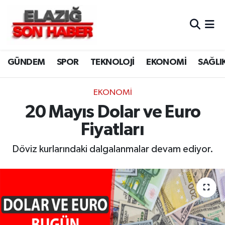
CANLI YAYIN
Merkez Hava Durumu
GÜNDEM
SPOR
TEKNOLOJİ
EKONOMİ
SAĞLI
ASAYİŞ
Merkez Trafik Yoğunluk Haritası
BİLİM VE TEKNOLOJİ
Süper Lig Puan Durumu ve Fikstür
EKONOMİ
20 Mayıs Dolar ve Euro
DÜNYA
Tüm Manşetler
Fiyatları
EĞİTİM
Son Dakika Haberleri
Döviz kurlarındaki dalgalanmalar devam ediyor.
EKONOMİ
Haber Arşivi
ELAZIĞ
GENEL