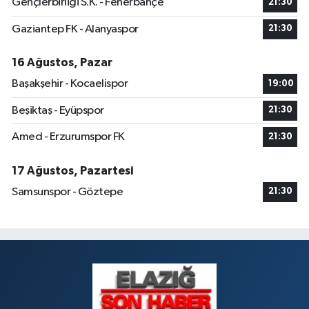
Gençlerbirliği S.K. - Fenerbahçe
21:30
Gaziantep FK - Alanyaspor
21:30
Dogan Eczanesi
Rüstempaşa Mahallesi, Kazım Karabekir Caddesi No:42 B Merkez Elazığ
16 Ağustos, Pazar
0 (424) 234 20 28
Yol Tarifi Al
Başakşehir - Kocaelispor
19:00
Makfire Eczanesi
Beşiktaş - Eyüpspor
21:30
Çaydaçıra Mahallesi, Adnan Kahveci Caddesi, No:29 Merkez Elazığ
Amed - Erzurumspor FK
21:30
0 (424) 238 80 01
Yol Tarifi Al
17 Ağustos, Pazartesi
Samsunspor - Göztepe
21:30