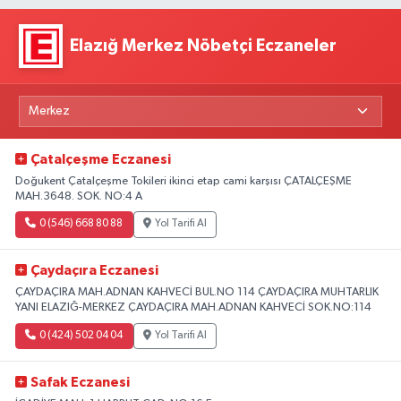
Elazığ Merkez Nöbetçi Eczaneler
Çatalçeşme Eczanesi
Doğukent Çatalçeşme Tokileri ikinci etap cami karşısı ÇATALÇEŞME
MAH.3648. SOK. NO:4 A
0 (546) 668 80 88
Yol Tarifi Al
Çaydaçıra Eczanesi
ÇAYDAÇIRA MAH.ADNAN KAHVECİ BUL.NO 114 ÇAYDAÇIRA MUHTARLIK
YANI ELAZIĞ-MERKEZ ÇAYDAÇIRA MAH.ADNAN KAHVECİ SOK.NO:114
0 (424) 502 04 04
Yol Tarifi Al
Safak Eczanesi