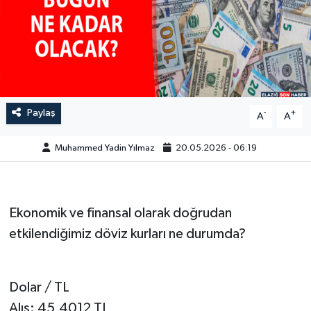
GÜNDEM
HABERDE İNSAN
KÜLTÜR-SANAT
Paylaş
-
+
A
A
MAGAZİN
Muhammed Yadin Yılmaz
20.05.2026 - 06:19
MEDYA
ÖZEL HABER
Ekonomik ve finansal olarak doğrudan
etkilendiğimiz döviz kurları ne durumda?
POLİTİKA
SAĞLIK
Dolar / TL
Alış: 45,4012 TL
SİYASET