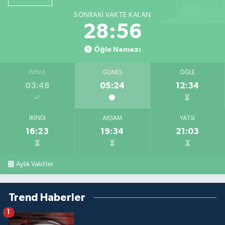
SONRAKI VAKTE KALAN
28:55
Öğle Namazı
İMSAK
GÜNEŞ
ÖĞLE
03:48
05:24
12:34
İKINDI
AKŞAM
YATSI
16:23
19:34
21:03
Aylık Vakitler
Trend Haberler
1