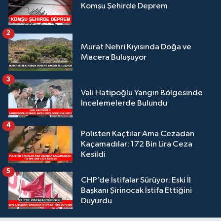
Komşu Şehirde Deprem
2
Murat Nehri Kıyısında Doğa ve
Macera Buluşuyor
3
Vali Hatipoğlu Yangın Bölgesinde
İncelemelerde Bulundu
4
Polisten Kaçtılar Ama Cezadan
Kaçamadılar: 172 Bin Lira Ceza
Kesildi
5
CHP’de İstifalar Sürüyor: Eski İl
Başkanı Şirinocak İstifa Ettiğini
Duyurdu