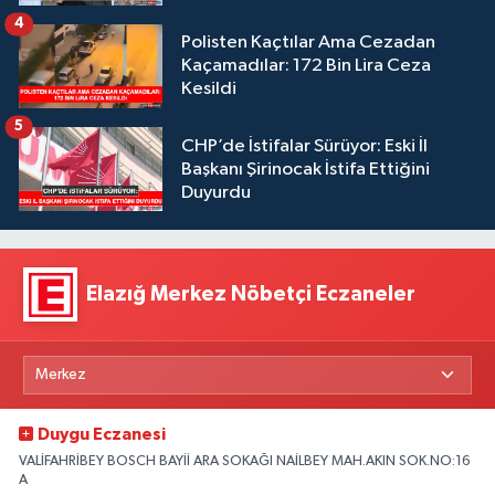
4
Polisten Kaçtılar Ama Cezadan
Kaçamadılar: 172 Bin Lira Ceza
Kesildi
5
CHP’de İstifalar Sürüyor: Eski İl
Başkanı Şirinocak İstifa Ettiğini
Duyurdu
Elazığ Merkez Nöbetçi Eczaneler
Duygu Eczanesi
VALİFAHRİBEY BOSCH BAYİİ ARA SOKAĞI NAİLBEY MAH.AKIN SOK.NO:16
A