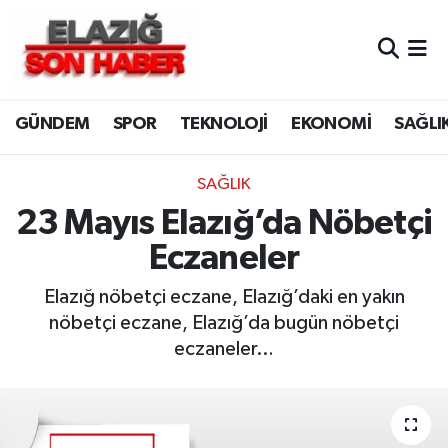
CANLI YAYIN
Merkez Hava Durumu
GÜNDEM
SPOR
TEKNOLOJİ
EKONOMİ
SAĞLI
ASAYİŞ
Merkez Trafik Yoğunluk Haritası
BİLİM VE TEKNOLOJİ
Süper Lig Puan Durumu ve Fikstür
SAĞLIK
23 Mayıs Elazığ’da Nöbetçi
DÜNYA
Tüm Manşetler
Eczaneler
EĞİTİM
Son Dakika Haberleri
Elazığ nöbetçi eczane, Elazığ’daki en yakın
nöbetçi eczane, Elazığ’da bugün nöbetçi
EKONOMİ
Haber Arşivi
eczaneler…
ELAZIĞ
GENEL