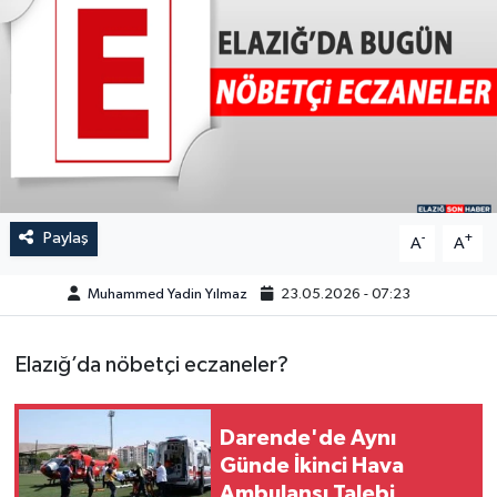
GÜNDEM
HABERDE İNSAN
KÜLTÜR-SANAT
MAGAZİN
Paylaş
-
+
A
A
MEDYA
Muhammed Yadin Yılmaz
23.05.2026 - 07:23
ÖZEL HABER
Elazığ’da nöbetçi eczaneler?
POLİTİKA
SAĞLIK
Darende'de Aynı
Günde İkinci Hava
Ambulansı Talebi
SİYASET