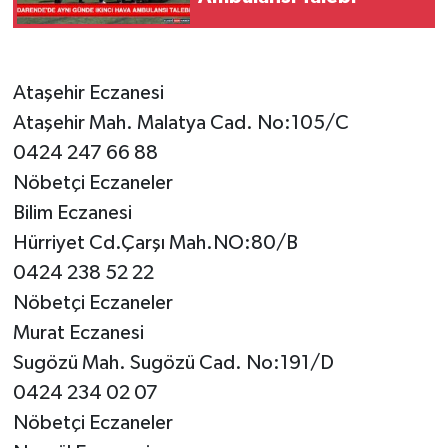
SPOR
Ataşehir Eczanesi
TEKNOLOJİ
Ataşehir Mah. Malatya Cad. No:105/C
YAŞAM
0424 247 66 88
Nöbetçi Eczaneler
Bilim Eczanesi
Hürriyet Cd.Çarşı Mah.NO:80/B
0424 238 52 22
Nöbetçi Eczaneler
Murat Eczanesi
Sugözü Mah. Sugözü Cad. No:191/D
0424 234 02 07
Nöbetçi Eczaneler