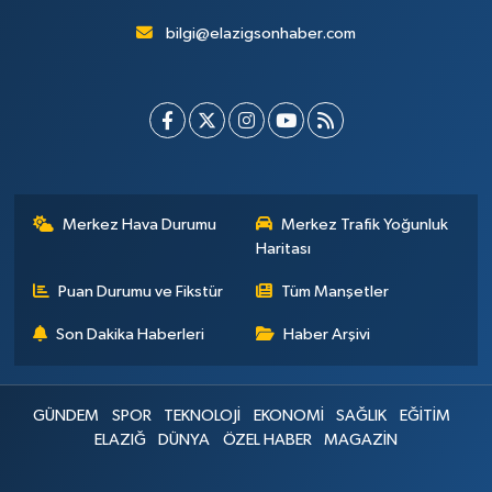
bilgi@elazigsonhaber.com
Merkez Hava Durumu
Merkez Trafik Yoğunluk
Haritası
Puan Durumu ve Fikstür
Tüm Manşetler
Son Dakika Haberleri
Haber Arşivi
GÜNDEM
SPOR
TEKNOLOJİ
EKONOMİ
SAĞLIK
EĞİTİM
ELAZIĞ
DÜNYA
ÖZEL HABER
MAGAZİN