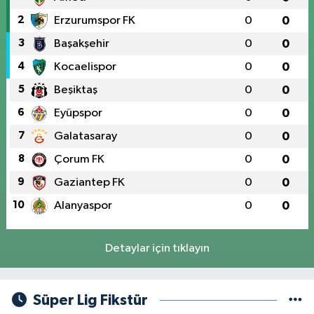
2
Erzurumspor FK
0
0
3
Başakşehir
0
0
4
Kocaelispor
0
0
5
Beşiktaş
0
0
6
Eyüpspor
0
0
7
Galatasaray
0
0
8
Çorum FK
0
0
9
Gaziantep FK
0
0
10
Alanyaspor
0
0
Detaylar için tıklayın
Süper Lig Fikstür