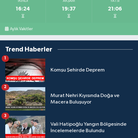
İKINDI
AKŞAM
YATSI
16:24
19:37
21:06
Aylık Vakitler
Trend Haberler
1
Komşu Şehirde Deprem
2
Murat Nehri Kıyısında Doğa ve
Macera Buluşuyor
3
Vali Hatipoğlu Yangın Bölgesinde
İncelemelerde Bulundu