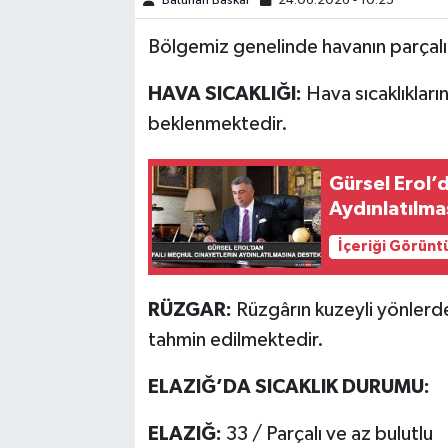
Batuhan Baskal
24.06.2026 - 10:25
Bölgemiz genelinde havanın parçalı
SPOR
HAVA SICAKLIĞI:
Hava sıcaklıkları
TEKNOLOJİ
beklenmektedir.
YAŞAM
Gürsel Erol’d
Aydınlatılma
İçeriği Görünt
RÜZGAR:
Rüzgârın kuzeyli yönlerde
tahmin edilmektedir.
ELAZIĞ’DA SICAKLIK DURUMU:
ELAZIĞ:
33 / Parçalı ve az bulutlu