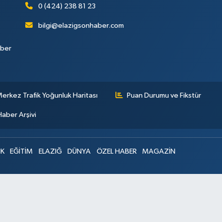
0 (424) 238 81 23
bilgi@elazigsonhaber.com
aber
erkez Trafik Yoğunluk Haritası
Puan Durumu ve Fikstür
Haber Arşivi
IK
EĞİTİM
ELAZIĞ
DÜNYA
ÖZEL HABER
MAGAZİN