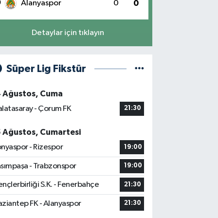
0
Alanyaspor
0
0
Detaylar için tıklayın
Süper Lig Fikstür
4 Ağustos, Cuma
latasaray - Çorum FK
21:30
5 Ağustos, Cumartesi
nyaspor - Rizespor
19:00
sımpaşa - Trabzonspor
19:00
nçlerbirliği S.K. - Fenerbahçe
21:30
ziantep FK - Alanyaspor
21:30