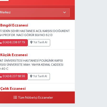
Bıngöl Eczanesi
Tİ SEKİN ŞEHİR HASTANESİ ACİL KARŞISI DOĞUKENT
H.PROF.DR. NACİ GÖRÜR BLV.NO:62 D
0 (424) 238 07 79
Yol Tarifi Al
Küçük Eczanesi
RAT ÜNİVERSİTESİ HASTANESİ POLİKLİNİK KAPISI
RŞISI ÜNİVERSİTE MAH. YAHYA KEMAL CADDESI
:40 C
0 (424) 237 68 56
Yol Tarifi Al
Çelık Eczanesi
MİŞLİK TOKİ 1. ETAP CAMİİ KARŞISI GÜNEYKENT
Tüm Nöbetçi Eczaneler
H. 19730 SOK. NO:6 A
0 (424) 236 63 34
Yol Tarifi Al