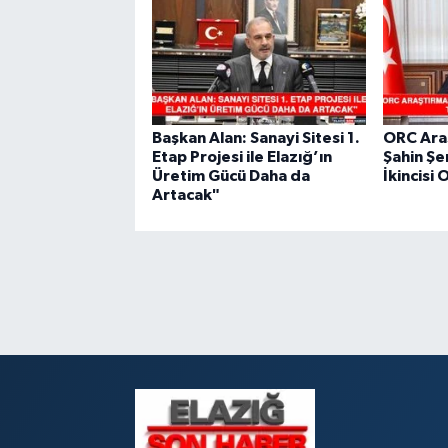
Başkan Alan: Sanayi Sitesi 1.
ORC Ara
Etap Projesi ile Elazığ’ın
Şahin Şe
Üretim Gücü Daha da
İkincisi 
Artacak"