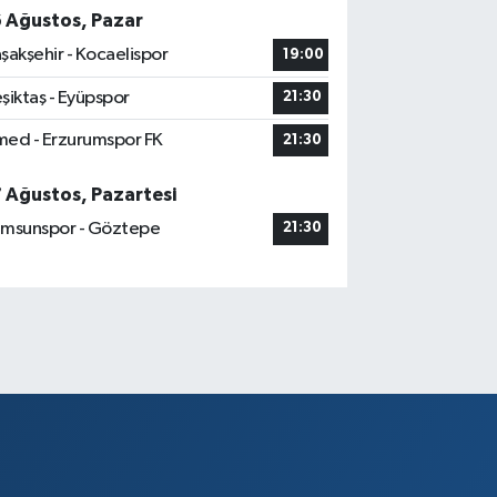
6 Ağustos, Pazar
şakşehir - Kocaelispor
19:00
şiktaş - Eyüpspor
21:30
ed - Erzurumspor FK
21:30
7 Ağustos, Pazartesi
msunspor - Göztepe
21:30