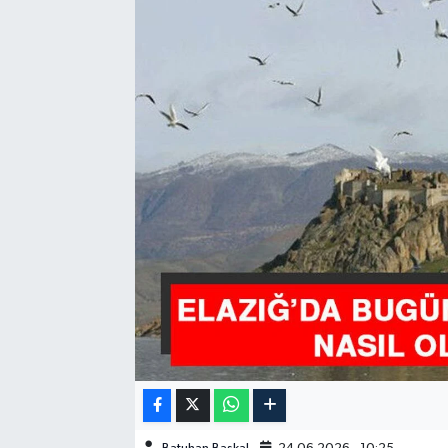
GÜNDEM
HABERDE İNSAN
KÜLTÜR-SANAT
MAGAZİN
MEDYA
ÖZEL HABER
POLİTİKA
SAĞLIK
SİYASET