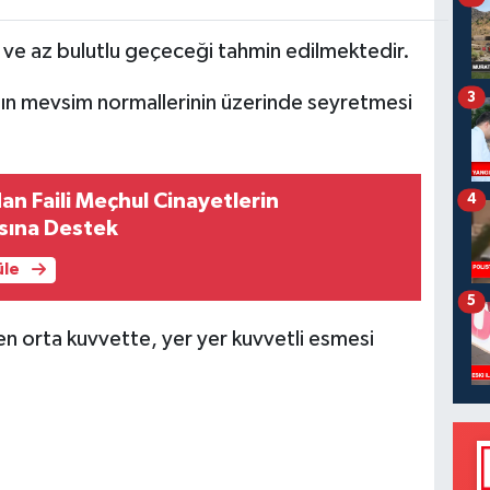
 ve az bulutlu geçeceği tahmin edilmektedir.
3
nın mevsim normallerinin üzerinde seyretmesi
an Faili Meçhul Cinayetlerin
4
sına Destek
üle
5
n orta kuvvette, yer yer kuvvetli esmesi