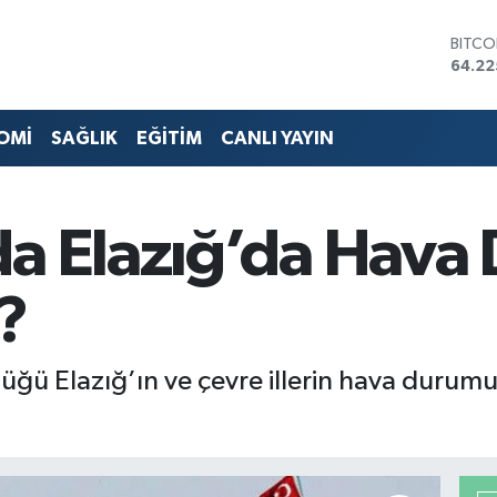
BITCO
64.22
DOLA
47,71
EURO
OMİ
SAĞLIK
EĞİTİM
CANLI YAYIN
55,03
STERL
64,24
GRAM 
da Elazığ’da Hav
6510.
BİST1
13.79
?
ğü Elazığ’ın ve çevre illerin hava durumu i