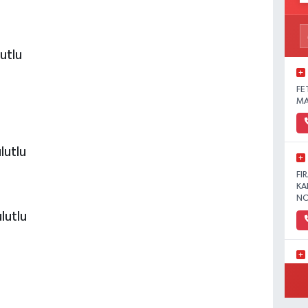
lutlu
FE
MA
lutlu
FI
KA
NO
lutlu
YE
MA