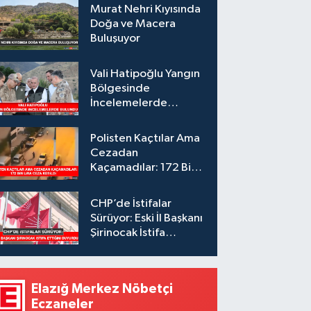
Murat Nehri Kıyısında
Doğa ve Macera
Buluşuyor
Vali Hatipoğlu Yangın
Bölgesinde
İncelemelerde
Bulundu
Polisten Kaçtılar Ama
Cezadan
Kaçamadılar: 172 Bin
Lira Ceza Kesildi
CHP’de İstifalar
Sürüyor: Eski İl Başkanı
Şirinocak İstifa
Ettiğini Duyurdu
Elazığ Merkez Nöbetçi
Eczaneler