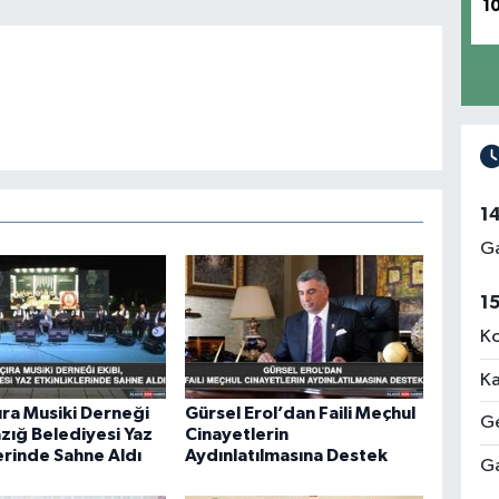
1
1
Ga
1
Ko
Ka
ra Musiki Derneği
Gürsel Erol’dan Faili Meçhul
Ge
azığ Belediyesi Yaz
Cinayetlerin
lerinde Sahne Aldı
Aydınlatılmasına Destek
Ga