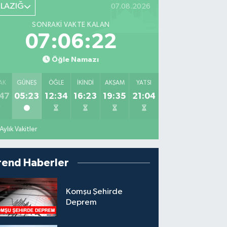
ELAZIĞ
07.08.2026
SONRAKI VAKTE KALAN
07:06:21
Öğle Namazı
AK
GÜNEŞ
ÖĞLE
İKINDI
AKŞAM
YATSI
47
05:23
12:34
16:23
19:35
21:04
Aylık Vakitler
rend Haberler
Komşu Şehirde
Deprem