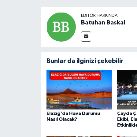
EDITÖR HAKKINDA
Batuhan Baskal
Bunlar da ilginizi çekebilir
Elazığ’da Hava Durumu
Çayda Çı
Nasıl Olacak?
Ekibi, El
Etkinlik