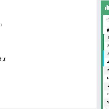
(H
SA
u
tlu