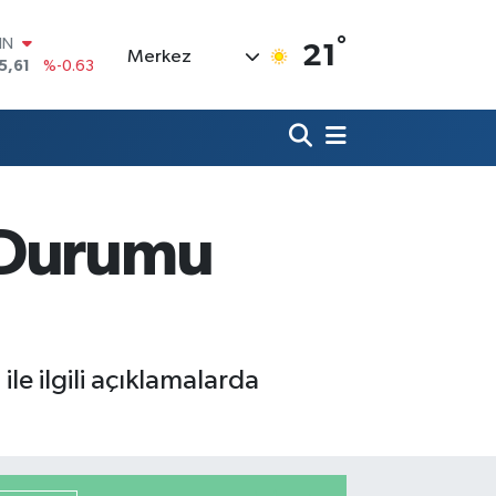
IN
°
21
Merkez
5,61
%-0.63
R
43
%0.16
17
%-0.02
İN
63
%0.07
ALTIN
a Durumu
40
%0.45
00
9
%70
le ilgili açıklamalarda