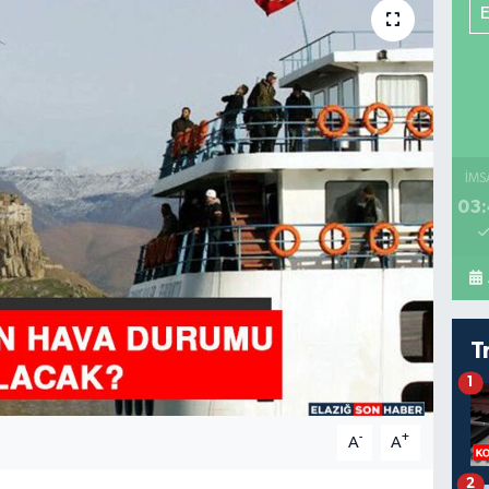
İMS
03:
T
1
-
+
A
A
2