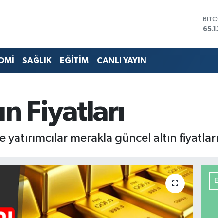
BIT
65.1
DOL
47,
EUR
55,
OMİ
SAĞLIK
EĞİTİM
CANLI YAYIN
STE
64,
GRA
664
n Fiyatları
BİS
13.7
 yatırımcılar merakla güncel altın fiyatları