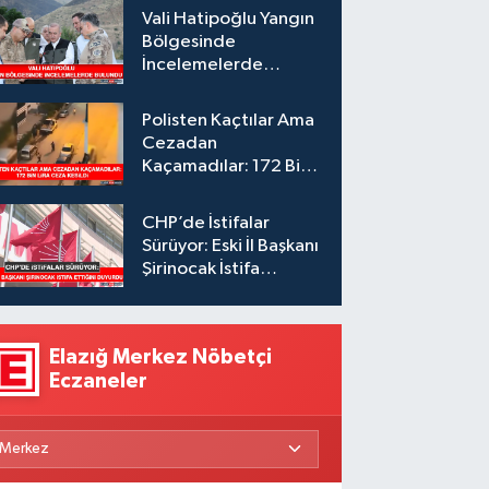
Vali Hatipoğlu Yangın
Bölgesinde
İncelemelerde
Bulundu
Polisten Kaçtılar Ama
Cezadan
Kaçamadılar: 172 Bin
Lira Ceza Kesildi
CHP’de İstifalar
Sürüyor: Eski İl Başkanı
Şirinocak İstifa
Ettiğini Duyurdu
Elazığ Merkez Nöbetçi
Eczaneler