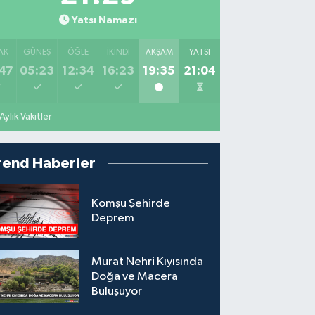
Yatsı Namazı
AK
GÜNEŞ
ÖĞLE
İKINDI
AKŞAM
YATSI
47
05:23
12:34
16:23
19:35
21:04
Aylık Vakitler
rend Haberler
Komşu Şehirde
Deprem
Murat Nehri Kıyısında
Doğa ve Macera
Buluşuyor