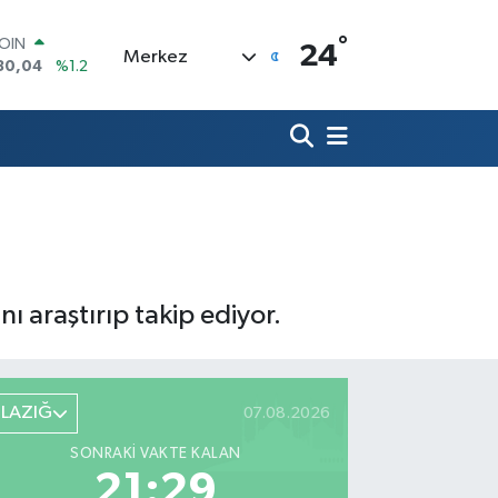
COIN
30,04
%1.2
°
24
Merkez
AR
7106
%0.17
O
1652
%0.27
RLİN
4046
%0.35
M ALTIN
8.99
%2.59
T100
73
%-19
nı araştırıp takip ediyor.
ELAZIĞ
07.08.2026
SONRAKI VAKTE KALAN
21:28