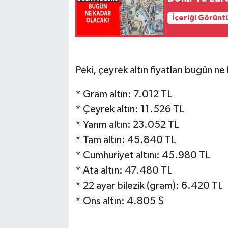
İçeriği Görünt
SPOR
TEKNOLOJİ
Peki, çeyrek altın fiyatları bugün ne
YAŞAM
* Gram altın: 7.012 TL
* Çeyrek altın: 11.526 TL
* Yarım altın: 23.052 TL
* Tam altın: 45.840 TL
* Cumhuriyet altını: 45.980 TL
* Ata altın: 47.480 TL
* 22 ayar bilezik (gram): 6.420 TL
* Ons altın: 4.805 $