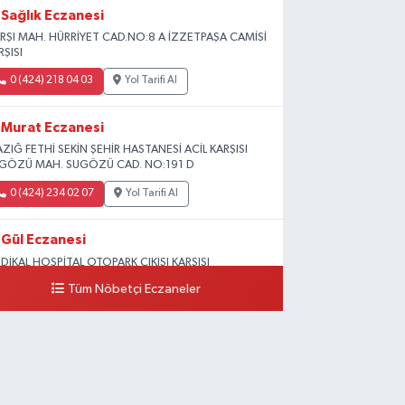
Sağlık Eczanesi
RŞI MAH. HÜRRİYET CAD.NO:8 A İZZETPAŞA CAMİSİ
RŞISI
0 (424) 218 04 03
Yol Tarifi Al
Murat Eczanesi
AZIĞ FETHİ SEKİN ŞEHİR HASTANESİ ACİL KARŞISI
GÖZÜ MAH. SUGÖZÜ CAD. NO:191 D
0 (424) 234 02 07
Yol Tarifi Al
Gül Eczanesi
DİKAL HOSPİTAL OTOPARK ÇIKIŞI KARŞISI
GUNLAR MAH. ADALET SOK.NO:70 B (MEDİKAL
Tüm Nöbetçi Eczaneler
RK HASTANESİ ARKASI OTOPARK ÇIKIŞI KARŞISI)
0 (424) 236 52 18
Yol Tarifi Al
Yıldız Eczanesi
RAT ÜNÜVERSİTESİ HASTANESİNİN KARŞISI TRAFİK