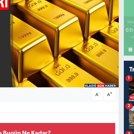
İMS
03:
T
1
-
+
A
A
2
1
ro Bugün Ne Kadar?
3