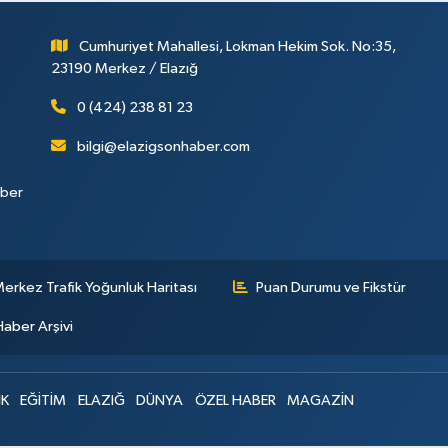
Cumhuriyet Mahallesi, Lokman Hekim Sok. No:35,
23190 Merkez / Elazığ
0 (424) 238 81 23
bilgi@elazigsonhaber.com
aber
erkez Trafik Yoğunluk Haritası
Puan Durumu ve Fikstür
Haber Arşivi
IK
EĞİTİM
ELAZIĞ
DÜNYA
ÖZEL HABER
MAGAZİN