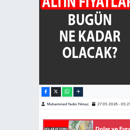
GÜNDEM
HABERDE İNSAN
KÜLTÜR-SANAT
MAGAZİN
MEDYA
ÖZEL HABER
POLİTİKA
Muhammed Yadin Yılmaz
27.05.2026 - 05:2
SAĞLIK
SİYASET
Dolar ve Eu