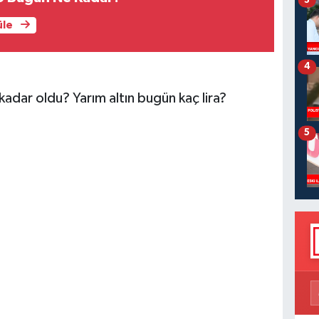
üle
4
 kadar oldu? Yarım altın bugün kaç lira?
5