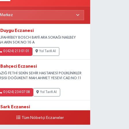
Duygu Eczanesi
LİFAHRİBEY BOSCH BAYİİ ARA SOKAĞI NAİLBEY
H.AKIN SOK.NO:16 A
0 (424) 213 01 01
Yol Tarifi Al
Bahçeci Eczanesi
AZIĞ FETHİ SEKİN ŞEHİR HASTANESİ POLİKLİNİKLER
RŞISI DOĞUKENT MAH.AHMET YESEVİ CAD.NO:11
0 (424) 234 07 08
Yol Tarifi Al
Sark Eczanesi
iversite Mah.Yunus Emre Blv. No:2 3A
Tüm Nöbetçi Eczaneler
0 (424) 212 49 34
Yol Tarifi Al