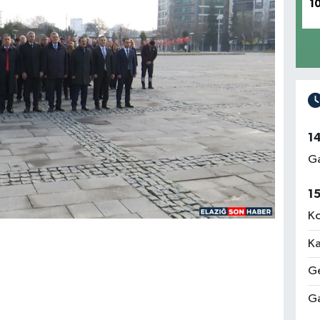
1
1
Ga
1
Ko
Ka
Ge
Ga