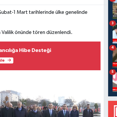
Şubat-1 Mart tarihlerinde ülke genelinde
3
n Valilik önünde tören düzenlendi.
4
ancılığa Hibe Desteği
üle
5