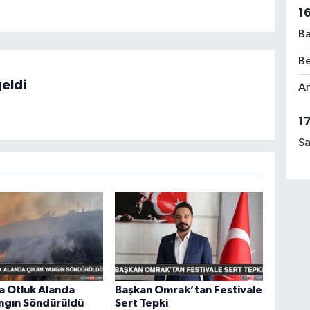
1
Ba
Be
eldi
Am
1
Sa
a Otluk Alanda
Başkan Omrak’tan Festivale
ngın Söndürüldü
Sert Tepki