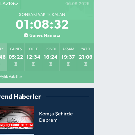
ELAZIĞ
06.08.2026
SONRAKI VAKTE KALAN
01:08:30
Güneş Namazı
AK
GÜNEŞ
ÖĞLE
İKINDI
AKŞAM
YATSI
46
05:22
12:34
16:24
19:37
21:06
Aylık Vakitler
rend Haberler
Komşu Şehirde
Deprem