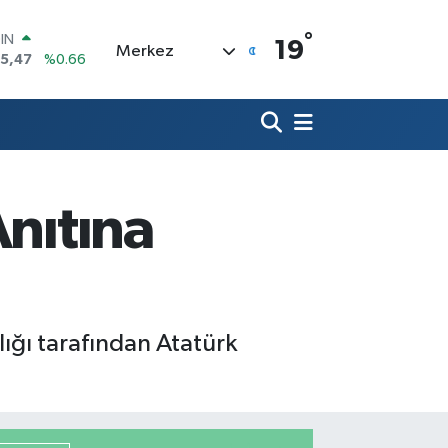
°
R
19
Merkez
71
%0.05
36
%0.18
İN
534
%0.22
 ALTIN
.85
%0.54
00
Anıtına
3
%0
OIN
75,47
%0.66
lığı tarafından Atatürk