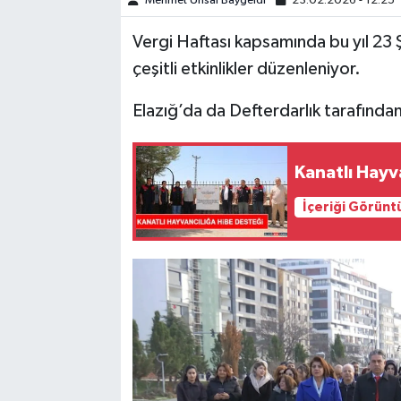
Mehmet Ünsal Baygeldi
23.02.2026 - 12:25
Vergi Haftası kapsamında bu yıl 23 
SPOR
çeşitli etkinlikler düzenleniyor.
TEKNOLOJİ
Elazığ’da da Defterdarlık tarafında
YAŞAM
Kanatlı Hayv
İçeriği Görünt