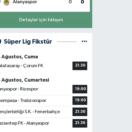
0
Alanyaspor
0
0
Detaylar için tıklayın
Süper Lig Fikstür
4 Ağustos, Cuma
latasaray - Çorum FK
21:30
5 Ağustos, Cumartesi
nyaspor - Rizespor
19:00
sımpaşa - Trabzonspor
19:00
nçlerbirliği S.K. - Fenerbahçe
21:30
ziantep FK - Alanyaspor
21:30