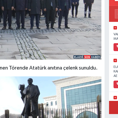
VA
MA
EL
lenen Törende Atatürk anıtına çelenk sunuldu.
KA
AE
Ün