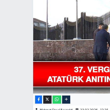
GÜNDEM
HABERDE İNSAN
KÜLTÜR-SANAT
MAGAZİN
MEDYA
ÖZEL HABER
POLİTİKA
SAĞLIK
SİYASET