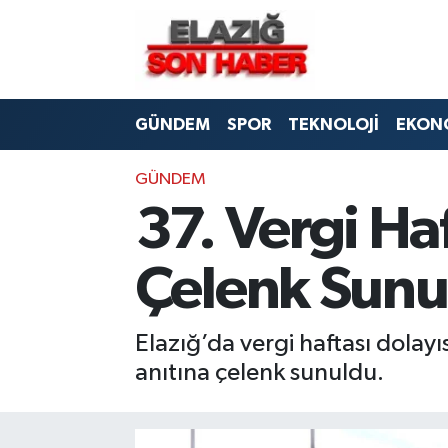
CANLI YAYIN
Merkez Hava Durumu
GÜNDEM
SPOR
TEKNOLOJİ
EKON
ASAYİŞ
Merkez Trafik Yoğunluk Haritası
BİLİM VE TEKNOLOJİ
Süper Lig Puan Durumu ve Fikstür
GÜNDEM
37. Vergi Ha
DÜNYA
Tüm Manşetler
Çelenk Sunu
EĞİTİM
Son Dakika Haberleri
EKONOMİ
Haber Arşivi
Elazığ’da vergi haftası dolay
anıtına çelenk sunuldu.
ELAZIĞ
GENEL