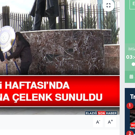
İMS
03:
T
1
-
+
A
A
2