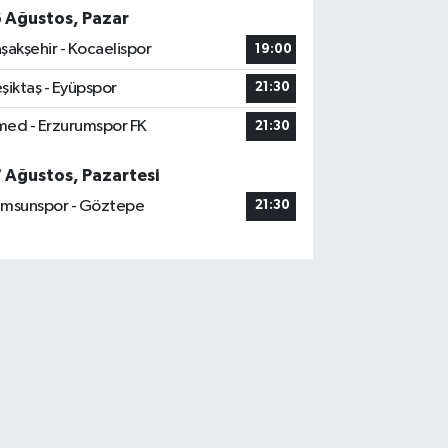
6 Ağustos, Pazar
şakşehir - Kocaelispor
19:00
şiktaş - Eyüpspor
21:30
ed - Erzurumspor FK
21:30
7 Ağustos, Pazartesi
msunspor - Göztepe
21:30