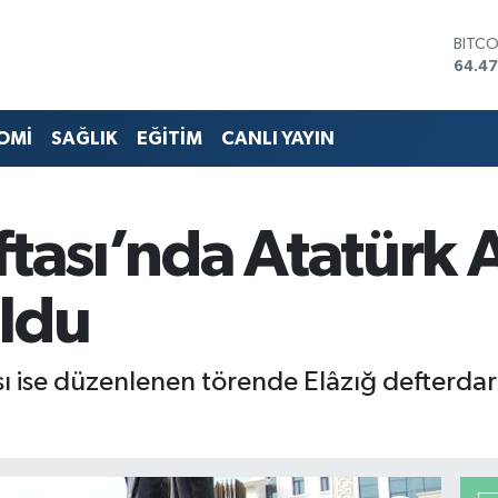
DOLA
47,59
EURO
55,13
STERL
OMİ
SAĞLIK
EĞİTİM
CANLI YAYIN
64,2
GRAM
6527
BİST1
ftası’nda Atatürk 
13.70
BITC
64.4
ldu
ısı ise düzenlenen törende Elâzığ defterdar