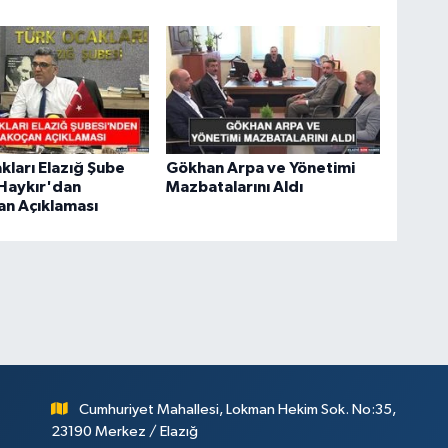
kları Elazığ Şube
Gökhan Arpa ve Yönetimi
Haykır'dan
Mazbatalarını Aldı
an Açıklaması
Cumhuriyet Mahallesi, Lokman Hekim Sok. No:35,
23190 Merkez / Elazığ