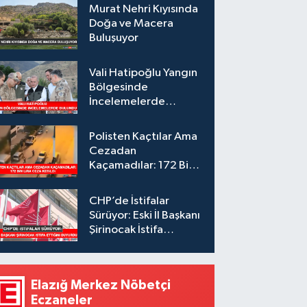
Murat Nehri Kıyısında
Doğa ve Macera
Buluşuyor
Vali Hatipoğlu Yangın
Bölgesinde
İncelemelerde
Bulundu
Polisten Kaçtılar Ama
Cezadan
Kaçamadılar: 172 Bin
Lira Ceza Kesildi
CHP’de İstifalar
Sürüyor: Eski İl Başkanı
Şirinocak İstifa
Ettiğini Duyurdu
Elazığ Merkez Nöbetçi
Eczaneler