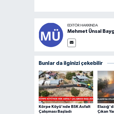
EDITÖR HAKKINDA
Mehmet Ünsal Bayg
Bunlar da ilginizi çekebilir
Körpe Köyü'nde BSK Asfalt
Elazığ'd
Çalışması Başladı
Çıkan Ya