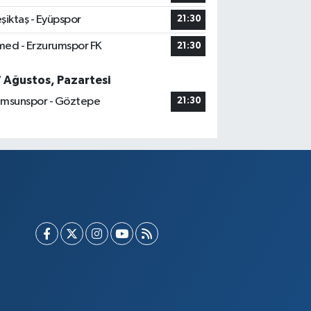
şiktaş - Eyüpspor
21:30
ed - Erzurumspor FK
21:30
7 Ağustos, Pazartesi
msunspor - Göztepe
21:30