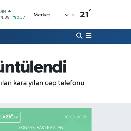
°
AR
21
Merkez
239
%0.01
O
823
%-0.06
LİN
329
%-0.02
 ALTIN
.02
%0.05
100
rüntülendi
79
%-14
OIN
84,38
%0.37
ılan kara yılan cep telefonu
ELAZIĞ
10.08.2026
SONRAKI VAKTE KALAN