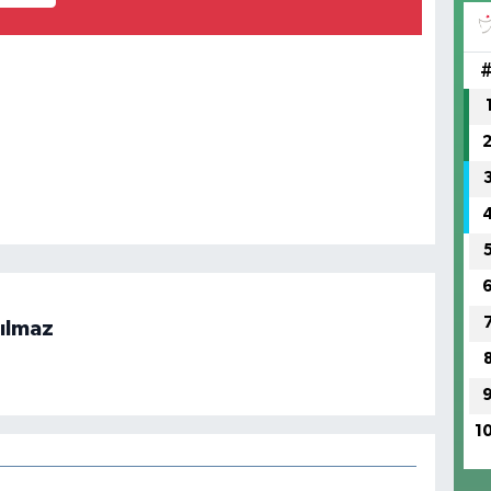
HA
No
ılmaz
1