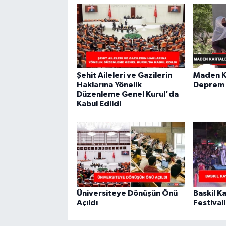
Şehit Aileleri ve Gazilerin
Maden K
Haklarına Yönelik
Deprem 
Düzenleme Genel Kurul'da
Kabul Edildi
Üniversiteye Dönüşün Önü
Baskil Ka
Açıldı
Festivali