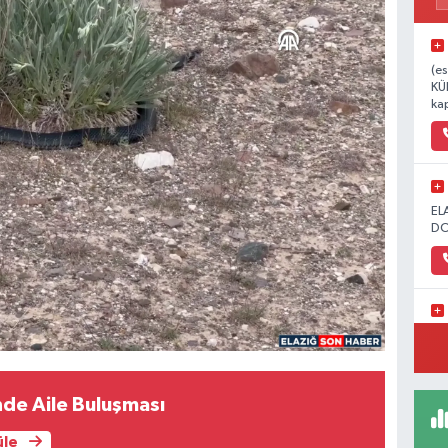
(es
KÜ
kap
EL
DO
1.
de Aile Buluşması
üle
AB