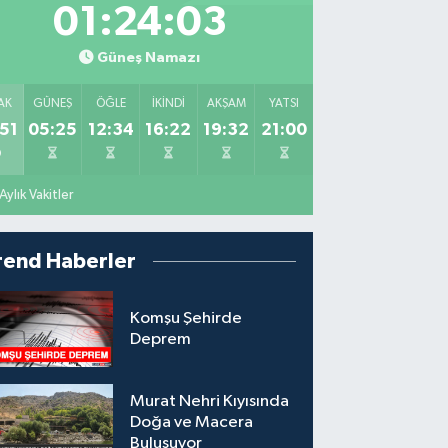
01:24:02
Güneş Namazı
AK
GÜNEŞ
ÖĞLE
İKINDI
AKŞAM
YATSI
51
05:25
12:34
16:22
19:32
21:00
Aylık Vakitler
rend Haberler
Komşu Şehirde
Deprem
Murat Nehri Kıyısında
Doğa ve Macera
Buluşuyor