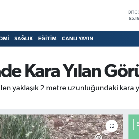
DOL
47,7
EUR
55,1
STER
OMİ
SAĞLIK
EĞİTİM
CANLI YAYIN
64,4
GRAM
6664
BİST
inde Kara Yılan Gö
13.7
BITC
65.1
rülen yaklaşık 2 metre uzunluğundaki kara y