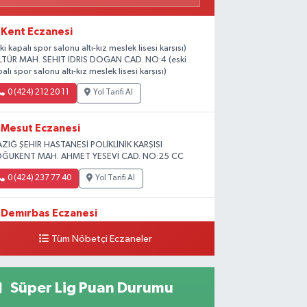
Kent Eczanesi
ki kapalı spor salonu altı-kız meslek lisesi karşısı)
LTÜR MAH. SEHIT IDRIS DOGAN CAD. NO:4 (eski
alı spor salonu altı-kız meslek lisesi karşısı)
0 (424) 212 20 11
Yol Tarifi Al
Mesut Eczanesi
AZIĞ ŞEHİR HASTANESİ POLİKLİNİK KARŞISI
ĞUKENT MAH. AHMET YESEVİ CAD. NO:25 CC
0 (424) 237 77 40
Yol Tarifi Al
Demırbas Eczanesi
HARPUT CAD. NO:9 C
Tüm Nöbetçi Eczaneler
0 (424) 233 64 63
Yol Tarifi Al
Süper Lig Puan Durumu
Özen Eczanesi
DULLAHPAŞA MAH.YOLU ÜZERİ ANADOLU