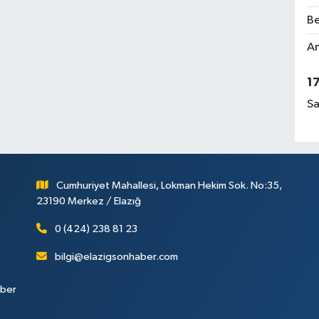
Be
Am
1
Sa
Cumhuriyet Mahallesi, Lokman Hekim Sok. No:35,
23190 Merkez / Elazığ
0 (424) 238 81 23
bilgi@elazigsonhaber.com
aber