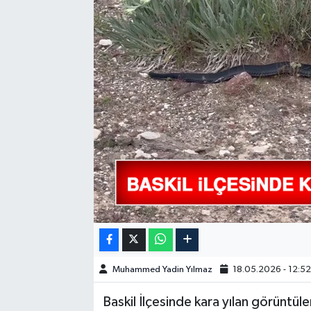
GÜNDEM
HABERDE İNSAN
KÜLTÜR-SANAT
MAGAZİN
MEDYA
ÖZEL HABER
POLİTİKA
Muhammed Yadin Yılmaz
18.05.2026 - 12:5
SAĞLIK
Baskil İlçesinde kara yılan görüntülen
SİYASET