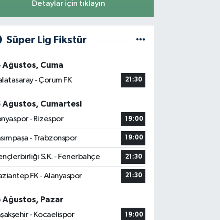
Detaylar için tıklayın
Süper Lig Fikstür
4 Ağustos, Cuma
latasaray - Çorum FK
21:30
5 Ağustos, Cumartesi
nyaspor - Rizespor
19:00
sımpaşa - Trabzonspor
19:00
nçlerbirliği S.K. - Fenerbahçe
21:30
ziantep FK - Alanyaspor
21:30
6 Ağustos, Pazar
şakşehir - Kocaelispor
19:00