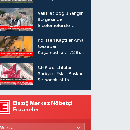
Vali Hatipoğlu Yangın
Bölgesinde
İncelemelerde
Bulundu
Polisten Kaçtılar Ama
Cezadan
Kaçamadılar: 172 Bin
Lira Ceza Kesildi
CHP’de İstifalar
Sürüyor: Eski İl Başkanı
Şirinocak İstifa
Ettiğini Duyurdu
Elazığ Merkez Nöbetçi
Eczaneler