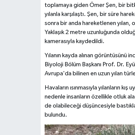
toplamaya giden Ömer Şen, bir bitk
yılanla karşılaştı. Şen, bir süre har
SPOR
sonra bir anda hareketlenen yılan, 
TEKNOLOJİ
Yaklaşık 2 metre uzunluğunda olduğu
kamerasıyla kaydedildi.
YAŞAM
Yılanın kayda alınan görüntüsünü inc
Biyoloji Bölüm Başkanı Prof. Dr. Eyü
Avrupa'da bilinen en uzun yılan türler
Havaların ısınmasıyla yılanların kış
nedenle insanların özellikle otluk ala
de olabileceği düşüncesiyle bastıkla
bulundu.