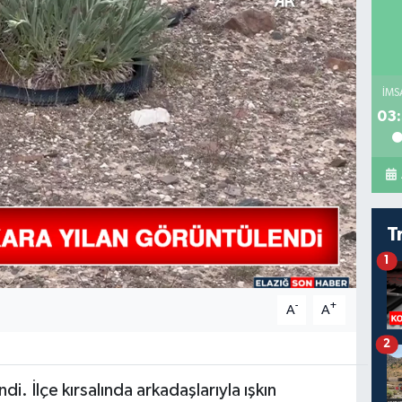
İMS
03:
T
1
-
+
A
A
2
2
di. İlçe kırsalında arkadaşlarıyla ışkın