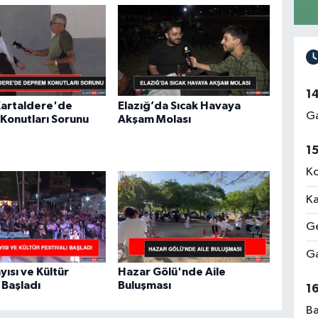
1
artaldere'de
Elazığ’da Sıcak Havaya
Ga
Konutları Sorunu
Akşam Molası
1
Ko
Ka
Ge
Ga
yısı ve Kültür
Hazar Gölü'nde Aile
 Başladı
Buluşması
1
Ba