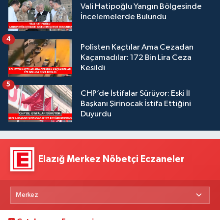
Vali Hatipoğlu Yangın Bölgesinde
İncelemelerde Bulundu
4
Polisten Kaçtılar Ama Cezadan
Kaçamadılar: 172 Bin Lira Ceza
Kesildi
5
CHP’de İstifalar Sürüyor: Eski İl
Başkanı Şirinocak İstifa Ettiğini
Duyurdu
Elazığ Merkez Nöbetçi Eczaneler