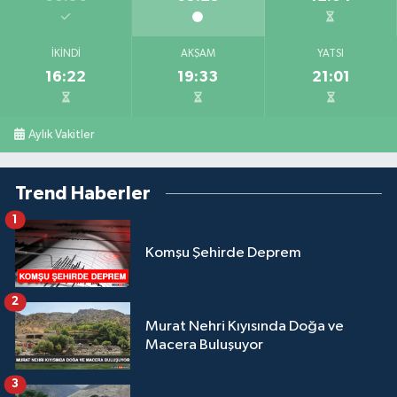
İKINDI
AKŞAM
YATSI
16:22
19:33
21:01
Aylık Vakitler
Trend Haberler
1
Komşu Şehirde Deprem
2
Murat Nehri Kıyısında Doğa ve
Macera Buluşuyor
3