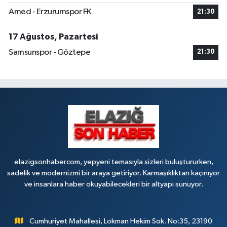
Çaydaçıra Mahallesi, Adnan Kahveci Caddesi, No:29 Merkez Elazığ
Amed - Erzurumspor FK
21:30
0 (424) 238 80 01
Yol Tarifi Al
17 Ağustos, Pazartesi
Samsunspor - Göztepe
21:30
elazigsonhabercom, yepyeni temasıyla sizleri buluştururken,
sadelik ve modernizmi bir araya getiriyor. Karmaşıklıktan kaçınıyor
ve insanlara haber okuyabilecekleri bir altyapı sunuyor.
Cumhuriyet Mahallesi, Lokman Hekim Sok. No:35, 23190