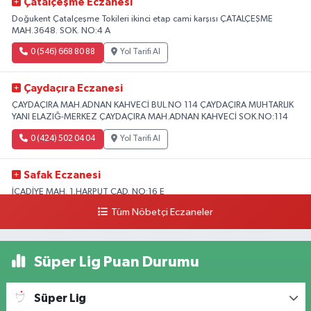
Çatalçeşme Eczanesi
Doğukent Çatalçeşme Tokileri ikinci etap cami karşısı ÇATALÇEŞME
MAH.3648. SOK. NO:4 A
0 (546) 668 80 88
Yol Tarifi Al
Çaydaçıra Eczanesi
ÇAYDAÇIRA MAH.ADNAN KAHVECİ BUL.NO 114 ÇAYDAÇIRA MUHTARLIK
YANI ELAZIĞ-MERKEZ ÇAYDAÇIRA MAH.ADNAN KAHVECİ SOK.NO:114
0 (424) 502 04 04
Yol Tarifi Al
Safak Eczanesi
İCADİYE MAH. 1.HARPUT CAD. NO:16 E
Tüm Nöbetçi Eczaneler
0 (424) 233 01 75
Yol Tarifi Al
Elıf Eczanesi
Süper Lig Puan Durumu
Üniversite Mahallesi, Yahya Kemal Caddesi, No:34 B Merkez Elazığ
0 (424) 238 20 58
Yol Tarifi Al
Süper Lig