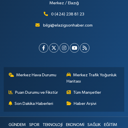
Merkez / Elazığ
0 (424) 238 81 23
bilgi@elazigsonhaber.com
Merkez Hava Durumu
Merkez Trafik Yoğunluk
Haritası
Puan Durumu ve Fikstür
Tüm Manşetler
Son Dakika Haberleri
Haber Arşivi
GÜNDEM
SPOR
TEKNOLOJİ
EKONOMİ
SAĞLIK
EĞİTİM