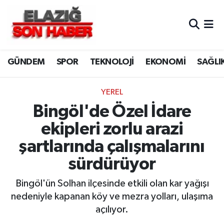
CANLI YAYIN
Merkez Hava Durumu
GÜNDEM
SPOR
TEKNOLOJİ
EKONOMİ
SAĞLI
ASAYİŞ
Merkez Trafik Yoğunluk Haritası
BİLİM VE TEKNOLOJİ
Süper Lig Puan Durumu ve Fikstür
YEREL
Bingöl'de Özel İdare
DÜNYA
Tüm Manşetler
ekipleri zorlu arazi
EĞİTİM
Son Dakika Haberleri
şartlarında çalışmalarını
sürdürüyor
EKONOMİ
Haber Arşivi
Bingöl'ün Solhan ilçesinde etkili olan kar yağışı
ELAZIĞ
nedeniyle kapanan köy ve mezra yolları, ulaşıma
açılıyor.
GENEL