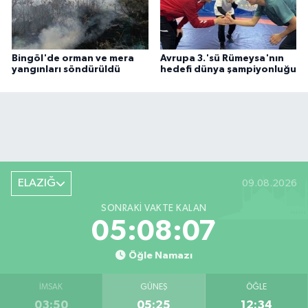
Bingöl'de orman ve mera
Avrupa 3.'sü Rümeysa'nın
yangınları söndürüldü
hedefi dünya şampiyonluğu
ELAZIĞ
09.08.2026
SONRAKI VAKTE KALAN
05:08:06
Öğle Namazı
İMSAK
GÜNEŞ
ÖĞLE
03:50
05:25
12:34