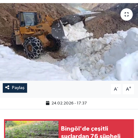
GÜNDEM
HABERDE İNSAN
KÜLTÜR-SANAT
MAGAZİN
MEDYA
Paylaş
-
+
A
A
ÖZEL HABER
24.02.2026 - 17:37
POLİTİKA
SAĞLIK
Bingöl'de çeşitli
suçlardan 76 şüpheli
SİYASET