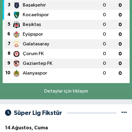
3
Başakşehir
0
0
4
Kocaelispor
0
0
5
Beşiktaş
0
0
6
Eyüpspor
0
0
7
Galatasaray
0
0
8
Çorum FK
0
0
9
Gaziantep FK
0
0
10
Alanyaspor
0
0
Detaylar için tıklayın
Süper Lig Fikstür
14 Ağustos, Cuma