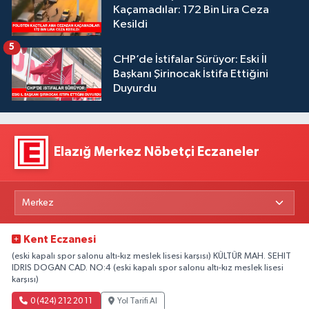
Kaçamadılar: 172 Bin Lira Ceza
Kesildi
5
CHP’de İstifalar Sürüyor: Eski İl
Başkanı Şirinocak İstifa Ettiğini
Duyurdu
Elazığ Merkez Nöbetçi Eczaneler
Kent Eczanesi
(eski kapalı spor salonu altı-kız meslek lisesi karşısı) KÜLTÜR MAH. SEHIT
IDRIS DOGAN CAD. NO:4 (eski kapalı spor salonu altı-kız meslek lisesi
karşısı)
0 (424) 212 20 11
Yol Tarifi Al