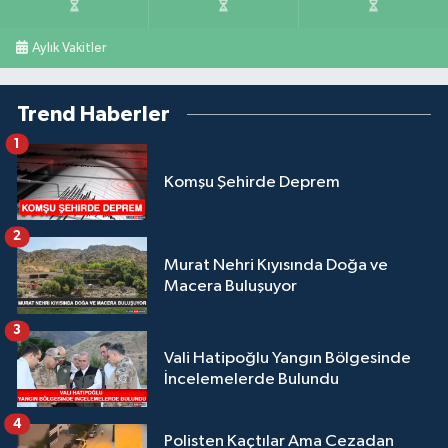
Aylık Vakitler
Trend Haberler
1
Komşu Şehirde Deprem
2
Murat Nehri Kıyısında Doğa ve
Macera Buluşuyor
3
Vali Hatipoğlu Yangın Bölgesinde
İncelemelerde Bulundu
4
Polisten Kaçtılar Ama Cezadan