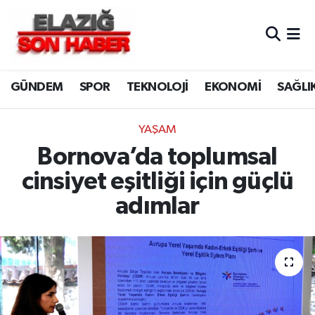
CANLI YAYIN
Merkez Hava Durumu
GÜNDEM
SPOR
TEKNOLOJİ
EKONOMİ
SAĞLI
ASAYİŞ
Merkez Trafik Yoğunluk Haritası
BİLİM VE TEKNOLOJİ
Süper Lig Puan Durumu ve Fikstür
YAŞAM
Bornova’da toplumsal
DÜNYA
Tüm Manşetler
cinsiyet eşitliği için güçlü
EĞİTİM
Son Dakika Haberleri
adımlar
EKONOMİ
Haber Arşivi
ELAZIĞ
GENEL