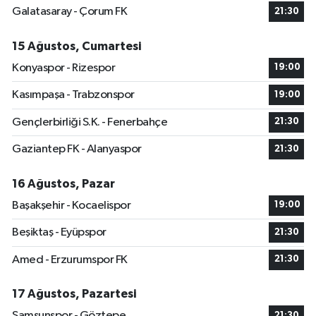
Galatasaray - Çorum FK
21:30
15 Ağustos, Cumartesi
Konyaspor - Rizespor
19:00
Kasımpaşa - Trabzonspor
19:00
Gençlerbirliği S.K. - Fenerbahçe
21:30
Gaziantep FK - Alanyaspor
21:30
16 Ağustos, Pazar
Başakşehir - Kocaelispor
19:00
Beşiktaş - Eyüpspor
21:30
Amed - Erzurumspor FK
21:30
17 Ağustos, Pazartesi
Samsunspor - Göztepe
21:30