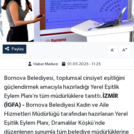
GÜNDEM
HABERDE İNSAN
KÜLTÜR-SANAT
Paylaş
-
+
A
A
MAGAZİN
Haber Merkezi
01.05.2025 - 11:25
MEDYA
Bornova Belediyesi, toplumsal cinsiyet eşitliğini
güçlendirmek amacıyla hazırladığı Yerel Eşitlik
ÖZEL HABER
Eylem Planı’nı tüm müdürlüklere tanıttı.
İZMİR
POLİTİKA
(İGFA) -
Bornova Belediyesi Kadın ve Aile
Hizmetleri Müdürlüğü tarafından hazırlanan Yerel
SAĞLIK
Eşitlik Eylem Planı, Dramalılar Köşkü’nde
düzenlenen sunumla tüm belediye müdürlüklerine
SİYASET