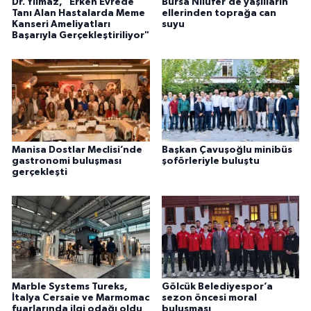
Dr. Yılmaz, "Erken Evrede
Bursa Nilüfer’de yaşlıların
Tanı Alan Hastalarda Meme
ellerinden toprağa can
Kanseri Ameliyatları
suyu
Başarıyla Gerçekleştiriliyor"
Manisa Dostlar Meclisi’nde
Başkan Çavuşoğlu minibüs
gastronomi buluşması
şoförleriyle buluştu
gerçekleşti
Marble Systems Tureks,
Gölcük Belediyespor’a
İtalya Cersaie ve Marmomac
sezon öncesi moral
fuarlarında ilgi odağı oldu
buluşması