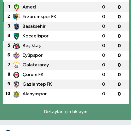
1
Amed
0
0
2
Erzurumspor FK
0
0
3
Başakşehir
0
0
4
Kocaelispor
0
0
5
Beşiktaş
0
0
6
Eyüpspor
0
0
7
Galatasaray
0
0
8
Çorum FK
0
0
9
Gaziantep FK
0
0
10
Alanyaspor
0
0
Detaylar için tıklayın