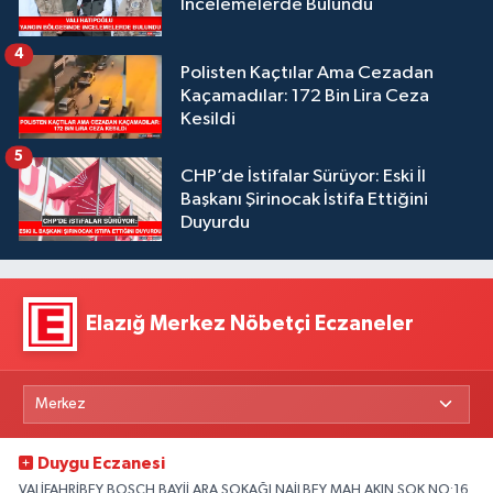
İncelemelerde Bulundu
4
Polisten Kaçtılar Ama Cezadan
Kaçamadılar: 172 Bin Lira Ceza
Kesildi
5
CHP’de İstifalar Sürüyor: Eski İl
Başkanı Şirinocak İstifa Ettiğini
Duyurdu
Elazığ Merkez Nöbetçi Eczaneler
Duygu Eczanesi
VALİFAHRİBEY BOSCH BAYİİ ARA SOKAĞI NAİLBEY MAH.AKIN SOK.NO:16