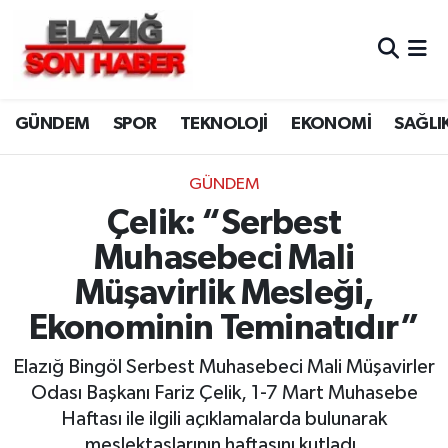
CANLI YAYIN
Merkez Hava Durumu
GÜNDEM
SPOR
TEKNOLOJİ
EKONOMİ
SAĞLI
ASAYİŞ
Merkez Trafik Yoğunluk Haritası
BİLİM VE TEKNOLOJİ
Süper Lig Puan Durumu ve Fikstür
GÜNDEM
Çelik: “Serbest
DÜNYA
Tüm Manşetler
Muhasebeci Mali
EĞİTİM
Son Dakika Haberleri
Müşavirlik Mesleği,
Ekonominin Teminatıdır”
EKONOMİ
Haber Arşivi
Elazığ Bingöl Serbest Muhasebeci Mali Müşavirler
ELAZIĞ
Odası Başkanı Fariz Çelik, 1-7 Mart Muhasebe
Haftası ile ilgili açıklamalarda bulunarak
GENEL
meslektaşlarının haftasını kutladı.