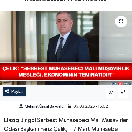
GÜNDEM
HABERDE İNSAN
KÜLTÜR-SANAT
MAGAZİN
MEDYA
ÖZEL HABER
Paylaş
-
+
A
A
POLİTİKA
Mehmet Ünsal Baygeldi
05.03.2026 - 15:02
SAĞLIK
Elazığ Bingöl Serbest Muhasebeci Mali Müşavirler
Odası Başkanı Fariz Çelik, 1-7 Mart Muhasebe
SİYASET