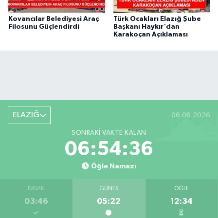
Kovancılar Belediyesi Araç
Türk Ocakları Elazığ Şube
Filosunu Güçlendirdi
Başkanı Haykır'dan
Karakoçan Açıklaması
ELAZIĞ
06.08.2026
SONRAKI VAKTE KALAN
06:54:36
Öğle Namazı
İMSAK
GÜNEŞ
ÖĞLE
03:46
05:22
12:34