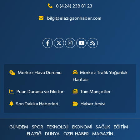
0 (424) 238 81 23
bilgi@elazigsonhaber.com
Merkez Hava Durumu
Merkez Trafik Yoğunluk
Haritası
Puan Durumu ve Fikstür
Tüm Manşetler
Son Dakika Haberleri
Haber Arşivi
GÜNDEM
SPOR
TEKNOLOJİ
EKONOMİ
SAĞLIK
EĞİTİM
ELAZIĞ
DÜNYA
ÖZEL HABER
MAGAZİN