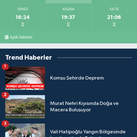
İKINDI
AKŞAM
YATSI
16:24
19:37
21:06
Aylık Vakitler
Trend Haberler
1
Komşu Şehirde Deprem
2
Murat Nehri Kıyısında Doğa ve
Macera Buluşuyor
3
Vali Hatipoğlu Yangın Bölgesinde