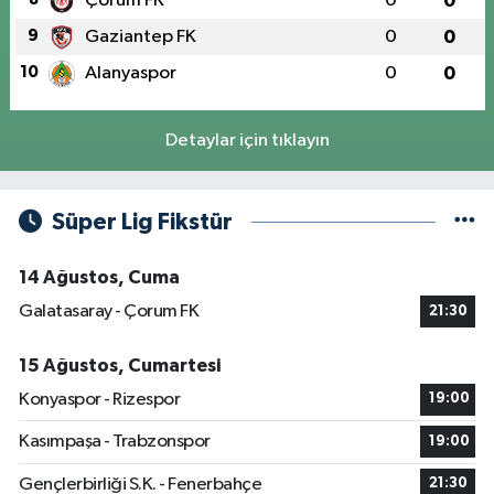
Çorum FK
0
0
9
Gaziantep FK
0
0
10
Alanyaspor
0
0
Detaylar için tıklayın
Süper Lig Fikstür
14 Ağustos, Cuma
Galatasaray - Çorum FK
21:30
15 Ağustos, Cumartesi
Konyaspor - Rizespor
19:00
Kasımpaşa - Trabzonspor
19:00
Gençlerbirliği S.K. - Fenerbahçe
21:30