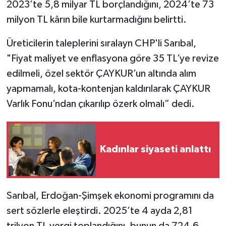
2023’te 5,8 milyar TL borçlandığını, 2024’te 73
milyon TL kârın bile kurtarmadığını belirtti.
Üreticilerin taleplerini sıralayn CHP'li Sarıbal,
"Fiyat maliyet ve enflasyona göre 35 TL’ye revize
edilmeli, özel sektör ÇAYKUR’un altında alım
yapmamalı, kota-kontenjan kaldırılarak ÇAYKUR
Varlık Fonu’ndan çıkarılıp özerk olmalı” dedi.
Kadınlar siyaseti anlattı
Sarıbal, Erdoğan-Şimşek ekonomi programını da
sert sözlerle eleştirdi. 2025’te 4 ayda 2,81
trilyon TL vergi toplandığını, bunun da 724,6