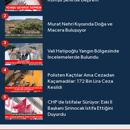
Komşu Şehirde Deprem
2
Murat Nehri Kıyısında Doğa ve
Macera Buluşuyor
3
Vali Hatipoğlu Yangın Bölgesinde
İncelemelerde Bulundu
4
Polisten Kaçtılar Ama Cezadan
Kaçamadılar: 172 Bin Lira Ceza
Kesildi
5
CHP’de İstifalar Sürüyor: Eski İl
Başkanı Şirinocak İstifa Ettiğini
Duyurdu