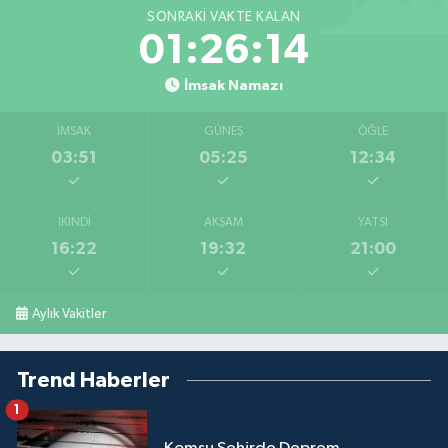
SONRAKI VAKTE KALAN
01:26:14
İmsak Namazı
İMSAK
GÜNEŞ
ÖĞLE
03:51
05:25
12:34
İKINDI
AKŞAM
YATSI
16:22
19:32
21:00
Aylık Vakitler
Trend Haberler
1