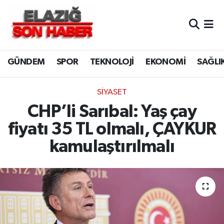
CANLI YAYIN
Merkez Hava Durumu
GÜNDEM
SPOR
TEKNOLOJİ
EKONOMİ
SAĞLI
ASAYİŞ
Merkez Trafik Yoğunluk Haritası
BİLİM VE TEKNOLOJİ
Süper Lig Puan Durumu ve Fikstür
SİYASET
CHP’li Sarıbal: Yaş çay
DÜNYA
Tüm Manşetler
fiyatı 35 TL olmalı, ÇAYKUR
EĞİTİM
Son Dakika Haberleri
kamulaştırılmalı
EKONOMİ
Haber Arşivi
ELAZIĞ
GENEL