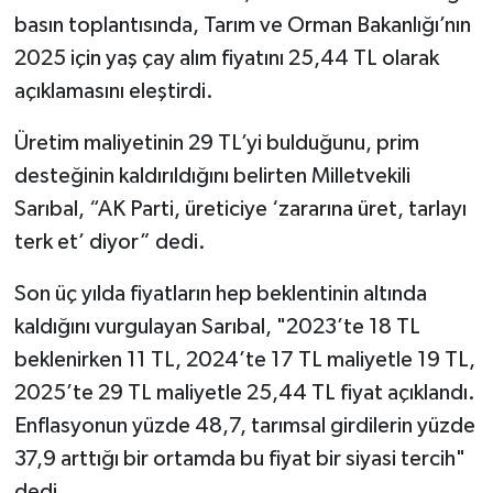
basın toplantısında, Tarım ve Orman Bakanlığı’nın
SPOR
2025 için yaş çay alım fiyatını 25,44 TL olarak
açıklamasını eleştirdi.
TEKNOLOJİ
Üretim maliyetinin 29 TL’yi bulduğunu, prim
YAŞAM
desteğinin kaldırıldığını belirten Milletvekili
Sarıbal, “AK Parti, üreticiye ‘zararına üret, tarlayı
terk et’ diyor” dedi.
Son üç yılda fiyatların hep beklentinin altında
kaldığını vurgulayan Sarıbal, "2023’te 18 TL
beklenirken 11 TL, 2024’te 17 TL maliyetle 19 TL,
2025’te 29 TL maliyetle 25,44 TL fiyat açıklandı.
Enflasyonun yüzde 48,7, tarımsal girdilerin yüzde
37,9 arttığı bir ortamda bu fiyat bir siyasi tercih"
dedi.