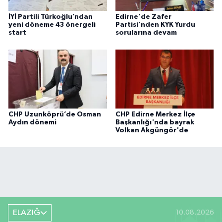
İYİ Partili Türkoğlu’ndan
Edirne'de Zafer
yeni döneme 43 önergeli
Partisi'nden KYK Yurdu
start
sorularına devam
CHP Uzunköprü’de Osman
CHP Edirne Merkez İlçe
Aydın dönemi
Başkanlığı'nda bayrak
Volkan Akgüngör'de
ELAZIĞ
10.08.2026