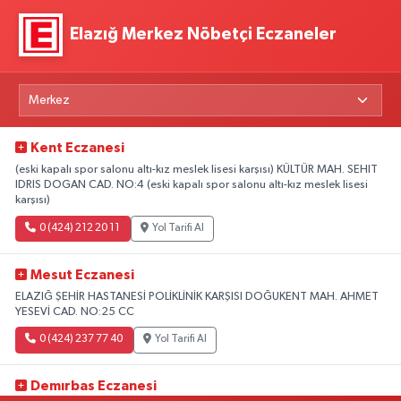
Elazığ Merkez Nöbetçi Eczaneler
Kent Eczanesi
(eski kapalı spor salonu altı-kız meslek lisesi karşısı) KÜLTÜR MAH. SEHIT
IDRIS DOGAN CAD. NO:4 (eski kapalı spor salonu altı-kız meslek lisesi
karşısı)
0 (424) 212 20 11
Yol Tarifi Al
Mesut Eczanesi
ELAZIĞ ŞEHİR HASTANESİ POLİKLİNİK KARŞISI DOĞUKENT MAH. AHMET
YESEVİ CAD. NO:25 CC
0 (424) 237 77 40
Yol Tarifi Al
Demırbas Eczanesi