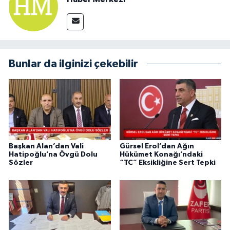
Bunlar da ilginizi çekebilir
Başkan Alan’dan Vali
Gürsel Erol’dan Ağın
Hatipoğlu’na Övgü Dolu
Hükümet Konağı’ndaki
Sözler
“TC” Eksikliğine Sert Tepki