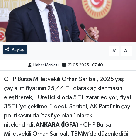
GÜNDEM
HABERDE İNSAN
KÜLTÜR-SANAT
Paylaş
-
+
A
A
MAGAZİN
Haber Merkezi
21.05.2025 - 07:40
MEDYA
CHP Bursa Milletvekili Orhan Sarıbal, 2025 yaş
çay alım fiyatının 25,44 TL olarak açıklanmasını
ÖZEL HABER
eleştirerek, “Üretici kiloda 5 TL zarar ediyor, fiyat
POLİTİKA
35 TL’ye çekilmeli” dedi. Sarıbal, AK Parti'nin çay
politikasını da 'tasfiye planı' olarak
SAĞLIK
nitelendirdi.
ANKARA (İGFA) -
CHP Bursa
Milletvekili Orhan Sarıbal, TBMM’de düzenlediği
SİYASET