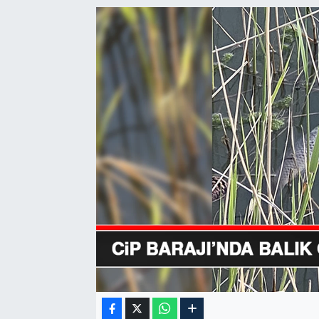
GÜNDEM
HABERDE İNSAN
KÜLTÜR-SANAT
MAGAZİN
MEDYA
ÖZEL HABER
POLİTİKA
SAĞLIK
SİYASET