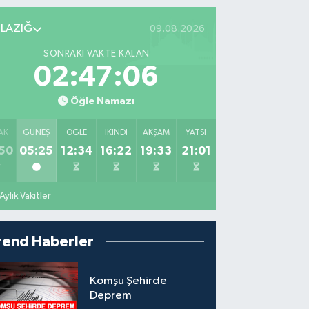
ELAZIĞ
09.08.2026
SONRAKI VAKTE KALAN
02:47:04
Öğle Namazı
AK
GÜNEŞ
ÖĞLE
İKINDI
AKŞAM
YATSI
50
05:25
12:34
16:22
19:33
21:01
Aylık Vakitler
rend Haberler
Komşu Şehirde
Deprem