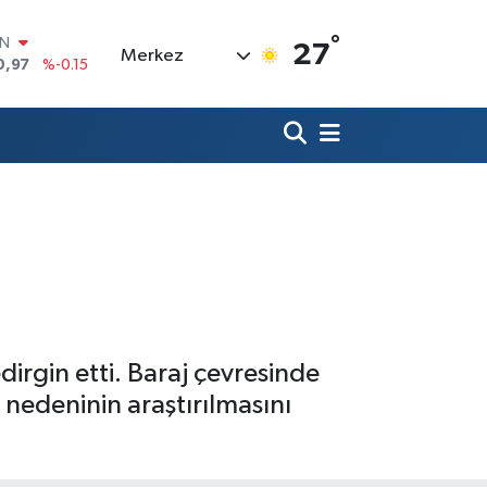
°
R
27
Merkez
36
%0.18
10
%0.32
İN
11
%0.38
ALTIN
55
%0
00
9
%-14
IN
0,97
%-0.15
irgin etti. Baraj çevresinde
nedeninin araştırılmasını