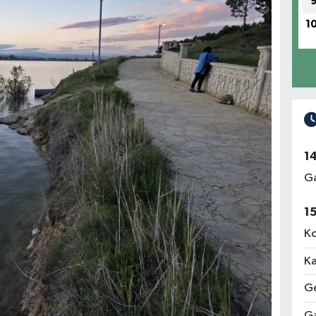
1
1
Ga
1
Ko
Ka
Ge
Ga