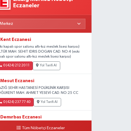
Eczaneler
Kent Eczanesi
ki kapalı spor salonu altı-kız meslek lisesi karşısı)
LTÜR MAH. SEHIT IDRIS DOGAN CAD. NO:4 (eski
alı spor salonu altı-kız meslek lisesi karşısı)
0 (424) 212 20 11
Yol Tarifi Al
Mesut Eczanesi
AZIĞ ŞEHİR HASTANESİ POLİKLİNİK KARŞISI
ĞUKENT MAH. AHMET YESEVİ CAD. NO:25 CC
0 (424) 237 77 40
Yol Tarifi Al
Demırbas Eczanesi
HARPUT CAD. NO:9 C
Tüm Nöbetçi Eczaneler