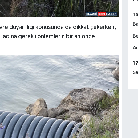
1
Ba
re duyarlılığı konusunda da dikkat çekerken,
 adına gerekli önlemlerin bir an önce
Be
Am
1
Sa