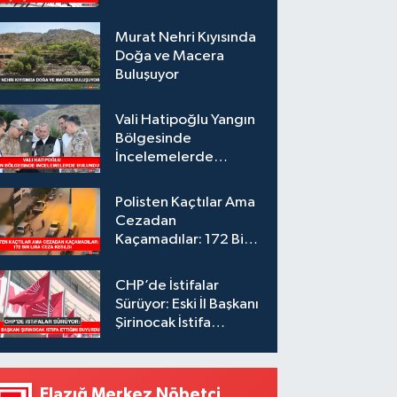
Murat Nehri Kıyısında
Doğa ve Macera
Buluşuyor
Vali Hatipoğlu Yangın
Bölgesinde
İncelemelerde
Bulundu
Polisten Kaçtılar Ama
Cezadan
Kaçamadılar: 172 Bin
Lira Ceza Kesildi
CHP’de İstifalar
Sürüyor: Eski İl Başkanı
Şirinocak İstifa
Ettiğini Duyurdu
Elazığ Merkez Nöbetçi