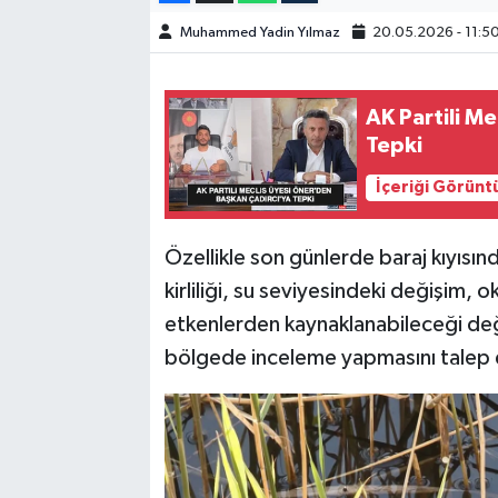
Muhammed Yadin Yılmaz
20.05.2026 - 11:5
SPOR
TEKNOLOJİ
AK Partili M
Tepki
YAŞAM
İçeriği Görünt
Özellikle son günlerde baraj kıyısın
kirliliği, su seviyesindeki değişim, o
etkenlerden kaynaklanabileceği değer
bölgede inceleme yapmasını talep e