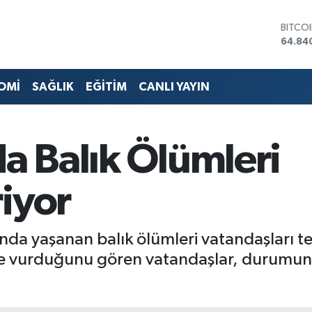
DOLA
47,74
EURO
55,25
STERL
OMİ
SAĞLIK
EĞİTİM
CANLI YAYIN
64,48
GRAM 
6660.
BİST1
da Balık Ölümleri
13.77
BITCO
64.84
iyor
nda yaşanan balık ölümleri vatandaşları ted
ne vurduğunu gören vatandaşlar, durumun 