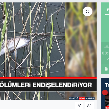
İMS
03:
T
1
-
+
A
A