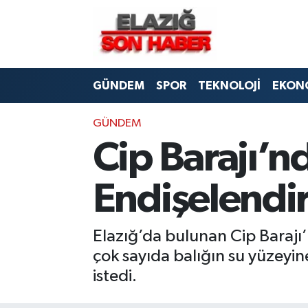
CANLI YAYIN
Merkez Hava Durumu
GÜNDEM
SPOR
TEKNOLOJİ
EKON
ASAYİŞ
Merkez Trafik Yoğunluk Haritası
BİLİM VE TEKNOLOJİ
Süper Lig Puan Durumu ve Fikstür
GÜNDEM
Cip Barajı’n
DÜNYA
Tüm Manşetler
Endişelendir
EĞİTİM
Son Dakika Haberleri
EKONOMİ
Haber Arşivi
Elazığ’da bulunan Cip Barajı’
çok sayıda balığın su yüzeyi
ELAZIĞ
istedi.
GENEL