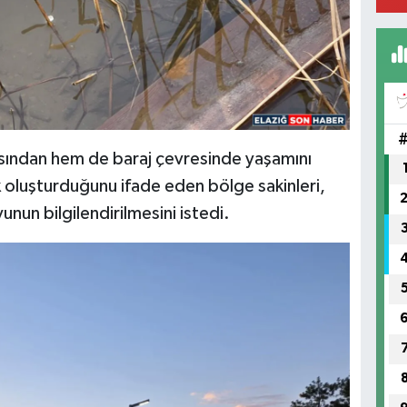
AB
HA
No
ısından hem de baraj çevresinde yaşamını
sk oluşturduğunu ifade eden bölge sakinleri,
nun bilgilendirilmesini istedi.