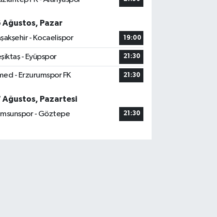
6 Ağustos, Pazar
şakşehir - Kocaelispor
19:00
şiktaş - Eyüpspor
21:30
ed - Erzurumspor FK
21:30
7 Ağustos, Pazartesi
msunspor - Göztepe
21:30