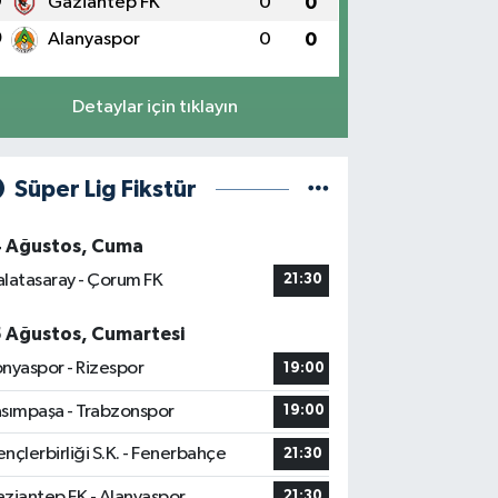
9
Gaziantep FK
0
0
0
Alanyaspor
0
0
Detaylar için tıklayın
Süper Lig Fikstür
4 Ağustos, Cuma
latasaray - Çorum FK
21:30
5 Ağustos, Cumartesi
nyaspor - Rizespor
19:00
sımpaşa - Trabzonspor
19:00
nçlerbirliği S.K. - Fenerbahçe
21:30
ziantep FK - Alanyaspor
21:30