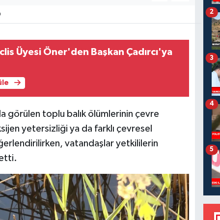
2
0
eclis Üyesi Öner'den Başkan Çadırcı'ya
3
üle
4
da görülen toplu balık ölümlerinin çevre
ksijen yetersizliği ya da farklı çevresel
lendirilirken, vatandaşlar yetkililerin
5
tti.