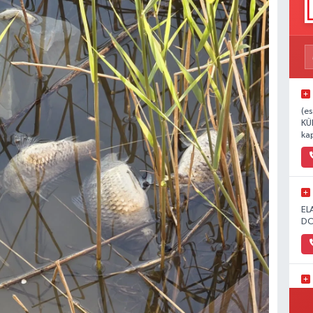
(es
KÜ
kap
EL
DO
1.