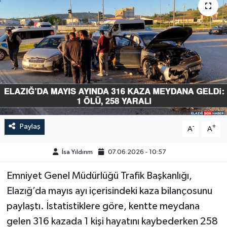
GÜNDEM
HABERDE İNSAN
KÜLTÜR-SANAT
MAGAZİN
MEDYA
Paylaş
-
+
A
A
ÖZEL HABER
İsa Yıldırım
07.06.2026 - 10:57
POLİTİKA
Emniyet Genel Müdürlüğü Trafik Başkanlığı,
Elazığ’da mayıs ayı içerisindeki kaza bilançosunu
SAĞLIK
paylaştı. İstatistiklere göre, kentte meydana
gelen 316 kazada 1 kişi hayatını kaybederken 258
SİYASET