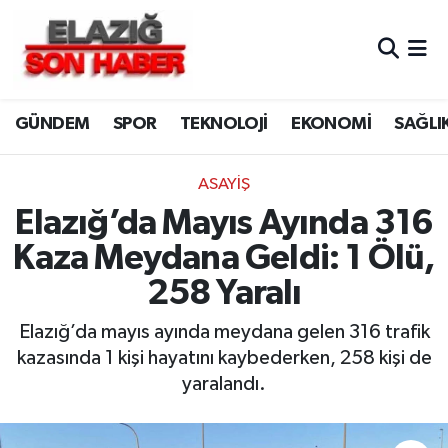
CANLI YAYIN
Merkez Hava Durumu
GÜNDEM
SPOR
TEKNOLOJİ
EKONOMİ
SAĞLI
ASAYİŞ
Merkez Trafik Yoğunluk Haritası
BİLİM VE TEKNOLOJİ
Süper Lig Puan Durumu ve Fikstür
ASAYİŞ
Elazığ’da Mayıs Ayında 316
DÜNYA
Tüm Manşetler
Kaza Meydana Geldi: 1 Ölü,
EĞİTİM
Son Dakika Haberleri
258 Yaralı
EKONOMİ
Haber Arşivi
Elazığ’da mayıs ayında meydana gelen 316 trafik
kazasında 1 kişi hayatını kaybederken, 258 kişi de
ELAZIĞ
yaralandı.
GENEL