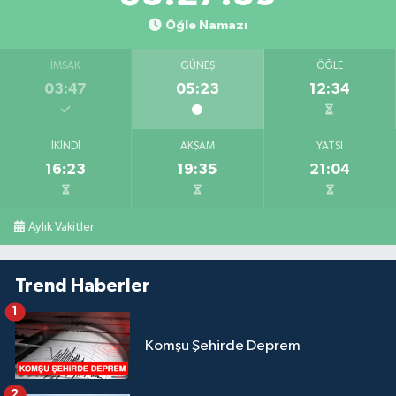
Öğle Namazı
İMSAK
GÜNEŞ
ÖĞLE
03:47
05:23
12:34
İKINDI
AKŞAM
YATSI
16:23
19:35
21:04
Aylık Vakitler
Trend Haberler
1
Komşu Şehirde Deprem
2