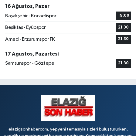
16 Ağustos, Pazar
Başakşehir - Kocaelispor
19:00
Beşiktaş - Eyüpspor
21:30
Amed - Erzurumspor FK
21:30
17 Ağustos, Pazartesi
Samsunspor - Göztepe
21:30
elazigsonhabercom, yepyeni temasıyla sizleri buluştururken,
sadelik ve modernizmi bir araya getiriyor. Karmaşıklıktan kaçınıyor