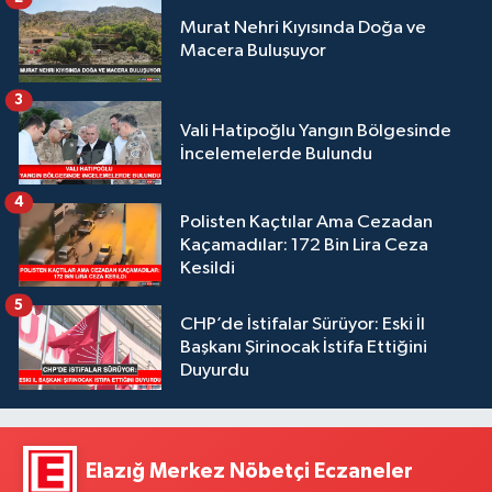
Murat Nehri Kıyısında Doğa ve
Macera Buluşuyor
3
Vali Hatipoğlu Yangın Bölgesinde
İncelemelerde Bulundu
4
Polisten Kaçtılar Ama Cezadan
Kaçamadılar: 172 Bin Lira Ceza
Kesildi
5
CHP’de İstifalar Sürüyor: Eski İl
Başkanı Şirinocak İstifa Ettiğini
Duyurdu
Elazığ Merkez Nöbetçi Eczaneler