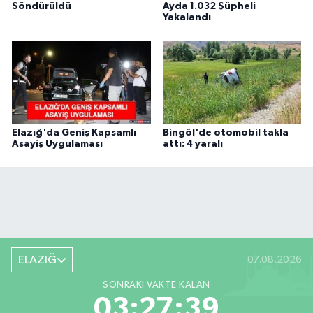
Söndürüldü
Ayda 1.032 Şüpheli
Yakalandı
Elazığ'da Geniş Kapsamlı
Bingöl'de otomobil takla
Asayiş Uygulaması
attı: 4 yaralı
ELAZIĞ
07.08.2026
SONRAKI VAKTE KALAN
03:27:39