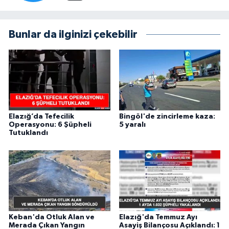
Bunlar da ilginizi çekebilir
Elazığ’da Tefecilik
Bingöl'de zincirleme kaza:
Operasyonu: 6 Şüpheli
5 yaralı
Tutuklandı
Keban'da Otluk Alan ve
Elazığ'da Temmuz Ayı
Merada Çıkan Yangın
Asayiş Bilançosu Açıklandı: 1