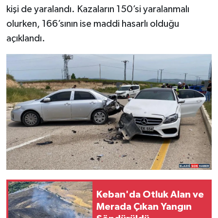
kişi de yaralandı. Kazaların 150’si yaralanmalı
SPOR
olurken, 166’sının ise maddi hasarlı olduğu
açıklandı.
TEKNOLOJİ
YAŞAM
Keban'da Otluk Alan ve
Merada Çıkan Yangın