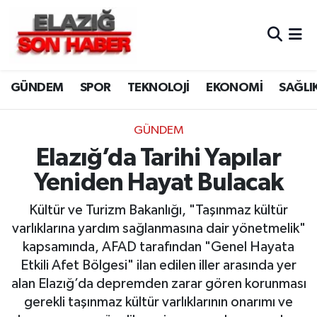
CANLI YAYIN
Merkez Hava Durumu
GÜNDEM
SPOR
TEKNOLOJİ
EKONOMİ
SAĞLI
ASAYİŞ
Merkez Trafik Yoğunluk Haritası
BİLİM VE TEKNOLOJİ
Süper Lig Puan Durumu ve Fikstür
GÜNDEM
Elazığ’da Tarihi Yapılar
DÜNYA
Tüm Manşetler
Yeniden Hayat Bulacak
EĞİTİM
Son Dakika Haberleri
Kültür ve Turizm Bakanlığı, "Taşınmaz kültür
varlıklarına yardım sağlanmasına dair yönetmelik"
EKONOMİ
Haber Arşivi
kapsamında, AFAD tarafından "Genel Hayata
Etkili Afet Bölgesi" ilan edilen iller arasında yer
ELAZIĞ
alan Elazığ’da depremden zarar gören korunması
gerekli taşınmaz kültür varlıklarının onarımı ve
GENEL