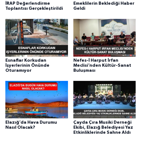
İRAP Değerlendirme
Emeklilerin Beklediği Haber
Toplantısı Gerçekleştirildi
Geldi
Esnaflar Korkudan
Nefes-İ Harput İrfan
İşyerlerinin Önünde
Meclisi’nden Kültür-Sanat
Oturamıyor
Buluşması
Elazığ’da Hava Durumu
Çayda Çıra Musiki Derneği
Nasıl Olacak?
Ekibi, Elazığ Belediyesi Yaz
Etkinliklerinde Sahne Aldı