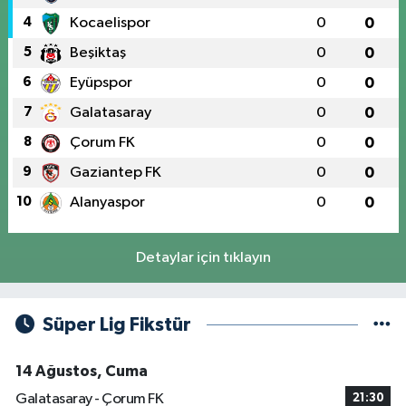
4
Kocaelispor
0
0
5
Beşiktaş
0
0
6
Eyüpspor
0
0
7
Galatasaray
0
0
8
Çorum FK
0
0
9
Gaziantep FK
0
0
10
Alanyaspor
0
0
Detaylar için tıklayın
Süper Lig Fikstür
14 Ağustos, Cuma
Galatasaray - Çorum FK
21:30