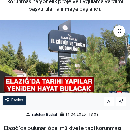
korunmasına yönelik proje ve uygulama yardımı
başvuruları alınmaya başlandı.
GÜNDEM
HABERDE İNSAN
KÜLTÜR-SANAT
MAGAZİN
MEDYA
ÖZEL HABER
POLİTİKA
Paylaş
-
+
A
A
SAĞLIK
Batuhan Baskal
14.04.2025 - 13:08
Elazığ’da bulunan özel mülkiyete tabi korunması
SİYASET