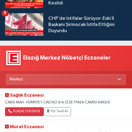
Kesildi
5
CHP’de İstifalar Sürüyor: Eski İl
Başkanı Şirinocak İstifa Ettiğini
Duyurdu
Elazığ Merkez Nöbetçi Eczaneler
Sağlık Eczanesi
ÇARŞI MAH. HÜRRİYET CAD.NO:8 A İZZETPAŞA CAMİSİ KARŞISI
0 (424) 218 04 03
Yol Tarifi Al
Murat Eczanesi