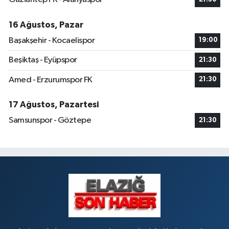
Dogan Eczanesi
Rüstempaşa Mahallesi, Kazım Karabekir Caddesi No:42 B Merkez Elazığ
16 Ağustos, Pazar
0 (424) 234 20 28
Yol Tarifi Al
Başakşehir - Kocaelispor
19:00
Makfire Eczanesi
Beşiktaş - Eyüpspor
21:30
Çaydaçıra Mahallesi, Adnan Kahveci Caddesi, No:29 Merkez Elazığ
Amed - Erzurumspor FK
21:30
0 (424) 238 80 01
Yol Tarifi Al
17 Ağustos, Pazartesi
Samsunspor - Göztepe
21:30