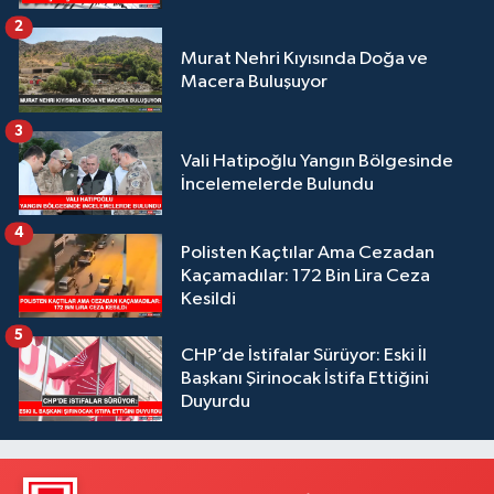
2
Murat Nehri Kıyısında Doğa ve
Macera Buluşuyor
3
Vali Hatipoğlu Yangın Bölgesinde
İncelemelerde Bulundu
4
Polisten Kaçtılar Ama Cezadan
Kaçamadılar: 172 Bin Lira Ceza
Kesildi
5
CHP’de İstifalar Sürüyor: Eski İl
Başkanı Şirinocak İstifa Ettiğini
Duyurdu