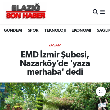
CANLI YAYIN
Merkez Hava Durumu
GÜNDEM
SPOR
TEKNOLOJİ
EKONOMİ
SAĞLI
ASAYİŞ
Merkez Trafik Yoğunluk Haritası
BİLİM VE TEKNOLOJİ
Süper Lig Puan Durumu ve Fikstür
YAŞAM
EMD İzmir Şubesi,
DÜNYA
Tüm Manşetler
Nazarköy’de 'yaza
EĞİTİM
Son Dakika Haberleri
merhaba' dedi
EKONOMİ
Haber Arşivi
ELAZIĞ
GENEL