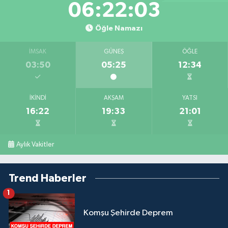
06:22:02
Öğle Namazı
İMSAK
GÜNEŞ
ÖĞLE
03:50
05:25
12:34
İKINDI
AKŞAM
YATSI
16:22
19:33
21:01
Aylık Vakitler
Trend Haberler
1
Komşu Şehirde Deprem