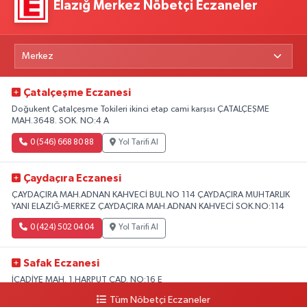
Elazığ Merkez Nöbetçi Eczaneler
Çatalçeşme Eczanesi
Doğukent Çatalçeşme Tokileri ikinci etap cami karşısı ÇATALÇEŞME
MAH.3648. SOK. NO:4 A
0 (546) 668 80 88
Yol Tarifi Al
Çaydaçıra Eczanesi
ÇAYDAÇIRA MAH.ADNAN KAHVECİ BUL.NO 114 ÇAYDAÇIRA MUHTARLIK
YANI ELAZIĞ-MERKEZ ÇAYDAÇIRA MAH.ADNAN KAHVECİ SOK.NO:114
0 (424) 502 04 04
Yol Tarifi Al
Safak Eczanesi
İCADİYE MAH. 1.HARPUT CAD. NO:16 E
Tüm Nöbetçi Eczaneler
0 (424) 233 01 75
Yol Tarifi Al