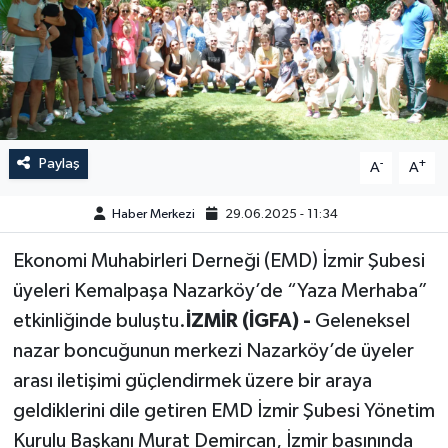
GÜNDEM
HABERDE İNSAN
KÜLTÜR-SANAT
Paylaş
-
+
A
A
MAGAZİN
Haber Merkezi
29.06.2025 - 11:34
MEDYA
Ekonomi Muhabirleri Derneği (EMD) İzmir Şubesi
üyeleri Kemalpaşa Nazarköy’de “Yaza Merhaba”
ÖZEL HABER
etkinliğinde buluştu.
İZMİR (İGFA) -
Geleneksel
POLİTİKA
nazar boncuğunun merkezi Nazarköy’de üyeler
arası iletişimi güçlendirmek üzere bir araya
SAĞLIK
geldiklerini dile getiren EMD İzmir Şubesi Yönetim
Kurulu Başkanı Murat Demircan, İzmir basınında
SİYASET