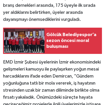
branş dernekleri arasında, 175 üyeyle ilk sırada
SPOR
yer aldıklarını belirtirken, üyeler arasında
dayanışmayı önemsediklerini vurguladı.
TEKNOLOJİ
Gölcük Belediyespor’a
YAŞAM
sezon öncesi moral
buluşması
EMD İzmir Şubesi üyelerinin İzmir ekonomisindeki
gelişmeleri kamuoyu ile paylaşırken yoğun mesai
harcadıklarını ifade eden Demircan, "Gündem
yoğunluğuna tatlı bir mola vererek, iş hayatının
stresinden uzak bir zaman diliminde birlikte olma
fırsatı yakaladık. Önümüzdeki süreçte hayata
geçireceğimiz projelerle ilgili üyelerimizle istişare