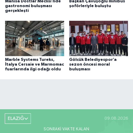
Manisa Dostlar Meclisi’nde
Başkan Çavuşoğlu minibüs
gastronomi buluşması
şoförleriyle buluştu
gerçekleşti
Marble Systems Tureks,
Gölcük Belediyespor’a
İtalya Cersaie ve Marmomac
sezon öncesi moral
fuarlarında ilgi odağı oldu
buluşması
ELAZIĞ
09.08.2026
SONRAKI VAKTE KALAN