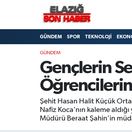
CANLI YAYIN
Merkez Hava Durumu
GÜNDEM
SPOR
TEKNOLOJİ
EKON
ASAYİŞ
Merkez Trafik Yoğunluk Haritası
BİLİM VE TEKNOLOJİ
Süper Lig Puan Durumu ve Fikstür
GÜNDEM
Gençlerin Se
DÜNYA
Tüm Manşetler
Öğrencileri
EĞİTİM
Son Dakika Haberleri
EKONOMİ
Haber Arşivi
Şehit Hasan Halit Küçük Orta
Nafiz Koca’nın kaleme aldığı y
ELAZIĞ
Müdürü Beraat Şahin’in müdah
GENEL