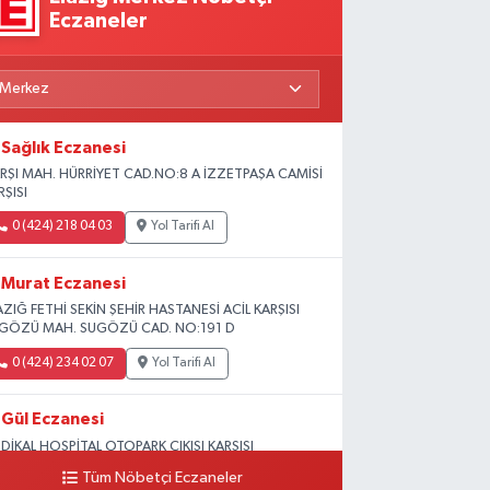
Eczaneler
Sağlık Eczanesi
RŞI MAH. HÜRRİYET CAD.NO:8 A İZZETPAŞA CAMİSİ
RŞISI
0 (424) 218 04 03
Yol Tarifi Al
Murat Eczanesi
AZIĞ FETHİ SEKİN ŞEHİR HASTANESİ ACİL KARŞISI
GÖZÜ MAH. SUGÖZÜ CAD. NO:191 D
0 (424) 234 02 07
Yol Tarifi Al
Gül Eczanesi
DİKAL HOSPİTAL OTOPARK ÇIKIŞI KARŞISI
GUNLAR MAH. ADALET SOK.NO:70 B (MEDİKAL
Tüm Nöbetçi Eczaneler
RK HASTANESİ ARKASI OTOPARK ÇIKIŞI KARŞISI)