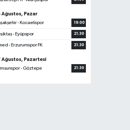
6 Ağustos, Pazar
şakşehir - Kocaelispor
19:00
şiktaş - Eyüpspor
21:30
ed - Erzurumspor FK
21:30
7 Ağustos, Pazartesi
msunspor - Göztepe
21:30