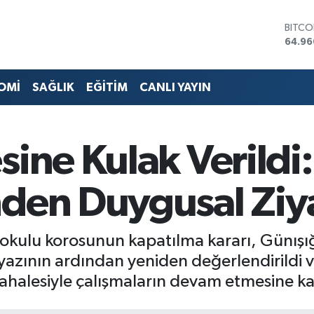
DOLA
47,74
EURO
55,25
STERL
OMİ
SAĞLIK
EĞİTİM
CANLI YAYIN
64,48
GRAM 
6660
BİST1
sine Kulak Verildi
13.77
BITCO
64.96
nden Duygusal Ziy
okulu korosunun kapatılma kararı, Günışığ
azının ardından yeniden değerlendirildi ve 
alesiyle çalışmaların devam etmesine kara