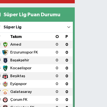
0 (424) 236 52 18
Yol Tarifi Al
Süper Lig Puan Durumu
Yıldız Eczanesi
RAT ÜNÜVERSİTESİ HASTANESİNİN KARŞISI TRAFİK
Süper Lig
IKLARININ YANI Üniversite Mah.Yunus Emre Bulvarı
:2 A
#
Takım
O
P
0 (424) 236 61 40
Yol Tarifi Al
1
Amed
0
0
2
Erzurumspor FK
0
0
3
Başakşehir
0
0
4
Kocaelispor
0
0
5
Beşiktaş
0
0
6
Eyüpspor
0
0
7
Galatasaray
0
0
8
Çorum FK
0
0