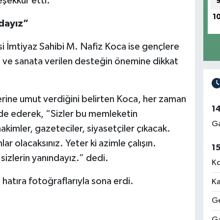
eşekkür etti.
1
dayız”
i İmtiyaz Sahibi M. Nafiz Koca ise gençlere
 ve sanata verilen desteğin önemine dikkat
lerine umut verdiğini belirten Koca, her zaman
1
fade ederek, “Sizler bu memleketin
Ga
akimler, gazeteciler, siyasetçiler çıkacak.
lar olacaksınız. Yeter ki azimle çalışın.
1
sizlerin yanındayız.” dedi.
Ko
 hatıra fotoğraflarıyla sona erdi.
Ka
Ge
Ga