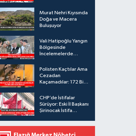
Murat Nehri Kıyısında
Doğa ve Macera
Buluşuyor
Vali Hatipoğlu Yangın
Bölgesinde
İncelemelerde
Bulundu
Polisten Kaçtılar Ama
Cezadan
Kaçamadılar: 172 Bin
Lira Ceza Kesildi
CHP’de İstifalar
Sürüyor: Eski İl Başkanı
Şirinocak İstifa
Ettiğini Duyurdu
Elazığ Merkez Nöbetçi