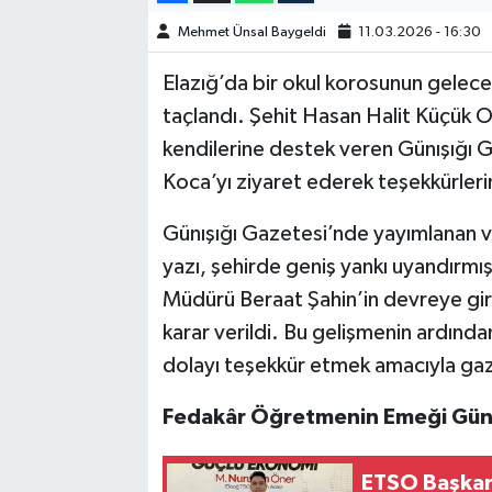
Mehmet Ünsal Baygeldi
11.03.2026 - 16:30
SPOR
Elazığ’da bir okul korosunun geleceği
TEKNOLOJİ
taçlandı. Şehit Hasan Halit Küçük O
kendilerine destek veren Günışığı G
YAŞAM
Koca’yı ziyaret ederek teşekkürlerini
Günışığı Gazetesi’nde yayımlanan ve
yazı, şehirde geniş yankı uyandırmışt
Müdürü Beraat Şahin’in devreye gi
karar verildi. Bu gelişmenin ardınd
dolayı teşekkür etmek amacıyla gaze
Fedakâr Öğretmenin Emeği Gün
ETSO Başkan 