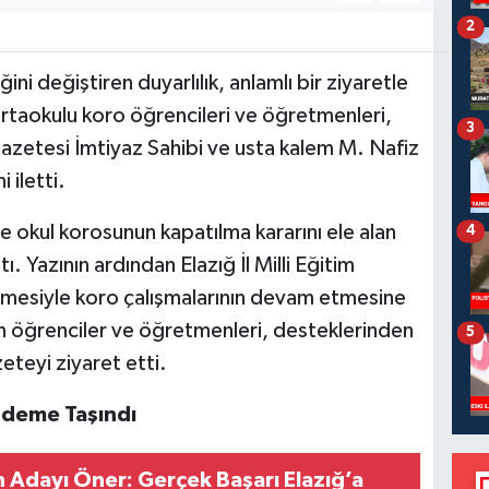
2
ni değiştiren duyarlılık, anlamlı bir ziyaretle
rtaokulu koro öğrencileri ve öğretmenleri,
3
azetesi İmtiyaz Sahibi ve usta kalem M. Nafiz
 iletti.
 okul korosunun kapatılma kararını ele alan
4
ı. Yazının ardından Elazığ İl Milli Eğitim
rmesiyle koro çalışmalarının devam etmesine
an öğrenciler ve öğretmenleri, desteklerinden
5
teyi ziyaret etti.
deme Taşındı
Adayı Öner: Gerçek Başarı Elazığ’a