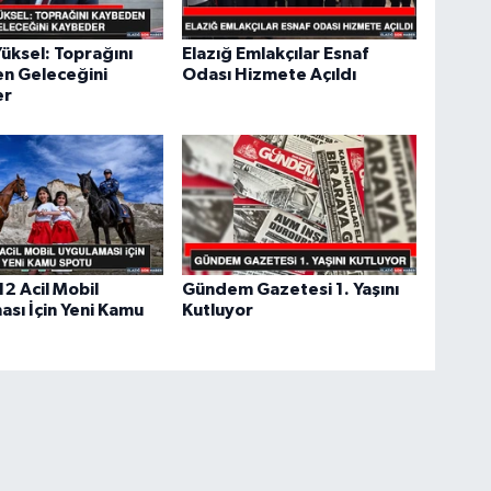
üksel: Toprağını
Elazığ Emlakçılar Esnaf
n Geleceğini
Odası Hizmete Açıldı
er
2 Acil Mobil
Gündem Gazetesi 1. Yaşını
sı İçin Yeni Kamu
Kutluyor