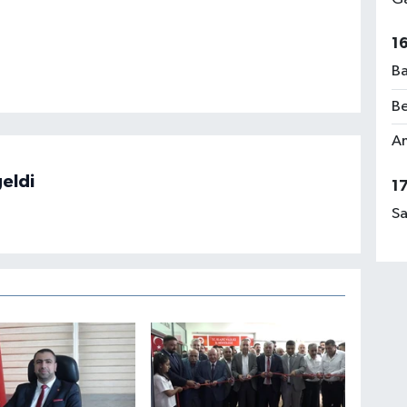
1
Ba
Be
Am
eldi
1
Sa