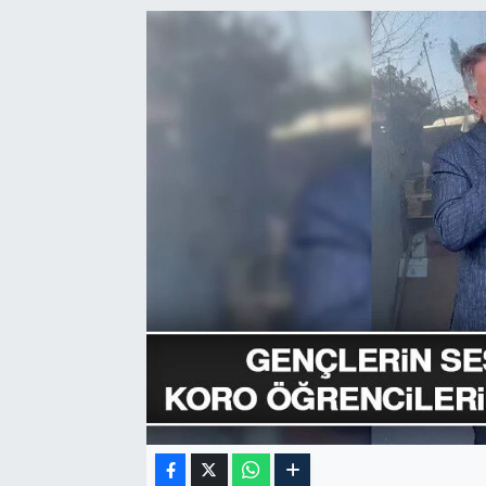
GÜNDEM
HABERDE İNSAN
KÜLTÜR-SANAT
MAGAZİN
MEDYA
ÖZEL HABER
POLİTİKA
SAĞLIK
SİYASET