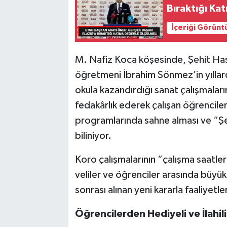
Bıraktığı Ka
İçeriği Görünt
M. Nafiz Koca köşesinde, Şehit Ha
öğretmeni İbrahim Sönmez’in yıllar
okula kazandırdığı sanat çalışmaları
fedakârlık ederek çalışan öğrenciler
programlarında sahne alması ve “Şe
biliniyor.
Koro çalışmalarının “çalışma saatle
veliler ve öğrenciler arasında büyü
sonrası alınan yeni kararla faaliyet
Öğrencilerden Hediyeli ve İlahil