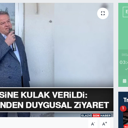
İMS
03:
T
1
-
+
A
A