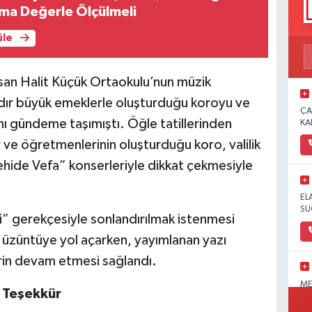
tma Değerle Ölçülmeli
üle
san Halit Küçük Ortaokulu’nun müzik
dır büyük emeklerle oluşturduğu koroyu ve
ÇA
nı gündeme taşımıştı. Öğle tatillerinden
KA
 ve öğretmenlerinin oluşturduğu koro, valilik
hide Vefa” konserleriyle dikkat çekmesiyle
EL
SU
ri” gerekçesiyle sonlandırılmak istenmesi
k üzüntüye yol açarken, yayımlanan yazı
lerin devam etmesi sağlandı.
ME
i Teşekkür
OL
PA