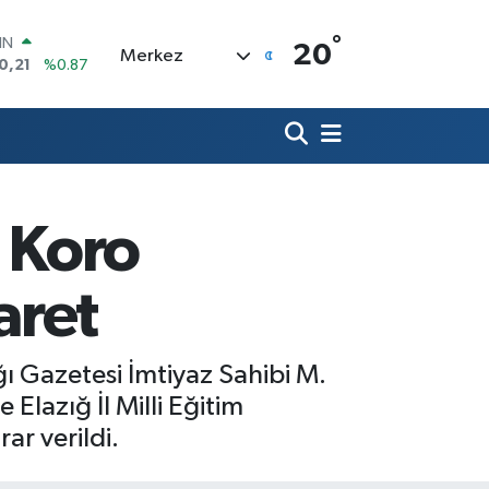
°
R
20
Merkez
36
%0.18
10
%0.32
İN
11
%0.38
ALTIN
.55
%0.03
00
: Koro
9
%-14
IN
0,21
%0.87
aret
ı Gazetesi İmtiyaz Sahibi M.
Elazığ İl Milli Eğitim
r verildi.