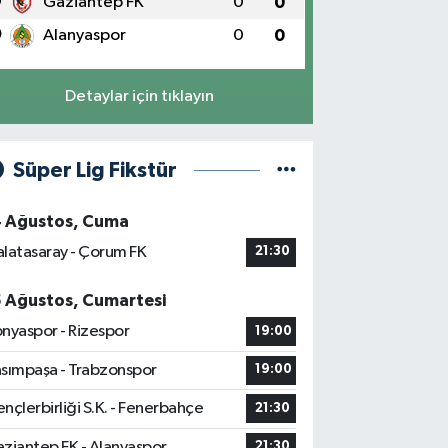
9
Gaziantep FK
0
0
0
Alanyaspor
0
0
Detaylar için tıklayın
Süper Lig Fikstür
4 Ağustos, Cuma
latasaray - Çorum FK
21:30
5 Ağustos, Cumartesi
nyaspor - Rizespor
19:00
sımpaşa - Trabzonspor
19:00
nçlerbirliği S.K. - Fenerbahçe
21:30
ziantep FK - Alanyaspor
21:30