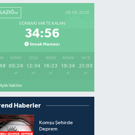
ELAZIĞ
08.08.2026
SONRAKI VAKTE KALAN
34:55
İmsak Namazı
AK
GÜNEŞ
ÖĞLE
İKINDI
AKŞAM
YATSI
48
05:24
12:34
16:23
19:34
21:03
Aylık Vakitler
rend Haberler
Komşu Şehirde
Deprem