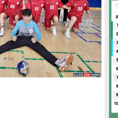
(H
SA
1