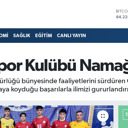
BITCO
64.22
DOLA
47,71
EURO
55,03
OMİ
SAĞLIK
EĞİTİM
CANLI YAYIN
STERL
64,24
GRAM 
6510.
Spor Kulübü Namağ
BİST1
13.79
dürlüğü bünyesinde faaliyetlerini sürdüren
aya koyduğu başarılarla ilimizi gururland