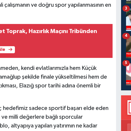
inli çalışmanın ve doğru spor yapılanmasının en
3
 Toprak, Hazırlık Maçını Tribünden
4
üle
5
lenmeden, kendi evlatlarımızla hem Küçük
amağlup şekilde finale yükseltilmesi hem de
ıkması, Elazığ spor tarihi adına önemli bir
k; hedefimiz sadece sportif başarı elde eden
i ve milli değerlere bağlı sporcular
blo, altyapıya yapılan yatırımın ne kadar