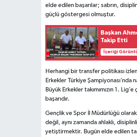
elde edilen başarılar; sabrın, disipl
güçlü göstergesi olmuştur.
SPOR
TEKNOLOJİ
Başkan Ahmet
Takip Etti
YAŞAM
İçeriği Görünt
Herhangi bir transfer politikası iz
Erkekler Türkiye Şampiyonası’nda n
Büyük Erkekler takımımızın 1. Lig’e ç
başarıdır.
Gençlik ve Spor İl Müdürlüğü olara
değil, aynı zamanda ahlaklı, disiplinl
yetiştirmektir. Bugün elde edilen ta