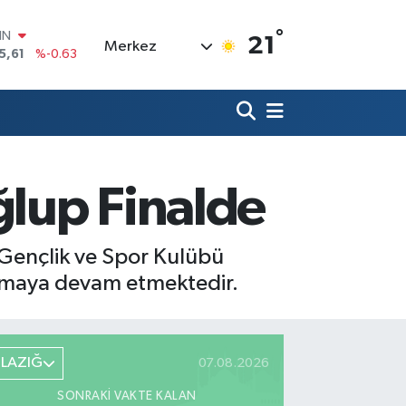
IN
°
5,61
%-0.63
21
Merkez
R
43
%0.16
17
%-0.02
İN
63
%0.07
ALTIN
40
%0.45
lup Finalde
00
9
%70
 Gençlik ve Spor Kulübü
ırmaya devam etmektedir.
ELAZIĞ
07.08.2026
SONRAKI VAKTE KALAN