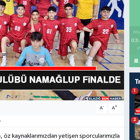
İMS
03:
T
1
-
+
A
A
2
0
a, öz kaynaklarımızdan yetişen sporcularımızla