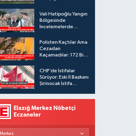
Vali Hatipoğlu Yangın
Bölgesinde
İncelemelerde
Bulundu
Polisten Kaçtılar Ama
Cezadan
Kaçamadılar: 172 Bin
Lira Ceza Kesildi
CHP’de İstifalar
Sürüyor: Eski İl Başkanı
Şirinocak İstifa
Ettiğini Duyurdu
Elazığ Merkez Nöbetçi
Eczaneler