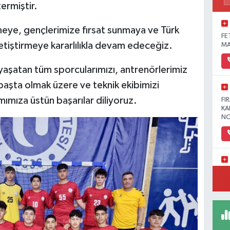
ermiştir.
rmeye, gençlerimize fırsat sunmaya ve Türk
FE
tiştirmeye kararlılıkla devam edeceğiz.
MA
 yaşatan tüm sporcularımızı, antrenörlerimiz
aşta olmak üzere ve teknik ekibimizi
mımıza üstün başarılar diliyoruz.
FI
KA
NO
YE
MA