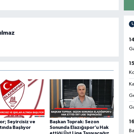
ılmaz
1
Ga
1
Ko
Ka
Ge
Ga
1
or; Seyircisiz ve
Başkan Toprak: Sezon
ltında Başlıyor
Sonunda Elazığspor’u Hak
Ba
ettiği Üst Lige Taşıyacağız