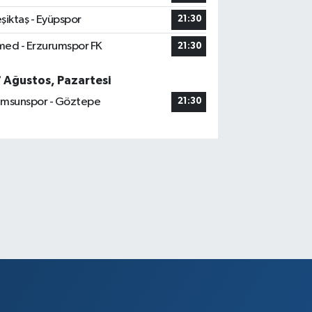
şiktaş - Eyüpspor
21:30
ed - Erzurumspor FK
21:30
7 Ağustos, Pazartesi
msunspor - Göztepe
21:30