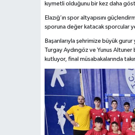
kıymetli olduğunu bir kez daha göst
Elazığ’ın spor altyapısını güçlendi
sporuna değer katacak sporcular ye
Başarılarıyla şehrimize büyük gurur
Turgay Aydıngöz ve Yunus Altuner b
kutluyor, final müsabakalarında takı