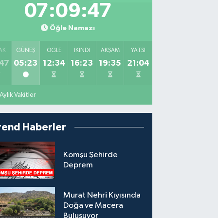
07:09:46
Öğle Namazı
AK
GÜNEŞ
ÖĞLE
İKINDI
AKŞAM
YATSI
47
05:23
12:34
16:23
19:35
21:04
Aylık Vakitler
rend Haberler
Komşu Şehirde
Deprem
Murat Nehri Kıyısında
Doğa ve Macera
Buluşuyor