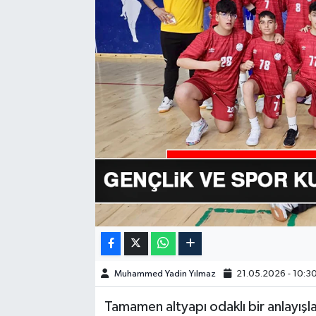
GÜNDEM
HABERDE İNSAN
KÜLTÜR-SANAT
MAGAZİN
MEDYA
ÖZEL HABER
POLİTİKA
Muhammed Yadin Yılmaz
21.05.2026 - 10:3
SAĞLIK
Tamamen altyapı odaklı bir anlayışl
SİYASET