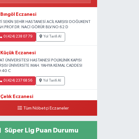
Bıngöl Eczanesi
Tİ SEKİN ŞEHİR HASTANESİ ACİL KARŞISI DOĞUKENT
H.PROF.DR. NACİ GÖRÜR BLV.NO:62 D
0 (424) 238 07 79
Yol Tarifi Al
Küçük Eczanesi
RAT ÜNİVERSİTESİ HASTANESİ POLİKLİNİK KAPISI
RŞISI ÜNİVERSİTE MAH. YAHYA KEMAL CADDESI
:40 C
0 (424) 237 68 56
Yol Tarifi Al
Çelık Eczanesi
MİŞLİK TOKİ 1. ETAP CAMİİ KARŞISI GÜNEYKENT
Tüm Nöbetçi Eczaneler
H. 19730 SOK. NO:6 A
0 (424) 236 63 34
Yol Tarifi Al
Süper Lig Puan Durumu
Tanrıverdı Eczanesi