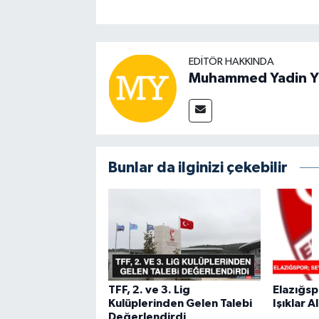
EDITÖR HAKKINDA
Muhammed Yadin Y
Bunlar da ilginizi çekebilir
TFF, 2. ve 3. Lig
Elazığsp
Kulüplerinden Gelen Talebi
Işıklar A
Değerlendirdi