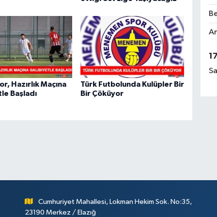
Be
Am
1
Sa
or, Hazırlık Maçına
Türk Futbolunda Kulüpler Bir
tle Başladı
Bir Çöküyor
Cumhuriyet Mahallesi, Lokman Hekim Sok. No:35,
23190 Merkez / Elazığ