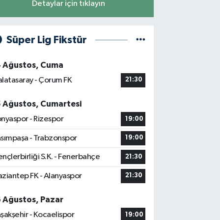
Detaylar için tıklayın
Süper Lig Fikstür
4 Ağustos, Cuma
latasaray - Çorum FK
21:30
5 Ağustos, Cumartesi
nyaspor - Rizespor
19:00
sımpaşa - Trabzonspor
19:00
nçlerbirliği S.K. - Fenerbahçe
21:30
ziantep FK - Alanyaspor
21:30
6 Ağustos, Pazar
şakşehir - Kocaelispor
19:00