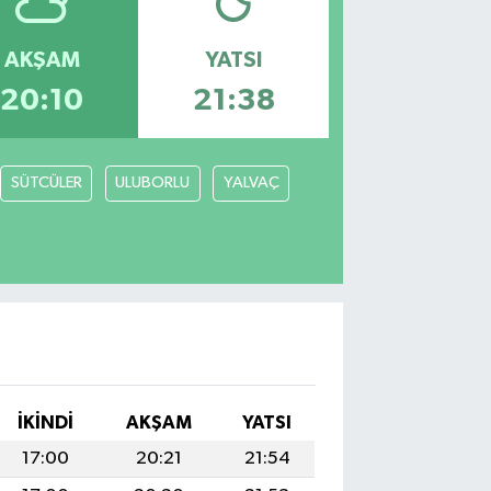
AKŞAM
YATSI
20:10
21:38
SÜTCÜLER
ULUBORLU
YALVAÇ
İKINDI
AKŞAM
YATSI
17:00
20:21
21:54