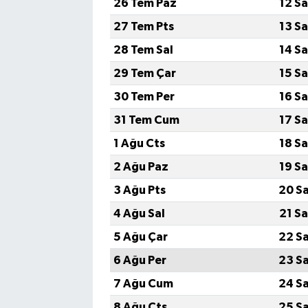
26 Tem Paz
12 S
27 Tem Pts
13 S
SPOR
28 Tem Sal
14 S
TEKNOLOJİ
29 Tem Çar
15 S
30 Tem Per
16 S
YAŞAM
31 Tem Cum
17 S
1 Ağu Cts
18 S
2 Ağu Paz
19 S
3 Ağu Pts
20 S
4 Ağu Sal
21 S
5 Ağu Çar
22 S
6 Ağu Per
23 S
7 Ağu Cum
24 S
8 Ağu Cts
25 S