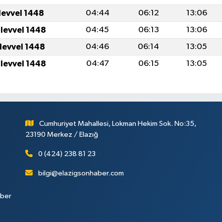
levvel 1448
04:44
06:12
13:06
ulevvel 1448
04:45
06:13
13:06
ulevvel 1448
04:46
06:14
13:05
ulevvel 1448
04:47
06:15
13:05
Cumhuriyet Mahallesi, Lokman Hekim Sok. No:35,
23190 Merkez / Elazığ
0 (424) 238 81 23
bilgi@elazigsonhaber.com
aber