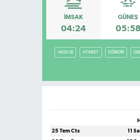
GÜNDEM
İMSAK
GÜNEŞ
04:24
05:5
HABERDE İNSAN
KÜLTÜR-SANAT
AKSU (I)
ATABEY
EĞİRDİR
GE
MAGAZİN
MEDYA
ÖZEL HABER
POLİTİKA
SAĞLIK
25 Tem Cts
11 S
SİYASET