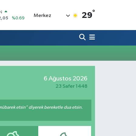
°
IN
29
Merkez
2,05
%0.69
R
06
%0.06
50
%0.02
N
98
%0.2
ALTIN
4
%0.32
00
6 Ağustos 2026
%48
23 Safer 1448
mübarek etsin" diyerek bereketle dua etsin.