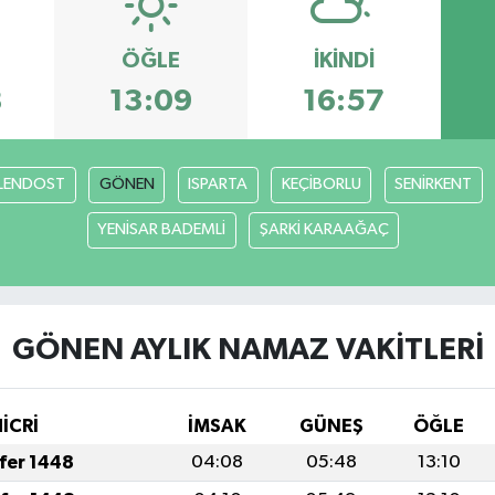
ÖĞLE
İKINDI
8
13:09
16:57
LENDOST
GÖNEN
ISPARTA
KEÇİBORLU
SENİRKENT
YENİSAR BADEMLİ
ŞARKİ KARAAĞAÇ
GÖNEN AYLIK NAMAZ VAKITLERI
HİCRİ
İMSAK
GÜNEŞ
ÖĞLE
afer 1448
04:08
05:48
13:10