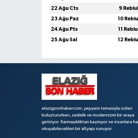
22 Ağu Cts
9 Rebiu
23 Ağu Paz
10 Rebi
24 Ağu Pts
11 Rebi
25 Ağu Sal
12 Rebi
elazigsonhabercom, yepyeni temasıyla sizleri
buluştururken, sadelik ve modernizmi bir araya
getiriyor. Karmaşıklıktan kaçınıyor ve insanlara h
okuyabilecekleri bir altyapı sunuyor.