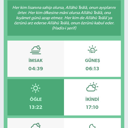
Her kim lisanına sahip olursa, Allâhü Teâlâ, onun ayıplarını
GÜNDEM
örter. Her kim öfkesine mâni olursa Allâhü Teâlâ, ona
kıyâmet günü azap etmez. Her kim de Allâhü Teâlâ'ya
özrünü arz ederse Allâhü Teâlâ, onun özrünü kabul eder.
HABERDE İNSAN
(Hadis-i şerif)
KÜLTÜR-SANAT
MAGAZİN
İMSAK
GÜNEŞ
MEDYA
04:39
06:13
ÖZEL HABER
POLİTİKA
ÖĞLE
İKINDI
13:22
17:10
SAĞLIK
SİYASET