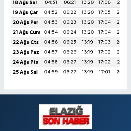
18 Ağu Sal
04:51
06:21
13:20
17:06
20:10
19 Ağu Çar
04:52
06:22
13:20
17:05
20:08
20 Ağu Per
04:53
06:23
13:20
17:04
20:07
21 Ağu Cum
04:54
06:24
13:20
17:04
20:06
22 Ağu Cts
04:56
06:25
13:19
17:03
20:04
23 Ağu Paz
04:57
06:26
13:19
17:02
20:03
24 Ağu Pts
04:58
06:27
13:19
17:02
20:01
25 Ağu Sal
04:59
06:27
13:19
17:01
20:00