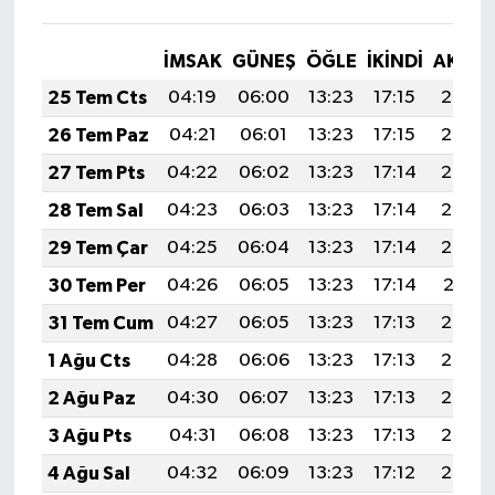
İMSAK
GÜNEŞ
ÖĞLE
İKINDI
AKŞA
25 Tem Cts
04:19
06:00
13:23
17:15
20:36
26 Tem Paz
04:21
06:01
13:23
17:15
20:35
27 Tem Pts
04:22
06:02
13:23
17:14
20:34
28 Tem Sal
04:23
06:03
13:23
17:14
20:33
29 Tem Çar
04:25
06:04
13:23
17:14
20:32
30 Tem Per
04:26
06:05
13:23
17:14
20:31
31 Tem Cum
04:27
06:05
13:23
17:13
20:30
1 Ağu Cts
04:28
06:06
13:23
17:13
20:29
2 Ağu Paz
04:30
06:07
13:23
17:13
20:28
3 Ağu Pts
04:31
06:08
13:23
17:13
20:27
4 Ağu Sal
04:32
06:09
13:23
17:12
20:26