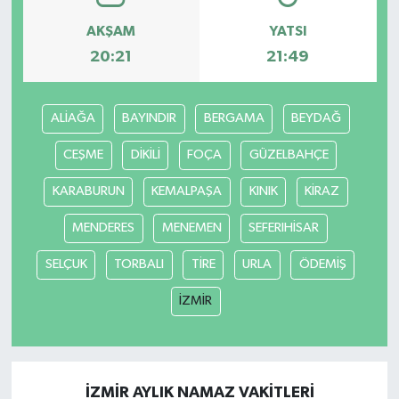
AKŞAM
YATSI
SPOR
20:21
21:49
TEKNOLOJİ
ALİAĞA
BAYINDIR
BERGAMA
BEYDAĞ
YAŞAM
CEŞME
DİKİLİ
FOÇA
GÜZELBAHÇE
KARABURUN
KEMALPAŞA
KINIK
KİRAZ
MENDERES
MENEMEN
SEFERIHİSAR
SELÇUK
TORBALI
TİRE
URLA
ÖDEMİŞ
İZMİR
İZMİR AYLIK NAMAZ VAKITLERI