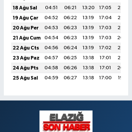
18 Ağu Sal
04:51
06:21
13:20
17:05
20:08
19 Ağu Çar
04:52
06:22
13:19
17:04
20:07
20 Ağu Per
04:53
06:23
13:19
17:03
20:06
21 Ağu Cum
04:54
06:23
13:19
17:03
20:04
22 Ağu Cts
04:56
06:24
13:19
17:02
20:03
23 Ağu Paz
04:57
06:25
13:18
17:01
20:02
24 Ağu Pts
04:58
06:26
13:18
17:01
20:00
25 Ağu Sal
04:59
06:27
13:18
17:00
19:59