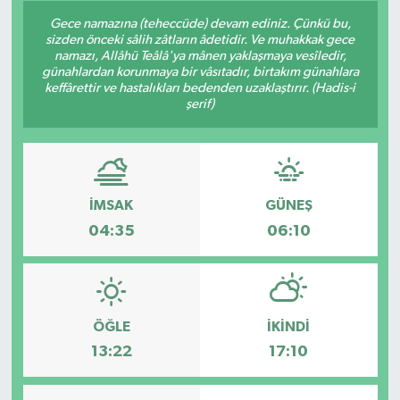
Gece namazına (teheccüde) devam ediniz. Çünkü bu,
GÜNDEM
sizden önceki sâlih zâtların âdetidir. Ve muhakkak gece
namazı, Allâhü Teâlâ'ya mânen yaklaşmaya vesîledir,
günahlardan korunmaya bir vâsıtadır, birtakım günahlara
HABERDE İNSAN
keffârettir ve hastalıkları bedenden uzaklaştırır. (Hadis-i
şerif)
KÜLTÜR-SANAT
MAGAZİN
İMSAK
GÜNEŞ
MEDYA
04:35
06:10
ÖZEL HABER
POLİTİKA
ÖĞLE
İKINDI
SAĞLIK
13:22
17:10
SİYASET