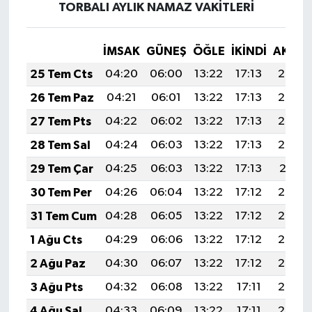
TORBALI AYLIK NAMAZ VAKITLERI
İMSAK
GÜNEŞ
ÖĞLE
İKINDI
AKŞA
25 Tem Cts
04:20
06:00
13:22
17:13
20:34
26 Tem Paz
04:21
06:01
13:22
17:13
20:33
27 Tem Pts
04:22
06:02
13:22
17:13
20:33
28 Tem Sal
04:24
06:03
13:22
17:13
20:32
29 Tem Çar
04:25
06:03
13:22
17:13
20:31
30 Tem Per
04:26
06:04
13:22
17:12
20:30
31 Tem Cum
04:28
06:05
13:22
17:12
20:29
1 Ağu Cts
04:29
06:06
13:22
17:12
20:28
2 Ağu Paz
04:30
06:07
13:22
17:12
20:27
3 Ağu Pts
04:32
06:08
13:22
17:11
20:26
4 Ağu Sal
04:33
06:09
13:22
17:11
20:25