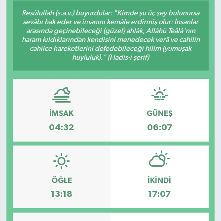
Resûlullah (s.a.v.) buyurdular: "Kimde şu üç şey bulunursa
GÜNDEM
sevâbı hak eder ve imanını kemâle erdirmiş olur: İnsanlar
arasında geçinebileceği (güzel) ahlâk, Allâhü Teâlâ'nın
haram kıldıklarından kendisini menedecek verâ ve cahilin
HABERDE İNSAN
cahilce hareketlerini defedebileceği hilim (yumuşak
huyluluk)." (Hadis-i şerif)
KÜLTÜR-SANAT
MAGAZİN
İMSAK
GÜNEŞ
MEDYA
04:32
06:07
ÖZEL HABER
POLİTİKA
ÖĞLE
İKINDI
SAĞLIK
13:18
17:07
SİYASET