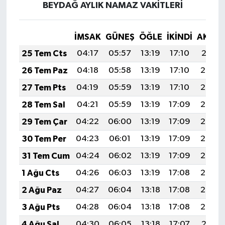
BEYDAĞ AYLIK NAMAZ VAKITLERI
İMSAK
GÜNEŞ
ÖĞLE
İKINDI
AKŞA
25 Tem Cts
04:17
05:57
13:19
17:10
20:31
26 Tem Paz
04:18
05:58
13:19
17:10
20:30
27 Tem Pts
04:19
05:59
13:19
17:10
20:29
28 Tem Sal
04:21
05:59
13:19
17:09
20:28
29 Tem Çar
04:22
06:00
13:19
17:09
20:27
30 Tem Per
04:23
06:01
13:19
17:09
20:26
31 Tem Cum
04:24
06:02
13:19
17:09
20:25
1 Ağu Cts
04:26
06:03
13:19
17:08
20:24
2 Ağu Paz
04:27
06:04
13:18
17:08
20:23
3 Ağu Pts
04:28
06:04
13:18
17:08
20:22
4 Ağu Sal
04:30
06:05
13:18
17:07
20:21