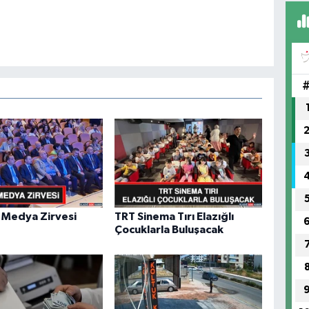
FI
IŞ
No
 Medya Zirvesi
TRT Sinema Tırı Elazığlı
Çocuklarla Buluşacak