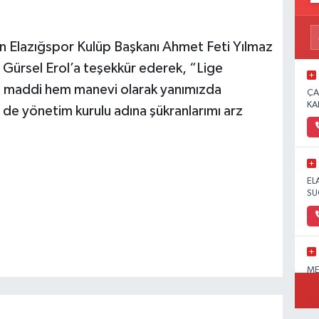
pan Elazığspor Kulüp Başkanı Ahmet Feti Yılmaz
i Gürsel Erol’a teşekkür ederek, “Lige
 maddi hem manevi olarak yanımızda
ÇA
KA
e yönetim kurulu adına şükranlarımı arz
EL
SU
ME
OL
PA