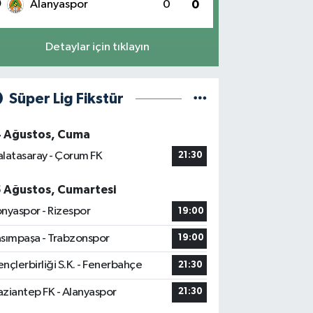
0
Alanyaspor
0
0
Detaylar için tıklayın
Süper Lig Fikstür
4 Ağustos, Cuma
latasaray - Çorum FK
21:30
5 Ağustos, Cumartesi
nyaspor - Rizespor
19:00
sımpaşa - Trabzonspor
19:00
nçlerbirliği S.K. - Fenerbahçe
21:30
ziantep FK - Alanyaspor
21:30