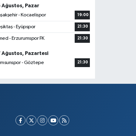
6 Ağustos, Pazar
şakşehir - Kocaelispor
19:00
şiktaş - Eyüpspor
21:30
ed - Erzurumspor FK
21:30
7 Ağustos, Pazartesi
msunspor - Göztepe
21:30