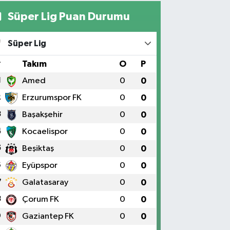
Süper Lig Puan Durumu
Yıldız Eczanesi
RAT ÜNÜVERSİTESİ HASTANESİNİN KARŞISI TRAFİK
Süper Lig
IKLARININ YANI Üniversite Mah.Yunus Emre Bulvarı
:2 A
#
Takım
O
P
0 (424) 236 61 40
Yol Tarifi Al
1
Amed
0
0
2
Erzurumspor FK
0
0
3
Başakşehir
0
0
4
Kocaelispor
0
0
5
Beşiktaş
0
0
6
Eyüpspor
0
0
7
Galatasaray
0
0
8
Çorum FK
0
0
9
Gaziantep FK
0
0