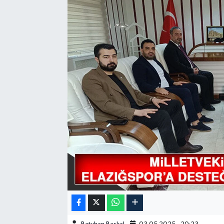
GÜNDEM
HABERDE İNSAN
KÜLTÜR-SANAT
MAGAZİN
MEDYA
ÖZEL HABER
POLİTİKA
SAĞLIK
SİYASET