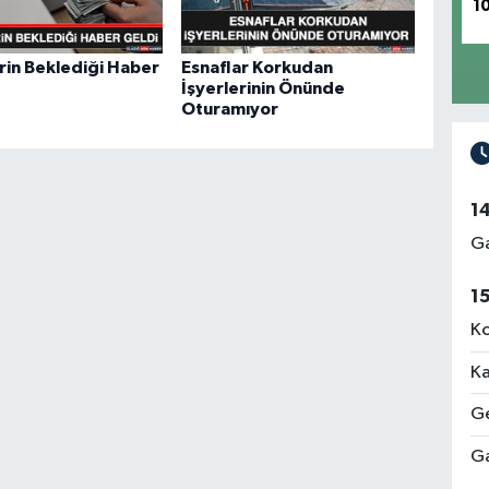
1
rin Beklediği Haber
Esnaflar Korkudan
İşyerlerinin Önünde
Oturamıyor
1
Ga
1
Ko
Ka
Ge
Ga