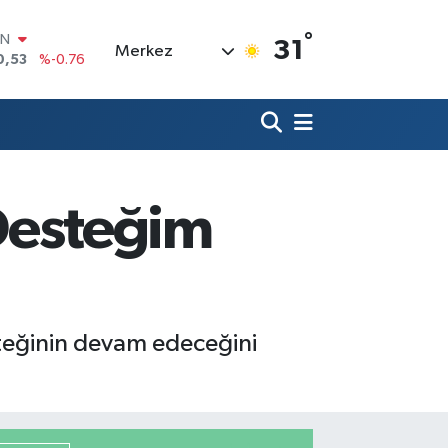
0,53
%-0.76
°
R
31
Merkez
69
%0.17
65
%0.01
İN
97
%0.02
ALTIN
81
%1.44
00
 Desteğim
7
%64
esteğinin devam edeceğini