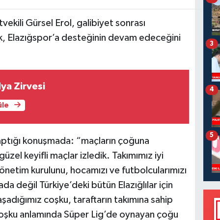
vekili Gürsel Erol, galibiyet sonrası
ek, Elazığspor’a desteğinin devam edeceğini
3
ya Zirvesi
4
üle
5
 yaptığı konuşmada: “maçların çoğuna
zel keyifli maçlar izledik. Takımımız iyi
yönetim kurulunu, hocamızı ve futbolcularımızı
da değil Türkiye’deki bütün Elazığlılar için
şadığımız coşku, taraftarın takımına sahip
coşku anlamında Süper Lig’de oynayan çoğu