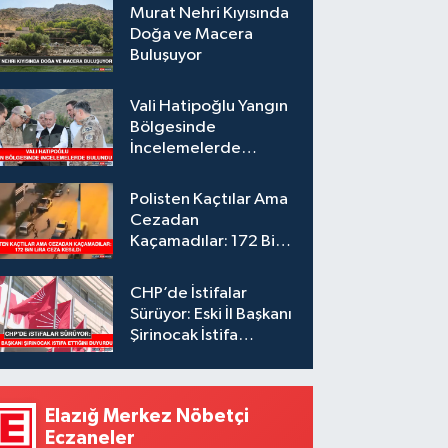
Murat Nehri Kıyısında
Doğa ve Macera
Buluşuyor
Vali Hatipoğlu Yangın
Bölgesinde
İncelemelerde
Bulundu
Polisten Kaçtılar Ama
Cezadan
Kaçamadılar: 172 Bin
Lira Ceza Kesildi
CHP’de İstifalar
Sürüyor: Eski İl Başkanı
Şirinocak İstifa
Ettiğini Duyurdu
Elazığ Merkez Nöbetçi
Eczaneler