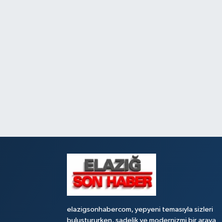
elazigsonhabercom, yepyeni temasıyla sizleri
buluştururken, sadelik ve modernizmi bir araya