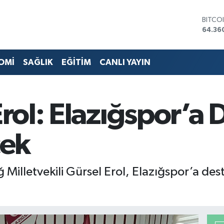
64.36
DOLA
47,70
EURO
55,02
STERL
OMİ
SAĞLIK
EĞİTİM
CANLI YAYIN
64,18
GRAM 
6574.
BİST1
 Erol: Elazığspor’a
13.88
ek
ğ Milletvekili Gürsel Erol, Elazığspor’a d