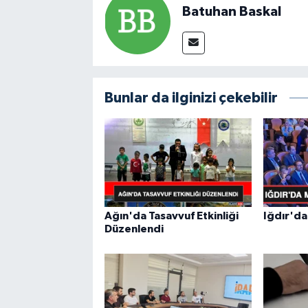
Batuhan Baskal
Bunlar da ilginizi çekebilir
Ağın'da Tasavvuf Etkinliği
Iğdır'da
Düzenlendi