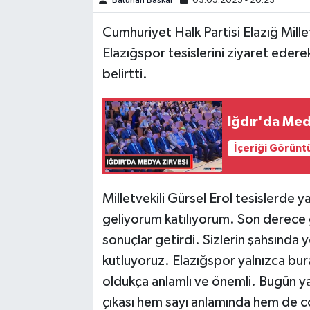
Batuhan Baskal
03.05.2025 - 20:23
Cumhuriyet Halk Partisi Elazığ Millet
SPOR
Elazığspor tesislerini ziyaret eder
TEKNOLOJİ
belirtti.
YAŞAM
Iğdır'da Med
İçeriği Görünt
Milletvekili Gürsel Erol tesislerde
geliyorum katılıyorum. Son derece gü
sonuçlar getirdi. Sizlerin şahsında 
kutluyoruz. Elazığspor yalnızca bura
oldukça anlamlı ve önemli. Bugün ya
çıkası hem sayı anlamında hem de 