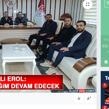
İMS
03:
T
1
-
+
A
A
2