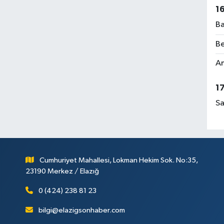
1
Ba
Be
Am
1
Sa
Cumhuriyet Mahallesi, Lokman Hekim Sok. No:35,
23190 Merkez / Elazığ
0 (424) 238 81 23
bilgi@elazigsonhaber.com