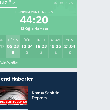
ELAZIĞ
07.08.2026
SONRAKI VAKTE KALAN
44:19
Öğle Namazı
AK
GÜNEŞ
ÖĞLE
İKINDI
AKŞAM
YATSI
47
05:23
12:34
16:23
19:35
21:04
Aylık Vakitler
rend Haberler
Komşu Şehirde
Deprem