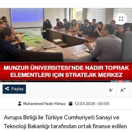
GÜNDEM
HABERDE İNSAN
KÜLTÜR-SANAT
MAGAZİN
MEDYA
ÖZEL HABER
Paylaş
-
+
A
A
POLİTİKA
Muhammed Yadin Yılmaz
12.03.2026 - 00:05
SAĞLIK
Avrupa Birliği ile Türkiye Cumhuriyeti Sanayi ve
Teknoloji Bakanlığı tarafından ortak finanse edilen
SİYASET