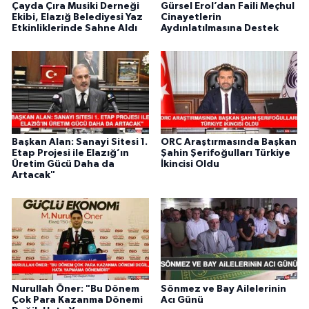
Çayda Çıra Musiki Derneği
Gürsel Erol’dan Faili Meçhul
Ekibi, Elazığ Belediyesi Yaz
Cinayetlerin
Etkinliklerinde Sahne Aldı
Aydınlatılmasına Destek
Başkan Alan: Sanayi Sitesi 1.
ORC Araştırmasında Başkan
Etap Projesi ile Elazığ’ın
Şahin Şerifoğulları Türkiye
Üretim Gücü Daha da
İkincisi Oldu
Artacak"
Nurullah Öner: "Bu Dönem
Sönmez ve Bay Ailelerinin
Çok Para Kazanma Dönemi
Acı Günü