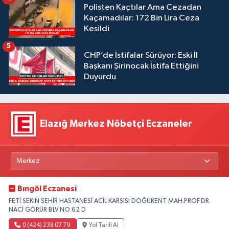
Polisten Kaçtılar Ama Cezadan
Kaçamadılar: 172 Bin Lira Ceza
Kesildi
5
CHP’de İstifalar Sürüyor: Eski İl
Başkanı Şirinocak İstifa Ettiğini
Duyurdu
Elazığ Merkez Nöbetçi Eczaneler
Bıngöl Eczanesi
FETİ SEKİN ŞEHİR HASTANESİ ACİL KARŞISI DOĞUKENT MAH.PROF.DR.
NACİ GÖRÜR BLV.NO:62 D
0 (424) 238 07 79
Yol Tarifi Al