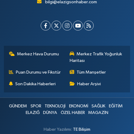
bilgi@elazigsonhaber.com
Merkez Hava Durumu
Merkez Trafik Yoğunluk
Haritası
Puan Durumu ve Fikstür
Tüm Manşetler
Son Dakika Haberleri
Haber Arşivi
GÜNDEM
SPOR
TEKNOLOJİ
EKONOMİ
SAĞLIK
EĞİTİM
ELAZIĞ
DÜNYA
ÖZEL HABER
MAGAZİN
Haber Yazılımı:
TE Bilişim