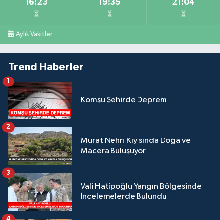
16:23
19:35
21:04
Aylık Vakitler
Trend Haberler
1
Komşu Şehirde Deprem
2
Murat Nehri Kıyısında Doğa ve
Macera Buluşuyor
3
Vali Hatipoğlu Yangın Bölgesinde
İncelemelerde Bulundu
4