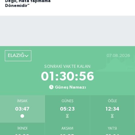
Değil, Hata Yapmama
Dönemidir"
ELAZIĞ
07.08.2026
SONRAKI VAKTE KALAN
01:30:55
Güneş Namazı
İMSAK
GÜNEŞ
ÖĞLE
03:47
05:23
12:34
İKINDI
AKŞAM
YATSI