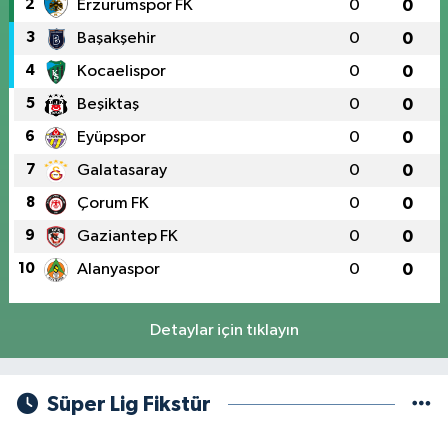
2
Erzurumspor FK
0
0
3
Başakşehir
0
0
4
Kocaelispor
0
0
5
Beşiktaş
0
0
6
Eyüpspor
0
0
7
Galatasaray
0
0
8
Çorum FK
0
0
9
Gaziantep FK
0
0
10
Alanyaspor
0
0
Detaylar için tıklayın
Süper Lig Fikstür