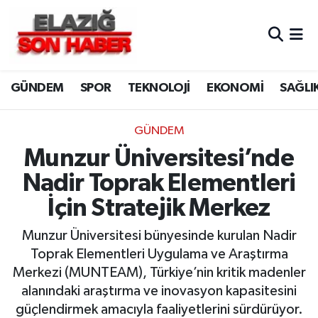
CANLI YAYIN
Merkez Hava Durumu
GÜNDEM
SPOR
TEKNOLOJİ
EKONOMİ
SAĞLI
ASAYİŞ
Merkez Trafik Yoğunluk Haritası
BİLİM VE TEKNOLOJİ
Süper Lig Puan Durumu ve Fikstür
GÜNDEM
Munzur Üniversitesi’nde
DÜNYA
Tüm Manşetler
Nadir Toprak Elementleri
EĞİTİM
Son Dakika Haberleri
İçin Stratejik Merkez
EKONOMİ
Haber Arşivi
Munzur Üniversitesi bünyesinde kurulan Nadir
Toprak Elementleri Uygulama ve Araştırma
ELAZIĞ
Merkezi (MUNTEAM), Türkiye’nin kritik madenler
alanındaki araştırma ve inovasyon kapasitesini
GENEL
güçlendirmek amacıyla faaliyetlerini sürdürüyor.