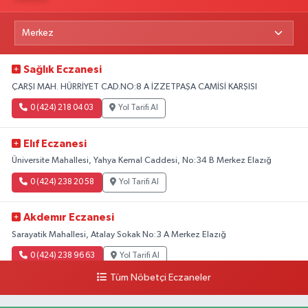
Sağlık Eczanesi
ÇARŞI MAH. HÜRRİYET CAD.NO:8 A İZZETPAŞA CAMİSİ KARŞISI
0 (424) 218 04 03
Yol Tarifi Al
Elıf Eczanesi
Üniversite Mahallesi, Yahya Kemal Caddesi, No:34 B Merkez Elazığ
0 (424) 238 20 58
Yol Tarifi Al
Akdemır Eczanesi
Sarayatik Mahallesi, Atalay Sokak No:3 A Merkez Elazığ
0 (424) 238 96 63
Yol Tarifi Al
Tüm Nöbetçi Eczaneler
Kovancılar Eczanesi