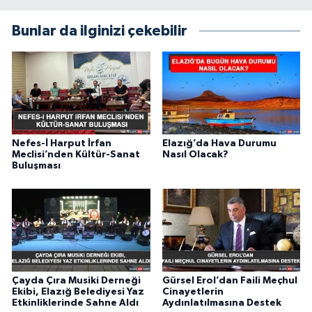
Bunlar da ilginizi çekebilir
Nefes-İ Harput İrfan
Elazığ’da Hava Durumu
Meclisi’nden Kültür-Sanat
Nasıl Olacak?
Buluşması
Çayda Çıra Musiki Derneği
Gürsel Erol’dan Faili Meçhul
Ekibi, Elazığ Belediyesi Yaz
Cinayetlerin
Etkinliklerinde Sahne Aldı
Aydınlatılmasına Destek