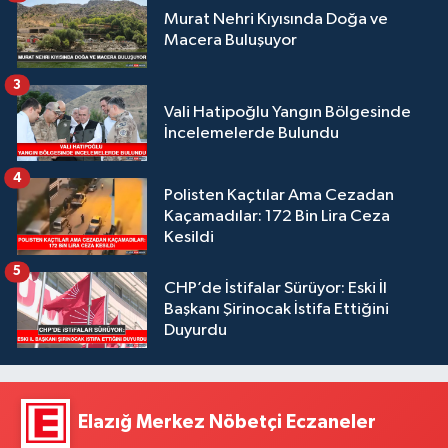
Murat Nehri Kıyısında Doğa ve
Macera Buluşuyor
3
Vali Hatipoğlu Yangın Bölgesinde
İncelemelerde Bulundu
4
Polisten Kaçtılar Ama Cezadan
Kaçamadılar: 172 Bin Lira Ceza
Kesildi
5
CHP’de İstifalar Sürüyor: Eski İl
Başkanı Şirinocak İstifa Ettiğini
Duyurdu
Elazığ Merkez Nöbetçi Eczaneler