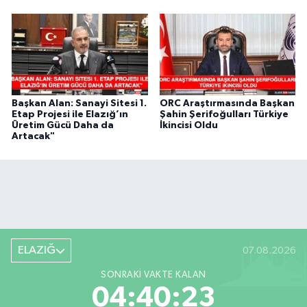
Başkan Alan: Sanayi Sitesi 1.
ORC Araştırmasında Başkan
Etap Projesi ile Elazığ’ın
Şahin Şerifoğulları Türkiye
Üretim Gücü Daha da
İkincisi Oldu
Artacak"
ELAZIĞ
07.08.2026
SONRAKI VAKTE KALAN
04:40:22