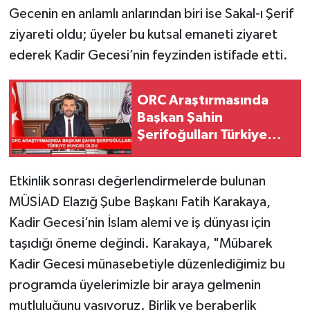
Gecenin en anlamlı anlarından biri ise Sakal-ı Şerif
ziyareti oldu; üyeler bu kutsal emaneti ziyaret
ederek Kadir Gecesi’nin feyzinden istifade etti.
ORC Araştırmasında
Başkan Şahin
Şerifoğulları Türkiye
İkincisi Oldu
Etkinlik sonrası değerlendirmelerde bulunan
MÜSİAD Elazığ Şube Başkanı Fatih Karakaya,
Kadir Gecesi’nin İslam alemi ve iş dünyası için
taşıdığı öneme değindi. Karakaya, "Mübarek
Kadir Gecesi münasebetiyle düzenlediğimiz bu
programda üyelerimizle bir araya gelmenin
mutluluğunu yaşıyoruz. Birlik ve beraberlik