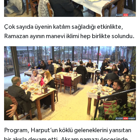
SPOR
Çok sayıda üyenin katılım sağladığı etkinlikte,
TEKNOLOJİ
Ramazan ayının manevi iklimi hep birlikte solundu.
YAŞAM
Program, Harput’un köklü geleneklerini yansıtan
bir akışla devam etti. Akşam namazı öncesinde