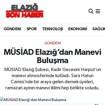
CANLI YAYIN
Merkez Hava Durumu
GÜNDEM
SPOR
TEKNOLOJİ
EKONOMİ
SAĞLI
ASAYİŞ
Merkez Trafik Yoğunluk Haritası
BİLİM VE TEKNOLOJİ
Süper Lig Puan Durumu ve Fikstür
GÜNDEM
MÜSİAD Elazığ’dan Manevi
DÜNYA
Tüm Manşetler
Buluşma
EĞİTİM
Son Dakika Haberleri
MÜSİAD Elazığ Şubesi, Kadir Gecesini Harput’un
manevi atmosferinde kutladı. Sara Hatun
EKONOMİ
Haber Arşivi
Camisi’nde bir araya gelen dernek üyeleri,
ramazan ayının manevi iklimi hep birlikte soludu.
ELAZIĞ
GENEL