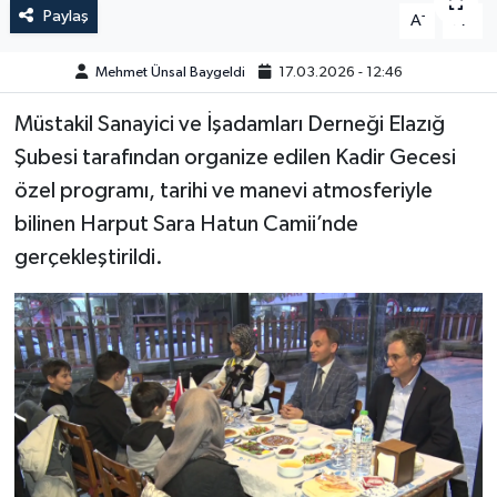
Paylaş
-
+
A
A
GÜNDEM
Mehmet Ünsal Baygeldi
17.03.2026 - 12:46
HABERDE İNSAN
Müstakil Sanayici ve İşadamları Derneği Elazığ
KÜLTÜR-SANAT
Şubesi tarafından organize edilen Kadir Gecesi
özel programı, tarihi ve manevi atmosferiyle
MAGAZİN
bilinen Harput Sara Hatun Camii’nde
gerçekleştirildi.
MEDYA
ÖZEL HABER
POLİTİKA
SAĞLIK
SİYASET