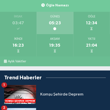
Öğle Namazı
İMSAK
GÜNEŞ
ÖĞLE
03:47
05:23
12:34
İKINDI
AKŞAM
YATSI
16:23
19:35
21:04
Aylık Vakitler
Trend Haberler
1
Komşu Şehirde Deprem
2