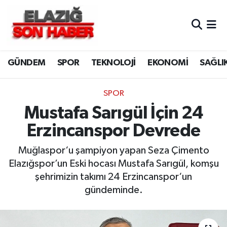
CANLI YAYIN
Merkez Hava Durumu
GÜNDEM
SPOR
TEKNOLOJİ
EKONOMİ
SAĞLI
ASAYİŞ
Merkez Trafik Yoğunluk Haritası
BİLİM VE TEKNOLOJİ
Süper Lig Puan Durumu ve Fikstür
SPOR
Mustafa Sarıgül İçin 24
DÜNYA
Tüm Manşetler
Erzincanspor Devrede
EĞİTİM
Son Dakika Haberleri
Muğlaspor‘u şampiyon yapan Seza Çimento
Elazığspor’un Eski hocası Mustafa Sarıgül, komşu
EKONOMİ
Haber Arşivi
şehrimizin takımı 24 Erzincanspor‘un
gündeminde.
ELAZIĞ
GENEL