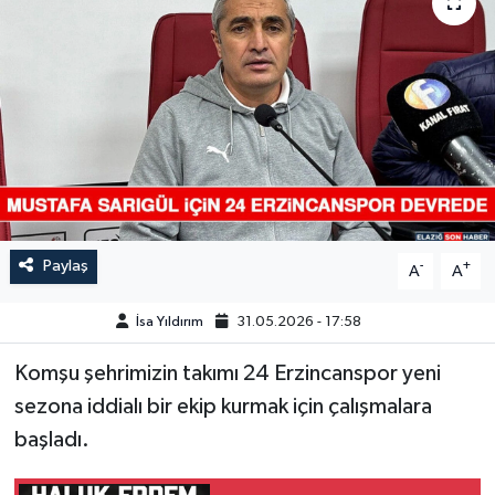
GÜNDEM
HABERDE İNSAN
KÜLTÜR-SANAT
MAGAZİN
MEDYA
Paylaş
-
+
A
A
ÖZEL HABER
İsa Yıldırım
31.05.2026 - 17:58
Komşu şehrimizin takımı 24 Erzincanspor yeni
POLİTİKA
sezona iddialı bir ekip kurmak için çalışmalara
SAĞLIK
başladı.
SİYASET