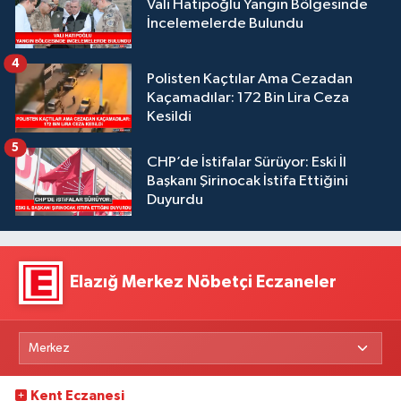
Vali Hatipoğlu Yangın Bölgesinde
İncelemelerde Bulundu
4
Polisten Kaçtılar Ama Cezadan
Kaçamadılar: 172 Bin Lira Ceza
Kesildi
5
CHP’de İstifalar Sürüyor: Eski İl
Başkanı Şirinocak İstifa Ettiğini
Duyurdu
Elazığ Merkez Nöbetçi Eczaneler
Kent Eczanesi