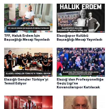
TFF, Haluk Erdem İçin
Elazığspor Kulübü
Başsağlığı Mesajı Yayınladı
Başsağlığı Mesajı Yayınladı
Elazığlı Gençler Türkiye’yi
Elazığ’dan Profesyonelliğe
Temsil Ediyor
Geçiş Ligi’ne
Kovancılarspor Katılacak