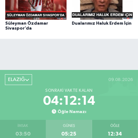
Süleyman Özdamar
Dualarımız Haluk Erdem İçin
Sivaspor’da
ELAZIĞ
09.08.2026
SONRAKI VAKTE KALAN
04:12:14
Öğle Namazı
İMSAK
GÜNEŞ
ÖĞLE
03:50
05:25
12:34