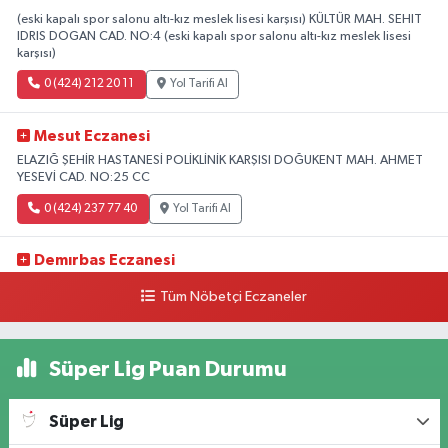
(eski kapalı spor salonu altı-kız meslek lisesi karşısı) KÜLTÜR MAH. SEHIT
IDRIS DOGAN CAD. NO:4 (eski kapalı spor salonu altı-kız meslek lisesi
karşısı)
0 (424) 212 20 11
Yol Tarifi Al
Mesut Eczanesi
ELAZIĞ ŞEHİR HASTANESİ POLİKLİNİK KARŞISI DOĞUKENT MAH. AHMET
YESEVİ CAD. NO:25 CC
0 (424) 237 77 40
Yol Tarifi Al
Demırbas Eczanesi
1.HARPUT CAD. NO:9 C
Tüm Nöbetçi Eczaneler
0 (424) 233 64 63
Yol Tarifi Al
Süper Lig Puan Durumu
Özen Eczanesi
ABDULLAHPAŞA MAH.YOLU ÜZERİ ANADOLU HASTANESİ YAN TARAFI
Ataşehir Mah. Malatya Cad. No:105
Süper Lig
0 (424) 238 66 66
Yol Tarifi Al