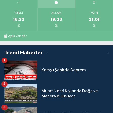
İKINDI
AKŞAM
YATSI
16:22
19:33
21:01
Aylık Vakitler
Trend Haberler
1
Komşu Şehirde Deprem
2
Murat Nehri Kıyısında Doğa ve
Macera Buluşuyor
3