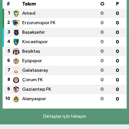
#
Takım
O
P
1
Amed
0
0
2
Erzurumspor FK
0
0
3
Başakşehir
0
0
4
Kocaelispor
0
0
5
Beşiktaş
0
0
6
Eyüpspor
0
0
7
Galatasaray
0
0
8
Çorum FK
0
0
9
Gaziantep FK
0
0
10
Alanyaspor
0
0
Detaylar için tıklayın