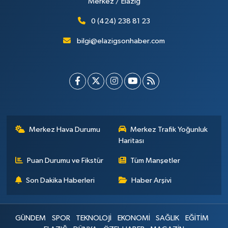
Merkez / Elazığ
0 (424) 238 81 23
bilgi@elazigsonhaber.com
Merkez Hava Durumu
Merkez Trafik Yoğunluk
Haritası
Puan Durumu ve Fikstür
Tüm Manşetler
Son Dakika Haberleri
Haber Arşivi
GÜNDEM
SPOR
TEKNOLOJİ
EKONOMİ
SAĞLIK
EĞİTİM