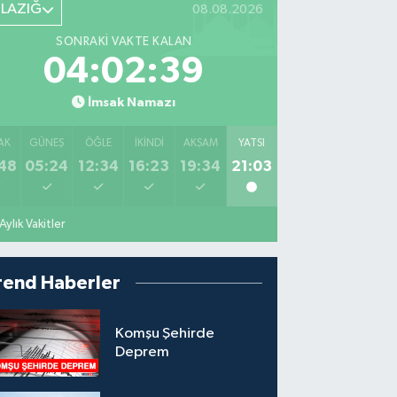
ELAZIĞ
08.08.2026
SONRAKI VAKTE KALAN
04:02:37
İmsak Namazı
AK
GÜNEŞ
ÖĞLE
İKINDI
AKŞAM
YATSI
48
05:24
12:34
16:23
19:34
21:03
Aylık Vakitler
rend Haberler
Komşu Şehirde
Deprem