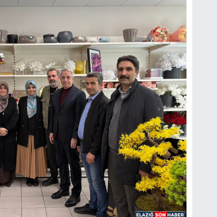
FI
IŞ
No