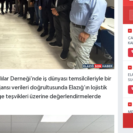
ÇA
KA
EL
ar Derneği’nde iş dünyası temsilcileriyle bir
SU
nsı verileri doğrultusunda Elazığ’ın lojistik
lge teşvikleri üzerine değerlendirmelerde
ME
OL
PA