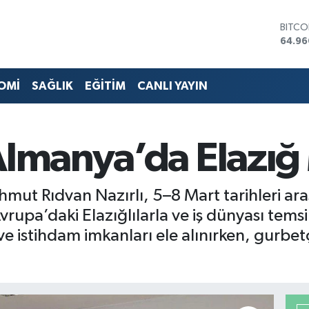
DOLA
47,74
EURO
55,25
STERL
OMİ
SAĞLIK
EĞİTİM
CANLI YAYIN
64,48
GRAM 
6648.
BİST1
Almanya’da Elazığ
13.77
BITCO
64.96
Mahmut Rıdvan Nazırlı, 5–8 Mart tarihleri 
rupa’daki Elazığlılarla ve iş dünyası temsilc
ve istihdam imkanları ele alınırken, gurbet