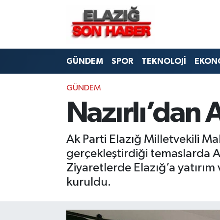
CANLI YAYIN
Merkez Hava Durumu
GÜNDEM
SPOR
TEKNOLOJİ
EKON
ASAYİŞ
Merkez Trafik Yoğunluk Haritası
BİLİM VE TEKNOLOJİ
Süper Lig Puan Durumu ve Fikstür
GÜNDEM
Nazırlı’dan 
DÜNYA
Tüm Manşetler
Ak Parti Elazığ Milletvekili 
EĞİTİM
Son Dakika Haberleri
gerçekleştirdiği temaslarda Av
EKONOMİ
Haber Arşivi
Ziyaretlerde Elazığ’a yatırım 
kuruldu.
ELAZIĞ
GENEL