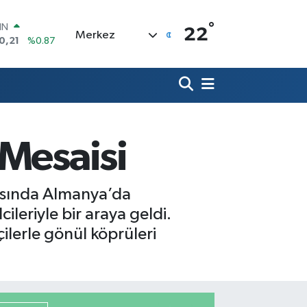
°
R
22
Merkez
36
%0.18
10
%0.32
İN
11
%0.38
ALTIN
99
%2.59
00
 Mesaisi
9
%-14
IN
0,21
%0.87
arasında Almanya’da
ileriyle bir araya geldi.
çilerle gönül köprüleri