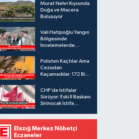
Murat Nehri Kıyısında
Doğa ve Macera
Buluşuyor
Vali Hatipoğlu Yangın
Bölgesinde
İncelemelerde
Bulundu
Polisten Kaçtılar Ama
Cezadan
Kaçamadılar: 172 Bin
Lira Ceza Kesildi
CHP’de İstifalar
Sürüyor: Eski İl Başkanı
Şirinocak İstifa
Ettiğini Duyurdu
Elazığ Merkez Nöbetçi
Eczaneler