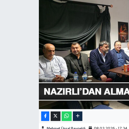
GÜNDEM
HABERDE İNSAN
KÜLTÜR-SANAT
MAGAZİN
MEDYA
ÖZEL HABER
POLİTİKA
SAĞLIK
SİYASET
Mehmet Ünsal Baygeldi
08.03.2026 - 17:34