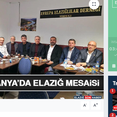
İMS
03:
T
1
-
+
A
A
2